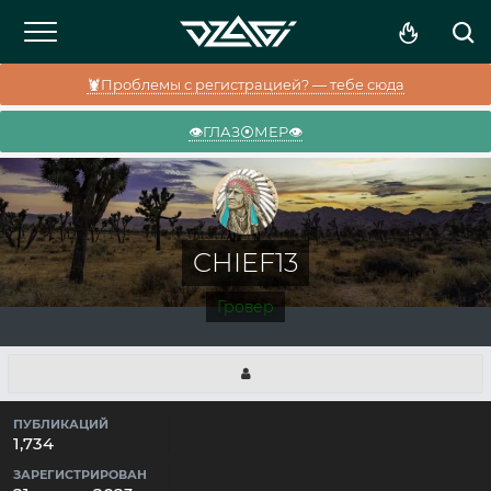
🦞Проблемы с регистрацией? — тебе сюда
👁️ГЛАЗ⦿МЕР👁️
CHIEF13
Гровер
ПУБЛИКАЦИЙ
1,734
ЗАРЕГИСТРИРОВАН