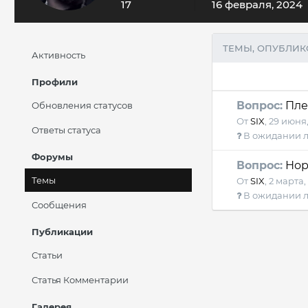
17
16 февраля, 2024
ТЕМЫ, ОПУБЛИК
Активность
Профили
Вопрос:
Пле
Обновления статусов
От
SIX
,
29 июня,
Ответы статуса
В ожидании л
Форумы
Вопрос:
Норм
Темы
От
SIX
,
2 марта,
В ожидании л
Сообщения
Публикации
Статьи
Статья Комментарии
Галерея