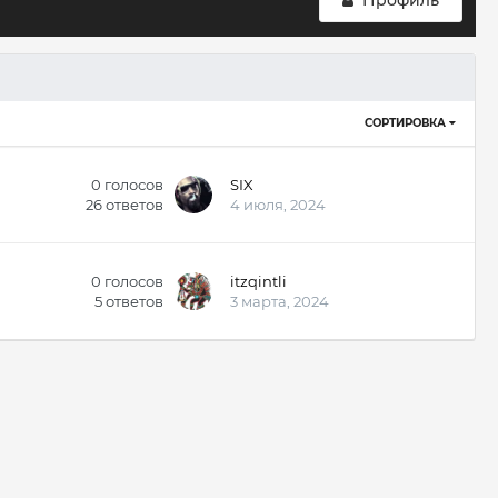
Профиль
СОРТИРОВКА
0
голосов
SIX
26
ответов
4 июля, 2024
0
голосов
itzqintli
5
ответов
3 марта, 2024