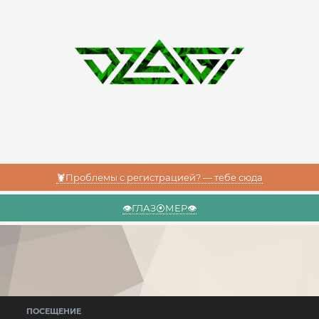
🦞Проблемы с регистрацией? — тебе сюда
👁️ГЛАЗ⦿МЕР👁️
ПОСЕЩЕНИЕ