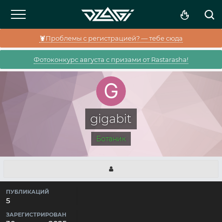
🦞Проблемы с регистрацией? — тебе сюда
Фотоконкурс августа с призами от Rastarasha!
gigabit
Ботаник
ПУБЛИКАЦИЙ
5
ЗАРЕГИСТРИРОВАН