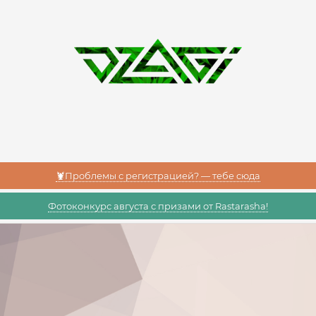
🦞Проблемы с регистрацией? — тебе сюда
Фотоконкурс августа с призами от Rastarasha!