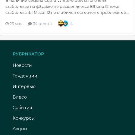
В наличии семена Сорта White widow f2 ibl очень
стабильная на ф3 даже не расщепляется Efhoria f2 тоже
стабильна ibl Mazar f2 не стабилен есть очень проблемный...
23 мая
34 ответа
4
РУБРИКАТОР
Новости
Тенденции
Интервью
Видео
События
Конкурсы
Акции