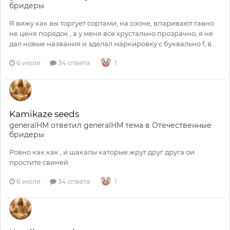
бридеры
Я вижу как вы торгует сортами, на озоне, впаривают гавно
не ценя порядок , а у меня все хрустально прозрачно, я не
дал новые названия и зделал маркировку с буквально f, в...
6 июля
34 ответа
1
Kamikaze seeds
generalHM
ответил
generalHM
тема в
Отечественные
бридеры
Ровно как как , и шакалы каторые жрут друг друга ои
простите свиней
6 июля
34 ответа
1