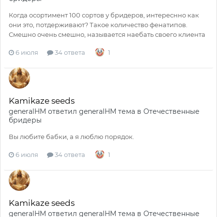
Когда осортимент 100 сортов у бридеров, интереснно как
они это, потдерживают? Такое количество фенатипов.
Смешно очень смешно, называется наебать своего клиента
6 июля
34 ответа
1
Kamikaze seeds
generalHM
ответил
generalHM
тема в
Отечественные
бридеры
Вы любите бабки, а я люблю порядок.
6 июля
34 ответа
1
Kamikaze seeds
generalHM
ответил
generalHM
тема в
Отечественные