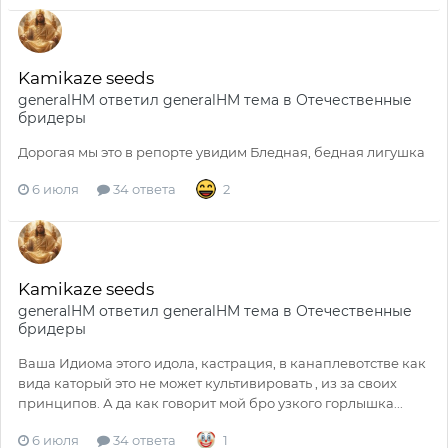
Kamikaze seeds
generalHM
ответил
generalHM
тема в
Отечественные
бридеры
Дорогая мы это в репорте увидим Бледная, бедная лигушка
6 июля
34 ответа
2
Kamikaze seeds
generalHM
ответил
generalHM
тема в
Отечественные
бридеры
Ваша Идиома этого идола, кастрация, в канаплевотстве как
вида каторый это не может культивировать , из за своих
принципов. А да как говорит мой бро узкого горлышка...
6 июля
34 ответа
1