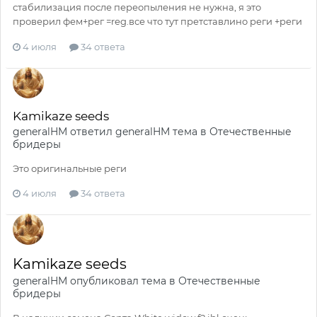
стабилизация после переопыления не нужна, я это
проверил фем+рег =reg.все что тут претставлино реги +реги
4 июля
34 ответа
Kamikaze seeds
generalHM
ответил
generalHM
тема в
Отечественные
бридеры
Это оригинальные реги
4 июля
34 ответа
Kamikaze seeds
generalHM
опубликовал тема в
Отечественные
бридеры