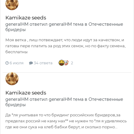
Kamikaze seeds
generalHM
ответил
generalHM
тема в
Отечественные
бридеры
Моя ветка , лиш потвеждает, что люди идут за качеством, и
гатовы пере платить за род этих семок, но по факту семена,
бесплатны
6 июля
34 ответа
2
Kamikaze seeds
generalHM
ответил
generalHM
тема в
Отечественные
бридеры
Да *ля учитывая то что бридинг российских бридеров,за
пределах россий не каму нах** не нужен то *ля я удивляюсь
где же они сука на хлеб бабки берут, и сколько порно...