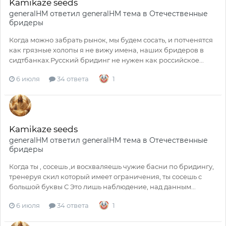
Kamikaze seeds
generalHM
ответил
generalHM
тема в
Отечественные
бридеры
Когда можно забрать рынок, мы будем сосать, и потченятся
как грязные холопы я не вижу имена, наших бридеров в
сидтбанках.Русский бридинг не нужен как российское...
6 июля
34 ответа
1
Kamikaze seeds
generalHM
ответил
generalHM
тема в
Отечественные
бридеры
Когда ты , сосешь ,и восхваляешь чужие басни по бридингу,
тренеруя скил который имеет ограничения, ты сосешь с
большой буквы С Это лишь наблюдение, над данным...
6 июля
34 ответа
1