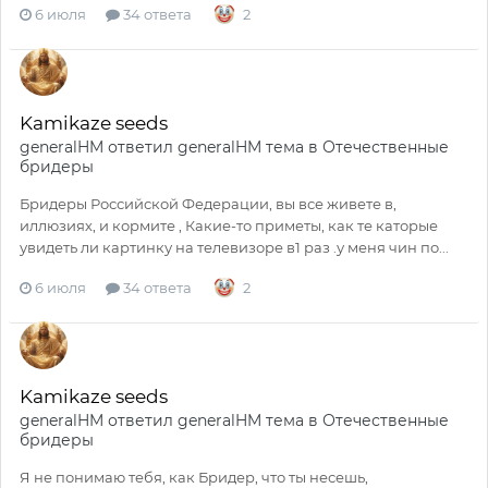
6 июля
34 ответа
2
Kamikaze seeds
generalHM
ответил
generalHM
тема в
Отечественные
бридеры
Бридеры Российской Федерации, вы все живете в,
иллюзиях, и кормите , Какие-то приметы, как те каторые
увидеть ли картинку на телевизоре в1 раз .у меня чин по...
6 июля
34 ответа
2
Kamikaze seeds
generalHM
ответил
generalHM
тема в
Отечественные
бридеры
Я не понимаю тебя, как Бридер, что ты несешь,