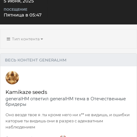
5 июня, 2025
ПОСЕЩЕНИЕ
Пятница в 05:47
Тип контента
ВЕСЬ КОНТЕНТ GENERALHM
Kamikaze seeds
generalHM
ответил
generalHM
тема в
Отечественные
бридеры
Оно везде твое я .ты кроме него ни х** не видишь, и ошибки
каторые ты видишь они в разрез с адекватным
наблюдением