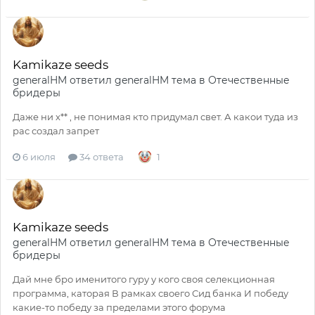
Kamikaze seeds
generalHM
ответил
generalHM
тема в
Отечественные
бридеры
Даже ни х** , не понимая кто придумал свет. А какои туда из
рас создал запрет
6 июля
34 ответа
1
Kamikaze seeds
generalHM
ответил
generalHM
тема в
Отечественные
бридеры
Дай мне бро именитого гуру у кого своя селекционная
программа, каторая В рамках своего Сид банка И победу
какие-то победу за пределами этого форума