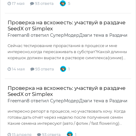
17 мая
93 ответа
5
Проверка на всхожесть: участвуй в раздаче
SeedX от Simplex
Freeman8
ответил
СуперМодерДзаги
тема в
Раздачи
Сейчас тестирование прорастания в процессе и мне
интересно,когда пересаживать в субстрат?Какой длинны
корешок должен вырасти в растворе симплекса(синие)...
14 мая
93 ответа
1
Проверка на всхожесть: участвуй в раздаче
SeedX от Simplex
Freeman8
ответил
СуперМодерДзаги
тема в
Раздачи
интересно репорт в процессе, но участвовать хочу. Когда
готовы дать отчёт через неделю после получения семян
Какие семена интересуют (авто / фотик / fast flowering)...
15 апреля
93 ответа
1