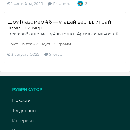
1 сентября, 2025
114 ответа
3
Шоу Глазомер #6 — угадай вес, выиграй
семена и мерч!
Freeman8
ответил
TyRun
тема в
Архив активностей
1 куст -115 грамм 2 куст - 35 грамм
3 августа, 2025
51 ответ
РУБРИКАТОР
Новости
Тенденции
Интервью