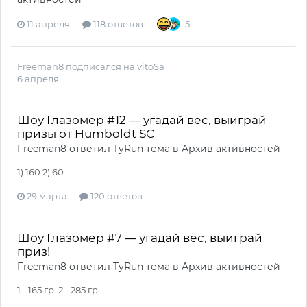
11 апреля
118 ответов
5
Freeman8
подписался на
vitoSa
6 апреля
Шоу Глазомер #12 — угадай вес, выиграй
призы от Humboldt SC
Freeman8
ответил
TyRun
тема в
Архив активностей
1) 160 2) 60
29 марта
120 ответов
Шоу Глазомер #7 — угадай вес, выиграй
приз!
Freeman8
ответил
TyRun
тема в
Архив активностей
1 - 165 гр. 2 - 285 гр.