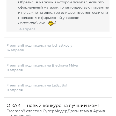
Обратись в магазин в котором покупал, если это
официальный магазин, то там существуют гарантии
и не важно на одно, три или десять семян если они
продаются в фирменной упаковке.
Peace and Love
14 апреля
Freeman8
подписался на
Uchastkoviy
14 апреля
Freeman8
подписался на
Blednaya Milya
11 апреля
Freeman8
подписался на
La3y_Bo1
11 апреля
О КАК — новый конкурс на лучший мем!
Freeman8
ответил
СуперМодерДзаги
тема в
Архив
активностей