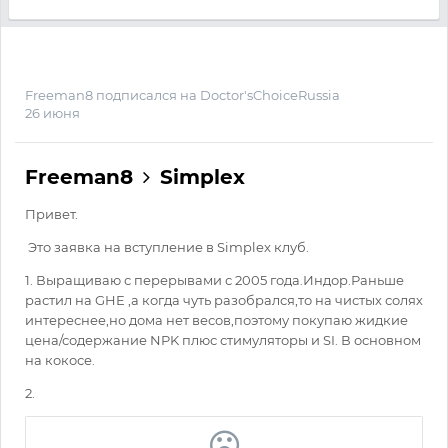
Freeman8
подписался на
Doctor'sChoiceRussia
26 июня
Freeman8
Simplex
Привет.
Это заявка на вступление в Simplex клуб.
1. Выращиваю с перерывами с 2005 года.Индор.Раньше
растил на GHE ,а когда чуть разобрался,то на чистых солях
интереснее,но дома нет весов,поэтому покупаю жидкие
цена/содержание NPK плюс стимуляторы и SI. В основном
на кокосе.
2.