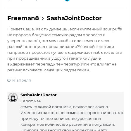
Freeman8
SashaJointDoctor
Привет Саша. Как ты думаешь , если купленный sour puffs
не пророс,а бонусное семечко рядом проросло и
уверенно растёт, это моя ошибка или семена имеют
разный потенциал проращивания?У одной генетики
например проросток лучше выдерживает избыток влаги
при проращивании,а у другой генетики лушче
выдерживает перепады температур.Или что влияет на
разную всхожесть лежащих рядом семян.
14 апреля
SashaJointDoctor
Салют ман,
семечко живой организм, всякое возможно.
Именно из за этого невозможно спрогнозировать к
примеру точное количество урожая или
конкретное количество растений в популяции.
Природа привносит свои коррективы и это