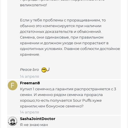
великолепно!
Если у тебя проблемы с проращиванием, то
обычно это компенсируется при наличии
достаточных доказательств и объяснений.
Семена, они одинаковые, при правильном
хранении и должном уходе они прорастают в
однотипных условиях. Главное соблюсти достойное
хранение.
Peace bro
14 апреля
Freeman8
Купил 1 семячко,а гарантия распространяется с 3
семян. И именно рядом семечка прорасла
хорошо,то-есть получается Sour Puffs хуже
хранили,чем бонусное семячко?
14 апреля
SashaJointDoctor
Я не знаю ман