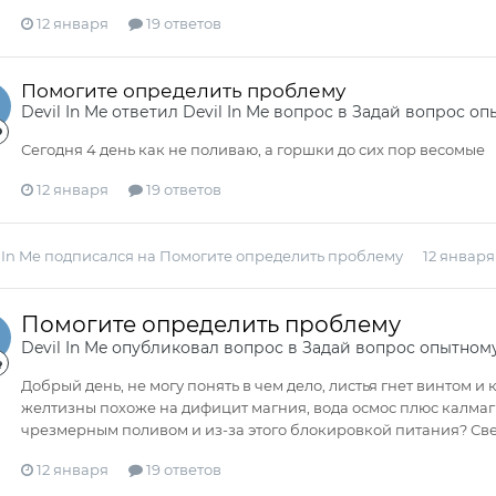
12 января
19 ответов
Помогите определить проблему
Devil In Me
ответил
Devil In Me
вопрос в
Задай вопрос оп
Сегодня 4 день как не поливаю, а горшки до сих пор весомые
12 января
19 ответов
 In Me
подписался на
Помогите определить проблему
12 января
Помогите определить проблему
Devil In Me
опубликовал вопрос в
Задай вопрос опытном
Добрый день, не могу понять в чем дело, листья гнет винтом 
желтизны похоже на дифицит магния, вода осмос плюс калмаг 
чрезмерным поливом и из-за этого блокировкой питания? Свет 90
12 января
19 ответов