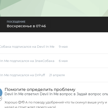
ПОСЕЩЕНИЕ
Воскресенье в 07:46
Собака
подписался на
Devil In Me
9 мая
 In Me
подписался на
ЗлаяСобака
6 мая
 In Me
подписался на
DrPuff
21 апреля
Помогите определить проблему
Devil In Me
ответил
Devil In Me
вопрос в
Задай вопрос оп
Хорошо 😊🫡 А по поводу удобрений что ты скинул выше учту и
назад и стоит ждет своего часа)