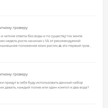
ытному гроверу
и четкие ответы без воды и по существу! На земле
ех недель роста начиная с 1/4 от рекомендуемой
нынешнее положение моих растих 🙏 это первый гров...
ытному гроверу
шки придут в себя буду использовать данный набор
 их давать, каждый полив или один компот и два вода?