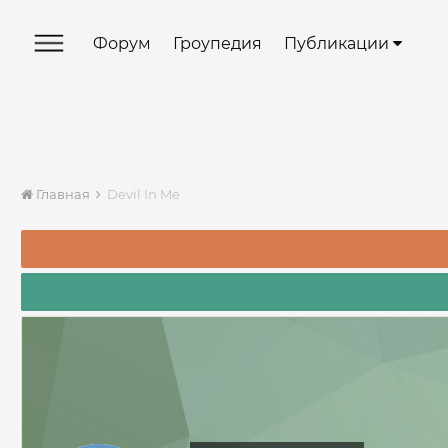
Форум
Гроупедия
Публикации
Главная
Devil In Me