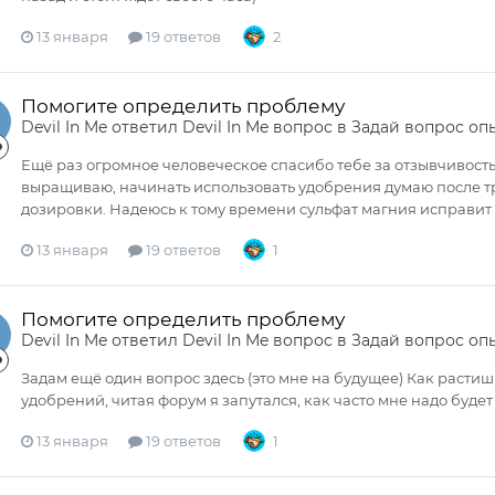
13 января
19 ответов
2
Помогите определить проблему
Devil In Me
ответил
Devil In Me
вопрос в
Задай вопрос оп
Ещё раз огромное человеческое спасибо тебе за отзывчивость 
выращиваю, начинать использовать удобрения думаю после тр
дозировки. Надеюсь к тому времени сульфат магния исправит 
13 января
19 ответов
1
Помогите определить проблему
Devil In Me
ответил
Devil In Me
вопрос в
Задай вопрос оп
Задам ещё один вопрос здесь (это мне на будущее) Как расти
удобрений, читая форум я запутался, как часто мне надо будет
13 января
19 ответов
1