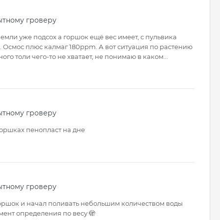
ытному гроверу
земли уже подсох а горшок ещё вес имеет, с пульвика
 Осмос плюс калмаг 180ppm. А вот ситуация по растению
ного толи чего-то не хватает, не понимаю в каком...
ытному гроверу
горшках пенопласт на дне
ытному гроверу
й горшок и начал поливать небольшим количеством воды
мент определения по весу 🫣