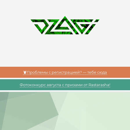
🦞Проблемы с регистрацией? — тебе сюда
Фотоконкурс августа с призами от Rastarasha!