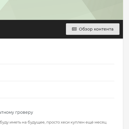
Обзор контента
ытному гроверу
 буду иметь на будущее, просто хеси куплен ещё месяц