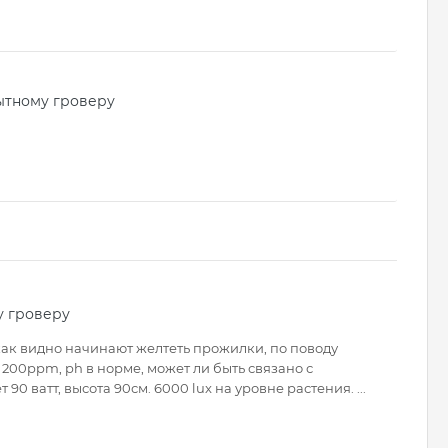
ытному гроверу
у гроверу
и как видно начинают желтеть прожилки, по поводу
200ppm, ph в норме, может ли быть связано с
 ватт, высота 90см. 6000 lux на уровне растения. ...