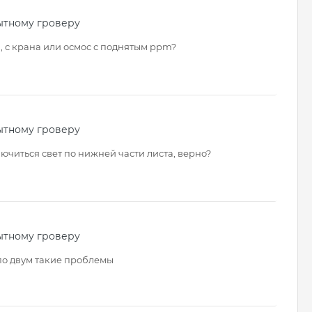
ытному гроверу
, с крана или осмос с поднятым ppm?
ытному гроверу
ючиться свет по нижней части листа, верно?
ытному гроверу
 по двум такие проблемы