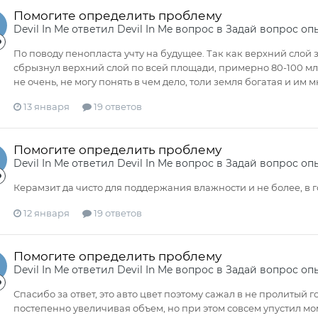
Помогите определить проблему
Devil In Me
ответил
Devil In Me
вопрос в
Задай вопрос оп
По поводу пенопласта учту на будущее. Так как верхний слой 
сбрызнул верхний слой по всей площади, примерно 80-100 мл.
не очень, не могу понять в чем дело, толи земля богатая и им м
13 января
19 ответов
Помогите определить проблему
Devil In Me
ответил
Devil In Me
вопрос в
Задай вопрос оп
Керамзит да чисто для поддержания влажности и не более, в 
12 января
19 ответов
Помогите определить проблему
Devil In Me
ответил
Devil In Me
вопрос в
Задай вопрос оп
Спасибо за ответ, это авто цвет поэтому сажал в не пролиты
постепенно увеличивая объем, но при этом совсем упустил мо