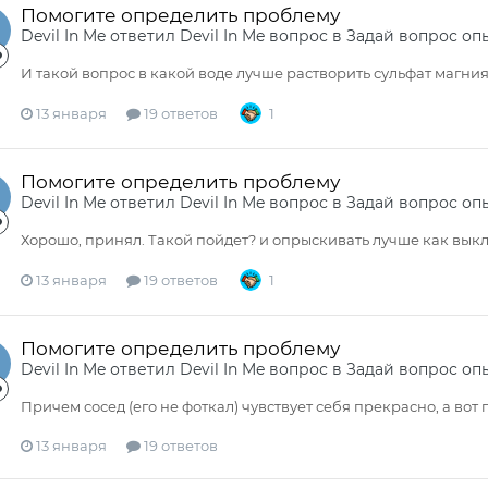
Помогите определить проблему
Devil In Me
ответил
Devil In Me
вопрос в
Задай вопрос оп
И такой вопрос в какой воде лучше растворить сульфат магния
13 января
19 ответов
1
Помогите определить проблему
Devil In Me
ответил
Devil In Me
вопрос в
Задай вопрос оп
Хорошо, принял. Такой пойдет? и опрыскивать лучше как выкл
13 января
19 ответов
1
Помогите определить проблему
Devil In Me
ответил
Devil In Me
вопрос в
Задай вопрос оп
Причем сосед (его не фоткал) чувствует себя прекрасно, а вот
13 января
19 ответов