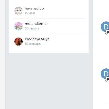
havanaclub
15 мая
mutantfarmer
30 марта
Blednaya Milya
10 января