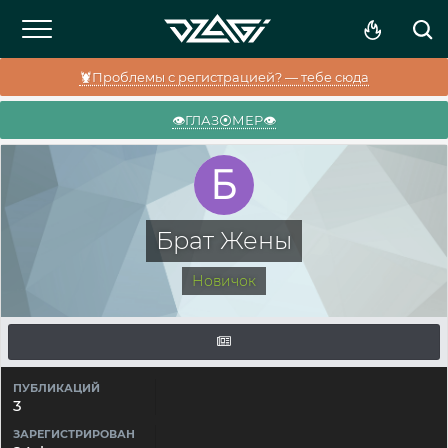
🦞Проблемы с регистрацией? — тебе сюда
👁️ГЛАЗ⦿МЕР👁️
Брат Жены
Новичок
ПУБЛИКАЦИЙ
3
ЗАРЕГИСТРИРОВАН