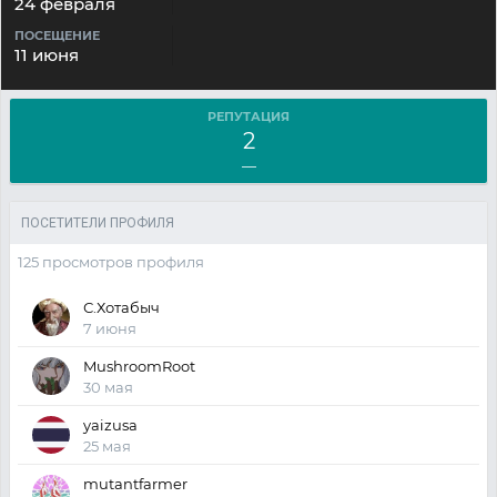
24 февраля
ПОСЕЩЕНИЕ
11 июня
РЕПУТАЦИЯ
2
—
ПОСЕТИТЕЛИ ПРОФИЛЯ
125 просмотров профиля
С.Хотабыч
7 июня
MushroomRoot
30 мая
yaizusa
25 мая
mutantfarmer