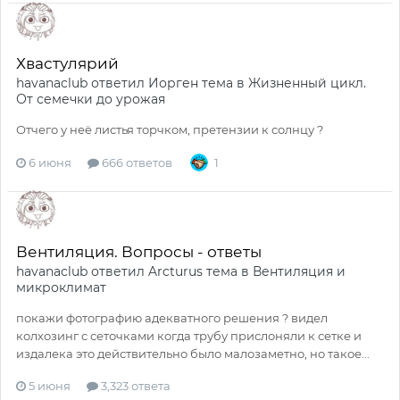
Хвастулярий
havanaclub
ответил
Иорген
тема в
Жизненный цикл.
От семечки до урожая
Отчего у неё листья торчком, претензии к солнцу ?
6 июня
666 ответов
1
Вентиляция. Вопросы - ответы
havanaclub
ответил
Arcturus
тема в
Вентиляция и
микроклимат
покажи фотографию адекватного решения ? видел
колхозинг с сеточками когда трубу прислоняли к сетке и
издалека это действительно было малозаметно, но такое...
5 июня
3,323 ответа