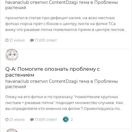
havanaclub
ответил
ContentDzagi
тема в
Проблемы
растений
прочитал в статье про дефицит калия, на всех местных
фотках порча прёт с боков к центру листа на фотке ТСа
вижу что ржавые пятна появляются прямо в центре листов...
21 июня
17,691 ответ
Q-A: Помогите опознать проблему с
растением
havanaclub
ответил
ContentDzagi
тема в
Проблемы
растений
Гляжу на его фотки и по признаку "пожелтение крупных
листьев + ржавые пятна" подходит множество случаев. Как
вы определяете кто именно на фотке ? Ориентируюсь по...
21 июня
17,691 ответ
2