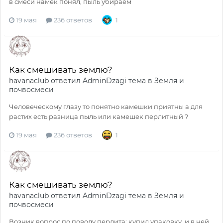
в смеси намёк понял, пыль убираем
19 мая
236 ответов
1
Как смешивать землю?
havanaclub
ответил
AdminDzagi
тема в
Земля и
почвосмеси
Человеческому глазу то понятно камешки приятны а для
растих есть разница пыль или камешек перлитный ?
19 мая
236 ответов
1
Как смешивать землю?
havanaclub
ответил
AdminDzagi
тема в
Земля и
почвосмеси
Возник вопрос по поводу перлита: купил упаковку, и в ней