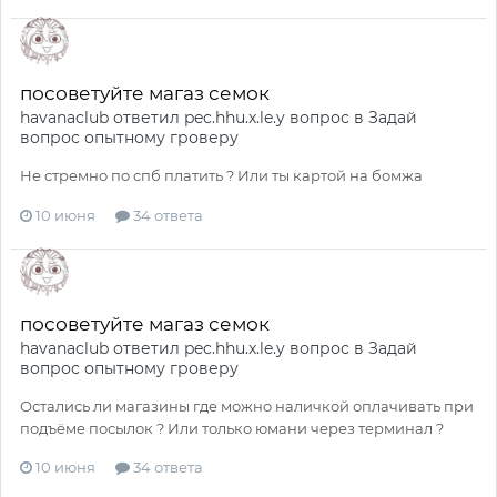
посоветуйте магаз семок
havanaclub
ответил
pec.hhu.x.le.y
вопрос в
Задай
вопрос опытному гроверу
Не стремно по спб платить ? Или ты картой на бомжа
10 июня
34 ответа
посоветуйте магаз семок
havanaclub
ответил
pec.hhu.x.le.y
вопрос в
Задай
вопрос опытному гроверу
Остались ли магазины где можно наличкой оплачивать при
подъёме посылок ? Или только юмани через терминал ?
10 июня
34 ответа