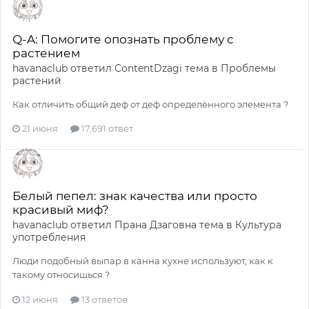
Q-A: Помогите опознать проблему с
растением
havanaclub
ответил
ContentDzagi
тема в
Проблемы
растений
Как отличить общий деф от деф определённого элемента ?
21 июня
17,691 ответ
Белый пепел: знак качества или просто
красивый миф?
havanaclub
ответил
Прана Дзаговна
тема в
Культура
употребления
Люди подобный выпар в канна кухне используют, как к
такому относишься ?
12 июня
13 ответов