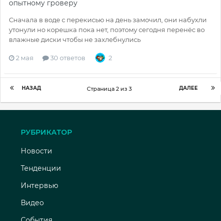
опытному гроверу
Сначала в воде с перекисью на день замочил, они набухли
утонули но корешка пока нет, поэтому сегодня перенёс во
влажные диски чтобы не захлебнулись
2 мая
30 ответов
2
НАЗАД
ДАЛЕЕ
Страница 2 из 3
РУБРИКАТОР
Новости
Тенденции
Интервью
Видео
События