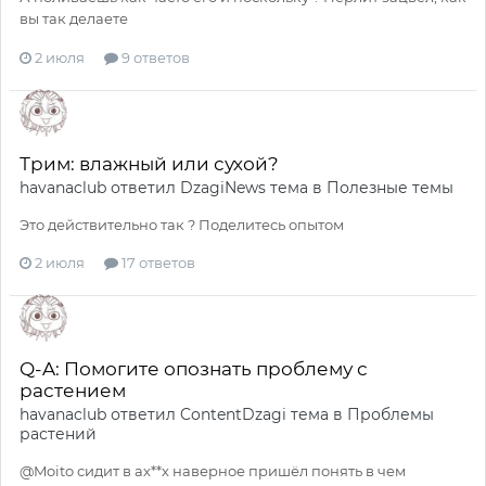
вы так делаете
2 июля
9 ответов
Трим: влажный или сухой?
havanaclub
ответил
DzagiNews
тема в
Полезные темы
Это действительно так ? Поделитесь опытом
2 июля
17 ответов
Q-A: Помогите опознать проблему с
растением
havanaclub
ответил
ContentDzagi
тема в
Проблемы
растений
@Moito сидит в ах**х наверное пришёл понять в чем