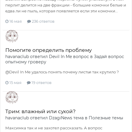
перлит делится на две фракции - большие комочки белые и
едва ли не пыль, которая появляется если эти комочки...
16 мая
236 ответов
Помогите определить проблему
havanaclub
ответил
Devil In Me
вопрос в
Задай вопрос
опытному гроверу
@Devil In Me удалось понять почему листья так крутило ?
15 мая
19 ответов
Трим: влажный или сухой?
havanaclub
ответил
DzagiNews
тема в
Полезные темы
Максимка так и не захотел рассказать. А вопрос