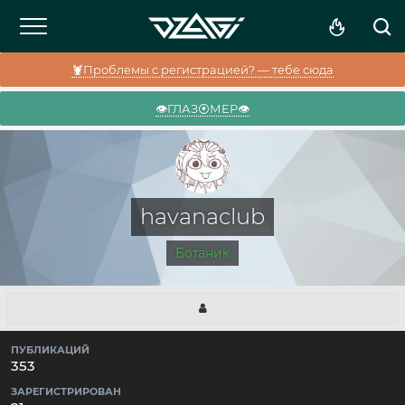
🦞Проблемы с регистрацией? — тебе сюда
👁️ГЛАЗ⦿МЕР👁️
havanaclub
Ботаник
ПУБЛИКАЦИЙ
353
ЗАРЕГИСТРИРОВАН