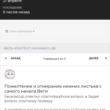
21 апреля
ПОСЕЩЕНИЕ
5 часов назад
Тип контента
ВЕСЬ КОНТЕНТ HAVANACLUB
НАЗАД
ДАЛЕЕ
Страница 2 из 3
Пожелтение и отмирание нижних листьев с
самого начала Веги
havanaclub
ответил
vitaminkaiphone
вопрос в
Задай
вопрос опытному гроверу
А поливаешь как часто его и поскольку ? Перлит зацвел, как