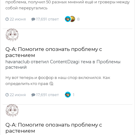
проблема, получил 50 разных мнений ещё и гроверы между
собой переругались
22 июня
17,691 ответ
8
Q-A: Помогите опознать проблему с
растением
havanaclub
ответил
ContentDzagi
тема в
Проблемы
растений
Ну вот теперь и фосфор в наш спор включился. Как
определить кто прав 🤔
22 июня
17,691 ответ
1
Q-A: Помогите опознать проблему с
растением