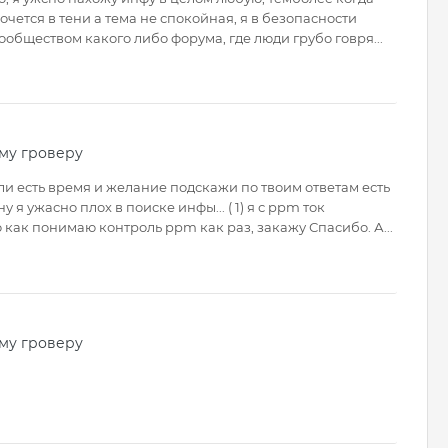
очется в тени а темa не спокойная, я в безопасности
ообществом какого либо форума, где люди грубо говря...
му гроверу
ли есть время и желание подскажи по твоим ответам есть
 я ужасно плох в поиске инфы... ( 1) я с ppm ток
о как понимаю контроль ppm как раз, закажу Спасибо. А...
му гроверу