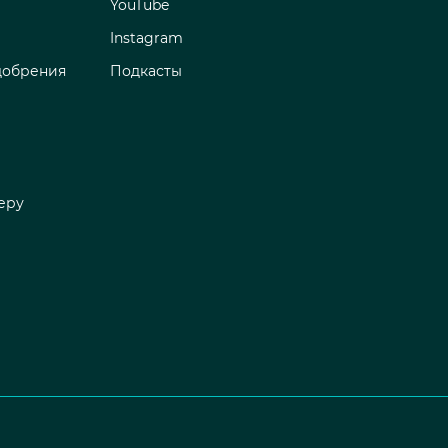
YouTube
Instagram
добрения
Подкасты
еру