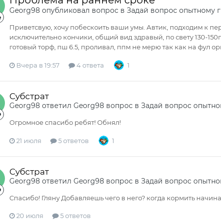
Проблема на раннем сроке
Georg98
опубликовал вопрос в
Задай вопрос опытному 
Приветсвую, хочу побескоить ваши умы. Автик, подходим к пер
исключительно кончики, общий вид здравый, по свету 130-15
готовый торф, пш 6.5, проливал, ппм не мерю так как на фул ор
Вчера в 19:57
4 ответа
1
Субстрат
Georg98
ответил
Georg98
вопрос в
Задай вопрос опытно
Огромное спасибо ребят! Обнял!
21 июля
5 ответов
1
Субстрат
Georg98
ответил
Georg98
вопрос в
Задай вопрос опытно
Спасибо! Гляну Добавляешь чего в него? когда кормить начин
20 июля
5 ответов