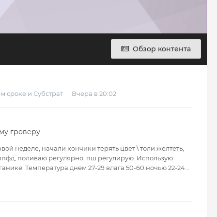
Обзор контента
м сроке
и
Субстрат
Вчера в 20:02
му гроверу
вой неделе, начали кончики терять цвет \ толи желтеть,
0ппфд, поливаю регулярно, пш регулирую. Использую
ганике. Температура днем 27-29 влага 50-60 ночью 22-24...