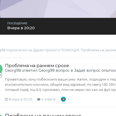
ПОСЕЩЕНИЕ
Вчера в 20:20
g98
подписался на
Дурак просит о ПОМОЩИ
,
Проблема на ранне
Проблема на раннем сроке
Georg98
ответил
Georg98
вопрос в
Задай вопрос опытно
Приветсвую, хочу побескоить ваши умы. Автик, подходим к пер
исключительно кончики, общий вид здравый, по свету 130-15
готовый торф, пш 6.5, проливал, ппм не мерю так как на фул ор
Вчера в 20:02
4 ответа
1