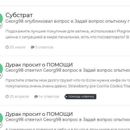
Субстрат
Georg98
опубликовал вопрос в
Задай вопрос опытному 
Подскажите лучшие покупные для автика, использовал Plagron
ценна с ситуацией в мире печальная, есть что посоветовать? В
20 июля
5 ответов
Дурак просит о ПОМОЩИ
Georg98
ответил
Georg98
вопрос в
Задай вопрос опытно
Простите ответы мои долго грузит что-то Если нужна инфа оч т
покупались очень очень давно. Strawberry pie Gorilla Cookis Tita
25 апреля
14 ответов
помощь новичку
Дурак просит о ПОМОЩИ
Georg98
ответил
Georg98
вопрос в
Задай вопрос опытно
К сожелению я поверил в себя и в то что в этом мире все прос