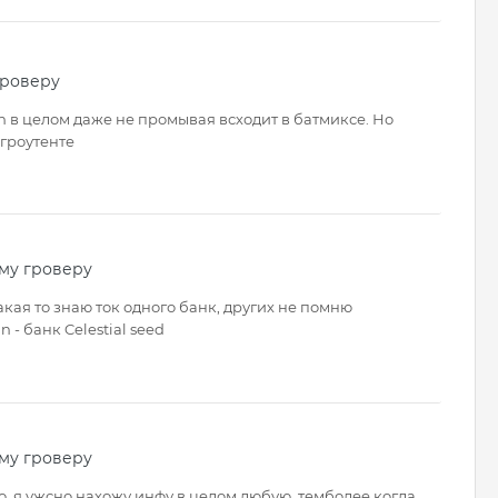
гроверу
 в целом даже не промывая всходит в батмиксе. Но
 гроутенте
му гроверу
акая то знаю ток одного банк, других не помню
n - банк Celestial seed
му гроверу
то, я ужсно нахожу инфу в целом любую, темболее когда