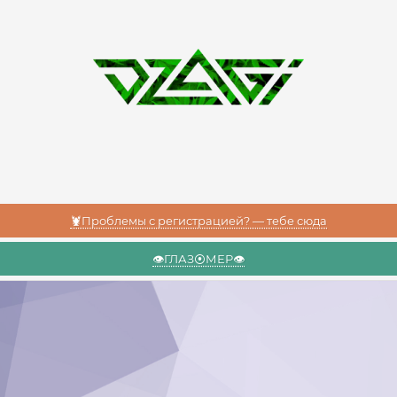
🦞Проблемы с регистрацией? — тебе сюда
👁️ГЛАЗ⦿МЕР👁️