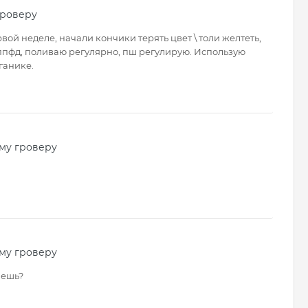
гроверу
вой неделе, начали кончики терять цвет \ толи желтеть,
0ппфд, поливаю регулярно, пш регулирую. Использую
ганике.
му гроверу
му гроверу
аешь?