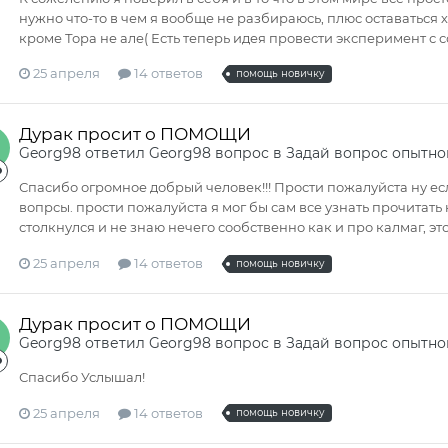
нужно что-то в чем я вообще не разбираюсь, плюс оставаться х
кроме Тора не але( Есть теперь идея провести эксперимент с с
25 апреля
14 ответов
помощь новичку
Дурак просит о ПОМОЩИ
Georg98
ответил
Georg98
вопрос в
Задай вопрос опытно
Спасибо огромное добрый человек!!! Прости пожалуйста ну ес
вопрсы. прости пожалуйста я мог бы сам все узнать прочитать ну
столкнулся и не знаю нечего сообственно как и про калмаг, эт
25 апреля
14 ответов
помощь новичку
Дурак просит о ПОМОЩИ
Georg98
ответил
Georg98
вопрос в
Задай вопрос опытно
Спасибо Услышал!
25 апреля
14 ответов
помощь новичку