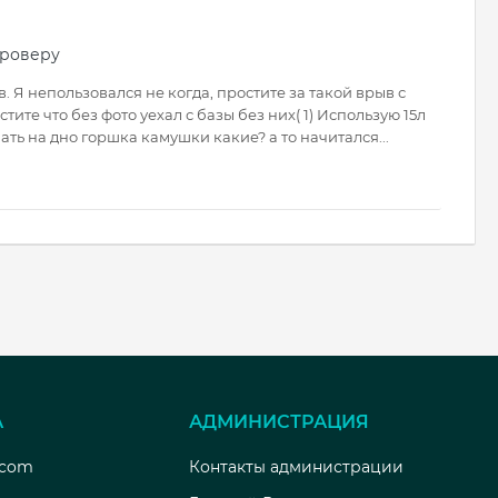
гроверу
 Я непользовался не когда, простите за такой врыв с
стите что без фото уехал с базы без них( 1) Использую 15л
ать на дно горшка камушки какие? а то начитался...
А
АДМИНИСТРАЦИЯ
.com
Контакты администрации