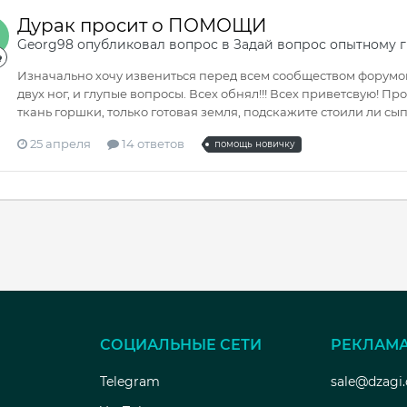
Дурак просит о ПОМОЩИ
Georg98
опубликовал вопрос в
Задай вопрос опытному 
Изначально хочу извениться перед всем сообществом форумов.
двух ног, и глупые вопросы. Всех обнял!!! Всех приветсвую! Про
ткань горшки, только готовая земля, подскажите стоили ли сып
25 апреля
14 ответов
помощь новичку
СОЦИАЛЬНЫЕ СЕТИ
РЕКЛАМ
Telegram
sale@dzagi