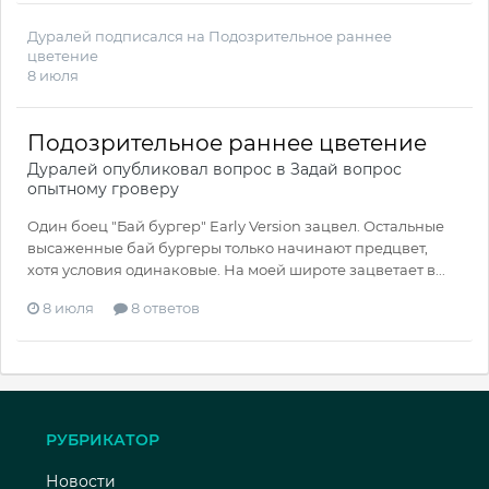
Дуралей
подписался на
Подозрительное раннее
цветение
8 июля
Подозрительное раннее цветение
Дуралей
опубликовал вопрос в
Задай вопрос
опытному гроверу
Один боец "Бай бургер" Early Version зацвел. Остальные
высаженные бай бургеры только начинают предцвет,
хотя условия одинаковые. На моей широте зацветает в...
8 июля
8 ответов
РУБРИКАТОР
Новости