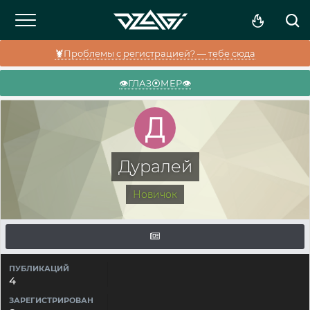
🦞Проблемы с регистрацией? — тебе сюда
👁️ГЛАЗ⦿МЕР👁️
Дуралей
Новичок
ПУБЛИКАЦИЙ
4
ЗАРЕГИСТРИРОВАН