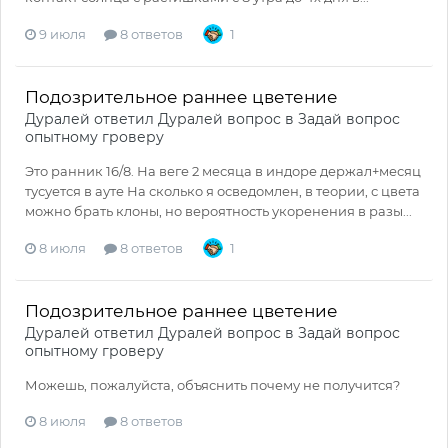
9 июля
8 ответов
1
Подозрительное раннее цветение
Дуралей
ответил
Дуралей
вопрос в
Задай вопрос
опытному гроверу
Это ранник 16/8. На веге 2 месяца в индоре держал+месяц
тусуется в ауте На сколько я осведомлен, в теории, с цвета
можно брать клоны, но вероятность укоренения в разы...
8 июля
8 ответов
1
Подозрительное раннее цветение
Дуралей
ответил
Дуралей
вопрос в
Задай вопрос
опытному гроверу
Можешь, пожалуйста, объяснить почему не получится?
8 июля
8 ответов