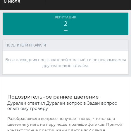
8 июля
РЕПУТАЦИЯ
2
—
ПОСЕТИТЕЛИ ПРОФИЛЯ
Блок последних пользователей отключён и не показывается
другим пользователям.
Подозрительное раннее цветение
Дуралей
ответил
Дуралей
вопрос в
Задай вопрос
опытному гроверу
Разобравшись в вопросе получше - понял, что начало
цветения у него на пару недель раньше фотиков. Прямой
контакт солнца с растишками с 8 утра до 4х дня в...