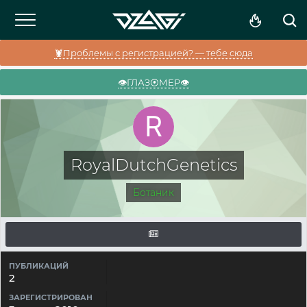
🦞Проблемы с регистрацией? — тебе сюда
👁️ГЛАЗ⦿МЕР👁️
RoyalDutchGenetics
Ботаник
ПУБЛИКАЦИЙ
2
ЗАРЕГИСТРИРОВАН