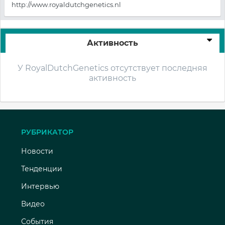
http://www.royaldutchgenetics.nl
Активность
У RoyalDutchGenetics отсутствует последняя
активность
РУБРИКАТОР
Новости
Тенденции
Интервью
Видео
События