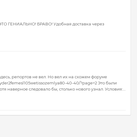
ь, ЭТО ГЕНИАЛЬНО! БРАВО! Удобная доставка через
десь, репортов не вел. Но вел их на схожем форуме
wryder2femesl105wetissozemlya80-40-40/?page=2 Это были
я наверное следовало бы, столько нового узнал. Условия:...