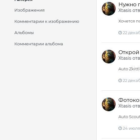
Нужно п
Изображения
Xtasis
от
Хочется п
Комментарии к изображению
Альбомы
22 дека
Комментарии альбома
Открой 
Xtasis
от
Auto Zkittl
22 дека
Фотокон
Xtasis
от
Auto Scout
24 июля