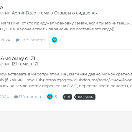
o
ветил
AdminDzagi
тема в
Отзывы о сидшопах
магазин! Тот кто придумал упаковку семян, если ты это читаеш
 СДЕКа. Кароче если ты параноик, по доставке это сюда))
 2024
1,829 ответов
1
Америку с IZI
ветил
IZI
тема в
IZI
поучаствовать в мероприятии. На Дзаги уже давно, но конкретно з
ub (бывший GrowClub): https://gogrow.club/forums/topic/79454-lo
ыты на земле. потом перешел на DWC, перестал вести репорты, хот
 2024
138 ответов
5
izi
конкурсы