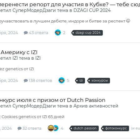
еренести репорт для участия в Кубке? — тебе сю
ветил
СуперМодерДзаги
тема в
DZAGI CUP 2024
оучавствовать в лучшем дебюте, индоре и битве за респект 🤭
бря, 2024
43 ответа
2
dzagi cup 2024
Америку с IZI
ветил
IZI
тема в
IZI
ez genetics от IZI
бря, 2024
138 ответов
5
izi
конкурсы
курс июля с призом от Dutch Passion
ветил
СуперМодерДзаги
тема в
Архив активностей
 Cookies genetics от IZI 65 дней
, 2024
32 ответа
4
(и ещ
dutch passion
фотоконкурс