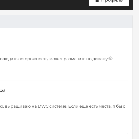
Профиль
людать осторожность, может размазать по дивану 🤭
да
ую, выращиваю на DWC системе. Если еще есть места, я бы с