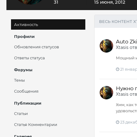
31
15 июня, 2012
ВЕСЬ КОНТЕНТ X
Активность
Профили
Auto Zki
Обновления статусов
Xtasis
от
Ответы статуса
Мощный ин
21 январ
Форумы
Темы
Нужно п
Сообщения
Xtasis
от
Публикации
Хмм, как 
удовольст
Статьи
23 дека
Статья Комментарии
Галерея