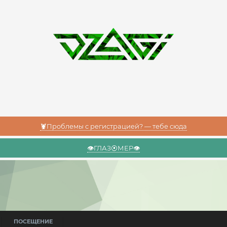
🦞Проблемы с регистрацией? — тебе сюда
👁️ГЛАЗ⦿МЕР👁️
ПОСЕЩЕНИЕ