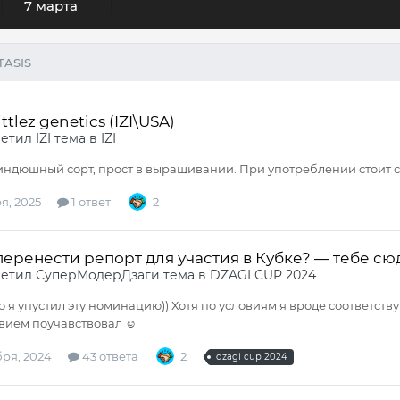
7 марта
TASIS
ttlez genetics (IZI\USA)
ветил
IZI
тема в
IZI
дюшный сорт, прост в выращивании. При употреблении стоит со
я, 2025
1 ответ
2
еренести репорт для участия в Кубке? — тебе сю
ветил
СуперМодерДзаги
тема в
DZAGI CUP 2024
то я упустил эту номинацию)) Хотя по условиям я вроде соответств
вием поучавствовал ☺️
бря, 2024
43 ответа
2
dzagi cup 2024