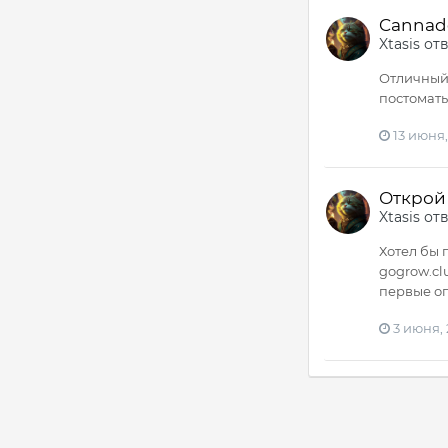
Cannad
Xtasis
от
Отличный 
постоматы
13 июня,
Открой 
Xtasis
от
Хотел бы 
gogrow.cl
первые оп
3 июня,