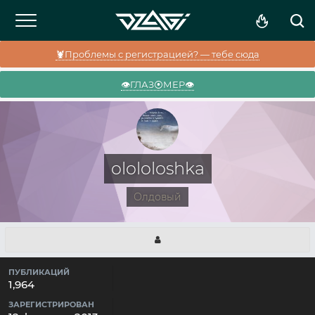
🦞Проблемы с регистрацией? — тебе сюда
👁️ГЛАЗ⦿МЕР👁️
olololoshka
Олдовый
ПУБЛИКАЦИЙ
1,964
ЗАРЕГИСТРИРОВАН