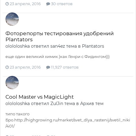
23 апреля, 2016
30 ответов
Фоторепорты тестирования удобрений
Plantators
olololoshka
ответил
san4ez
тема в
Plantators
еще один великий химик.)как Генри с Фидингом)))
23 апреля, 2016
11,927 ответов
Cool Master vs MagicLight
olololoshka
ответил
ZulJin
тема в
Архив тем
типо такого
Бро.http://highgrowing.ru/market/svet_dlya_rastenij/svetil_niki
/401/