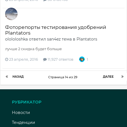
Фоторепорты тестирования удобрений
Plantators
olololoshka
ответил
san4ez
тема в
Plantators
лучше 2 скидка будет больше
23 апреля, 2016
11,927 ответов
1
НАЗАД
ДАЛЕЕ
Страница 14 из 29
РУБРИКАТОР
Новости
Тенденции