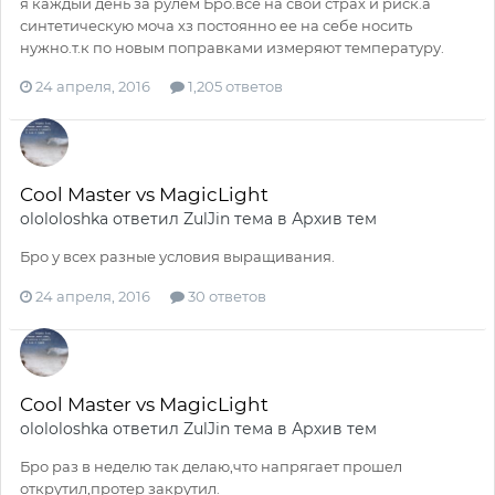
я каждый день за рулем Бро.все на свой страх и риск.а
синтетическую моча хз постоянно ее на себе носить
нужно.т.к по новым поправками измеряют температуру.
24 апреля, 2016
1,205 ответов
Cool Master vs MagicLight
olololoshka
ответил
ZulJin
тема в
Архив тем
Бро у всех разные условия выращивания.
24 апреля, 2016
30 ответов
Cool Master vs MagicLight
olololoshka
ответил
ZulJin
тема в
Архив тем
Бро раз в неделю так делаю,что напрягает прошел
открутил,протер закрутил.