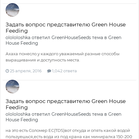
Задать вопрос представителю Green House
Feeding
olololoshka
ответил
GreenHouseSeeds
тема в
Green
House Feeding
Ахаха понесло.у каждого уважаемый разные способы
выращивания и доступность места.
25 апреля, 2016
1,042 ответа
Задать вопрос представителю Green House
Feeding
olololoshka
ответил
GreenHouseSeeds
тема в
Green
House Feeding
на это есть Соломер EC(TDS)вот откуда и опять какой водой
пользуешься,есть вода из под крана как миниралка 150-200