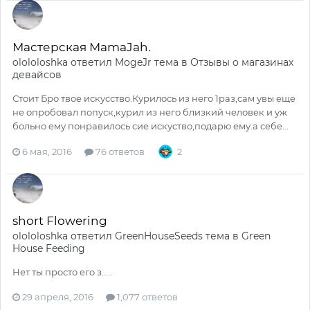
Мастерская MamaJah.
olololoshka
ответил
MogeJr
тема в
Отзывы о магазинах
девайсов
Стоит Бро твое искусство.Курилось из него 1раз,сам увы еще
не опробовал попуск,курил из него близкий человек и уж
больно ему понравилось сие искуство,подарю ему.а себе...
6 мая, 2016
76 ответов
2
short Flowering
olololoshka
ответил
GreenHouseSeeds
тема в
Green
House Feeding
Нет ты просто его з.....
29 апреля, 2016
1,077 ответов