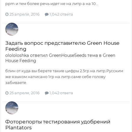
ppm и тем более речь идет не на литр а на 10...
25 апреля, 2016
1,042 ответа
Задать вопрос представителю Green House
Feeding
olololoshka
ответил
GreenHouseSeeds
тема в
Green
House Feeding
блин от куда вы берете такие цифры 2.5гр на литр.Русским
же языком написано 1гр на литр.саме себе голову
забиваете.
25 апреля, 2016
1,042 ответа
Фоторепорты тестирования удобрений
Plantators