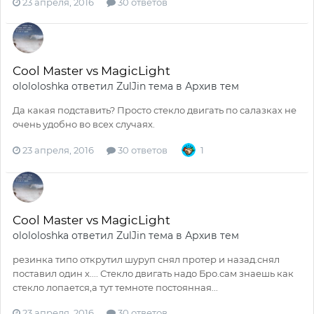
23 апреля, 2016
30 ответов
Cool Master vs MagicLight
olololoshka
ответил
ZulJin
тема в
Архив тем
Да какая подставить? Просто стекло двигать по салазках не
очень удобно во всех случаях.
23 апреля, 2016
30 ответов
1
Cool Master vs MagicLight
olololoshka
ответил
ZulJin
тема в
Архив тем
резинка типо открутил шуруп снял протер и назад.снял
поставил один х.... Стекло двигать надо Бро.сам знаешь как
стекло лопается,а тут темноте постоянная...
23 апреля, 2016
30 ответов