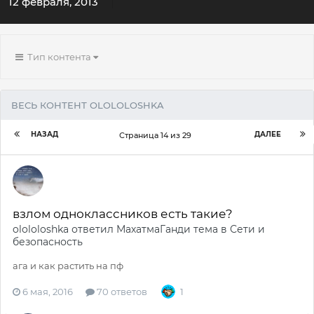
12 февраля, 2013
Тип контента
ВЕСЬ КОНТЕНТ OLOLOLOSHKA
НАЗАД
ДАЛЕЕ
Страница 14 из 29
взлом одноклассников есть такие?
olololoshka
ответил
МахатмаГанди
тема в
Сети и
безопасность
ага и как растить на пф
6 мая, 2016
70 ответов
1