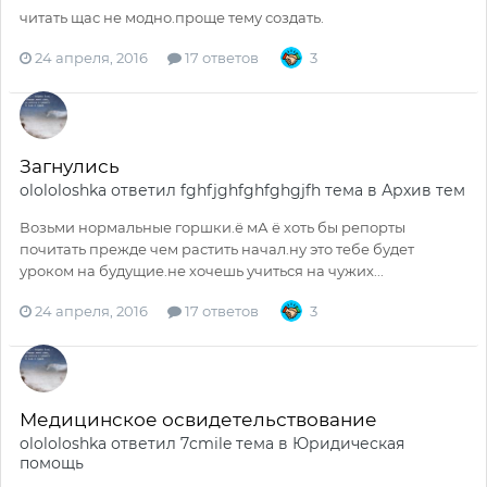
читать щас не модно.проще тему создать.
24 апреля, 2016
17 ответов
3
Загнулись
olololoshka
ответил
fghfjghfghfghgjfh
тема в
Архив тем
Возьми нормальные горшки.ё мА ё хоть бы репорты
почитать прежде чем растить начал.ну это тебе будет
уроком на будущие.не хочешь учиться на чужих...
24 апреля, 2016
17 ответов
3
Медицинское освидетельствование
olololoshka
ответил
7cmile
тема в
Юридическая
помощь