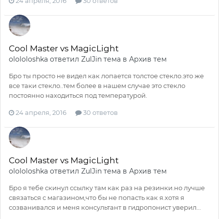
24 апреля, 2016
30 ответов
Cool Master vs MagicLight
olololoshka
ответил
ZulJin
тема в
Архив тем
Бро ты просто не видел как лопается толстое стекло.это же
все таки стекло..тем более в нашем случае это стекло
постоянно находиться под температурой.
24 апреля, 2016
30 ответов
Cool Master vs MagicLight
olololoshka
ответил
ZulJin
тема в
Архив тем
Бро я тебе скинул ссылку там как раз на резинки.но лучше
связаться с магазином,что бы не попасть как я.хотя я
созванивался и меня консультант в гидропонист уверил...