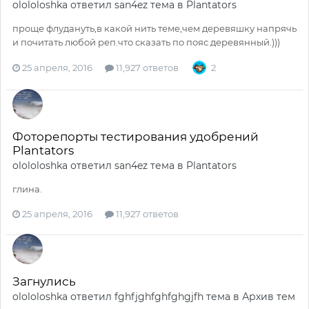
olololoshka
ответил
san4ez
тема в
Plantators
проще флудануть,в какой нить теме,чем деревяшку напрячь
и почитать любой реп.что сказать по пояс деревянный.)))
25 апреля, 2016
11,927 ответов
2
Фоторепорты тестирования удобрений
Plantators
olololoshka
ответил
san4ez
тема в
Plantators
глина.
25 апреля, 2016
11,927 ответов
Загнулись
olololoshka
ответил
fghfjghfghfghgjfh
тема в
Архив тем