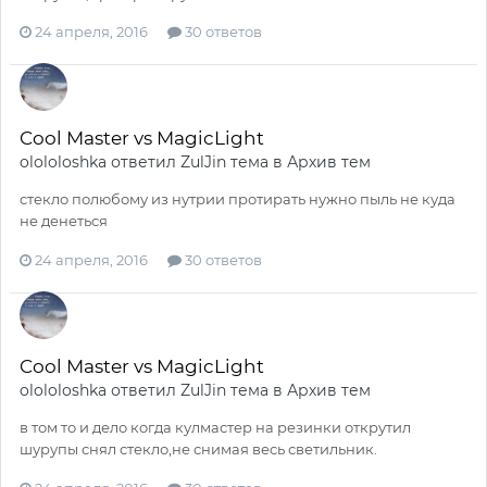
24 апреля, 2016
30 ответов
Cool Master vs MagicLight
olololoshka
ответил
ZulJin
тема в
Архив тем
стекло полюбому из нутрии протирать нужно пыль не куда
не денеться
24 апреля, 2016
30 ответов
Cool Master vs MagicLight
olololoshka
ответил
ZulJin
тема в
Архив тем
в том то и дело когда кулмастер на резинки открутил
шурупы снял стекло,не снимая весь светильник.