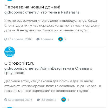
Переезд на новый домен!
gidroponist
ответил
Yabi
тема в
Rastarasha
Уже не раз замечал, что это дело индивидуальное. Когда
блочат других - у нас порядок, когда мочат нас - порядок у
других. Я не думаю, что блоки роскомнадзора идут...
17 апреля, 2016
3 ответа
2
Gidroponist.ru
gidroponist
ответил
AdminDzagi
тема в
Отзывы о
гроушопах
Дело еще в том, что упаковка для почты и для ТК часто
отличают. Это заморочки почты в основном. И да - через ТК
гараздо меньше нареканий по целостности грузов...
10 апреля, 2016
133 ответа
1