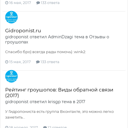
16 мая, 2017
133 ответа
Gidroponist.ru
gidroponist
ответил
AdminDzagi
тема в
Отзывы о
гроушопах
Спасибо бро) всегда рады помочь) :wink2:
15 мая, 2017
133 ответа
Рейтинг гроушопов: Виды обратной связи
(2017)
gidroponist
ответил
krisgp
тема в
2017
У Гидропониста есть группа Вконтакте, это можно легко
заметить...
18 апреля, 2017
12 ответов