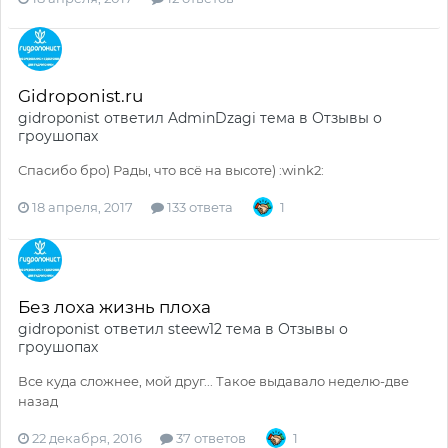
Gidroponist.ru
gidroponist
ответил
AdminDzagi
тема в
Отзывы о
гроушопах
Спасибо бро) Рады, что всё на высоте) :wink2:
18 апреля, 2017
133 ответа
1
Без лоха жизнь плоха
gidroponist
ответил
steew12
тема в
Отзывы о
гроушопах
Все куда сложнее, мой друг... Такое выдавало неделю-две
назад
22 декабря, 2016
37 ответов
1