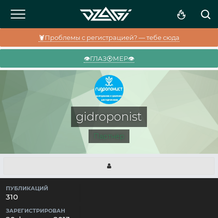
🦞Проблемы с регистрацией? — тебе сюда
👁️ГЛАЗ⦿МЕР👁️
gidroponist
Партнёр
ПУБЛИКАЦИЙ
310
ЗАРЕГИСТРИРОВАН