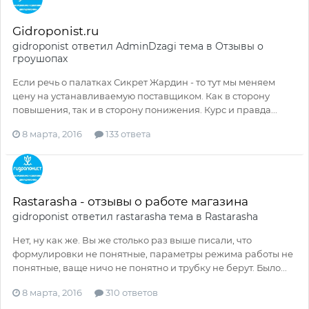
Gidroponist.ru
gidroponist
ответил
AdminDzagi
тема в
Отзывы о
гроушопах
Если речь о палатках Сикрет Жардин - то тут мы меняем
цену на устанавливаемую поставщиком. Как в сторону
повышения, так и в сторону понижения. Курс и правда...
8 марта, 2016
133 ответа
Rastarasha - отзывы о работе магазина
gidroponist
ответил
rastarasha
тема в
Rastarasha
Нет, ну как же. Вы же столько раз выше писали, что
формулировки не понятные, параметры режима работы не
понятные, ваще ничо не понятно и трубку не берут. Было...
8 марта, 2016
310 ответов