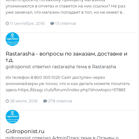
упоминаются в отчетах и ставятся на них ссылки? Не раз
уже замечал, что магазин попадает в топ, но не имеет в...
11 сентября, 2016
13 ответов
Rastarasha - вопросы по заказам, доставке и
т.д.
gidroponist
ответил
rastarasha
тема в
Rastarasha
Их телефон 8 800 505 1020 Сайт доступен через
анонимайзеры уж точно, что и как делать можете почитать
здесь https://dzagi.club/forum/index.php?showtopic=57883
28 июля, 2016
278 ответов
Gidroponist.ru
gidroponist
ответил
AdminDzagi
тема в
Отзывы о