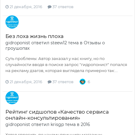
21 декабря, 2016
37 ответов
Без лоха жизнь плоха
gidroponist
ответил
steew12
тема в
Отзывы о
гроушопах
Суть проблемы: Автор заказал у нас книгу, но по
случайности вводя в поиске запрос "гидропонист" попался
на рекламу дзагов, которая выглядела примерно так:...
21 декабря, 2016
37 ответов
6
Рейтинг сидшопов «Качество сервиса
онлайн-консультирования»
gidroponist
ответил
krisgp
тема в
2016
Хотел спросить, по какому принципу магазины