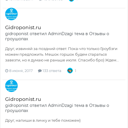
Gidroponist.ru
gidroponist
ответил
AdminDzagi
тема в
Отзывы о
гроушопах
Друг, извиняй за поздний ответ. Пока-что только Гроубэги
можем предложить. Мешок горшок будем стараться
завезти, но я думаю не раньше июля. Спасибо бро) Ждем...
8 июня, 2017
133 ответа
1
Gidroponist.ru
gidroponist
ответил
AdminDzagi
тема в
Отзывы о
гроушопах
Друг, напиши в личку и тебе поможем)