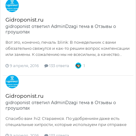
Gidroponist.ru
gidroponist
ответил
AdminDzagi
тема в
Отзывы о
гроушопах
Вот это, конечно, печаль :blink: В понедельник с вами
обязательно свяжутся и как-то решим вопрос компенсации
или замены. К сожалению мы не всесильны, а качество...
9 апреля, 2016
133 ответа
1
Gidroponist.ru
gidroponist
ответил
AdminDzagi
тема в
Отзывы о
гроушопах
Спасибо вам :hi2: Стараемся. По удобрениям даже есть
специальные хитрости, которые используем при отправке
9 апреля, 2016
133 ответа