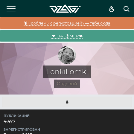
🦞Проблемы с регистрацией? — тебе сюда
👁️ГЛАЗ⦿МЕР👁️
LonkiLomki
Олдовый
ПУБЛИКАЦИЙ
4,477
ЗАРЕГИСТРИРОВАН