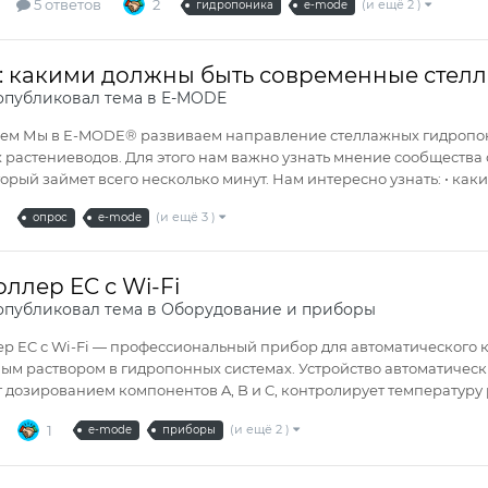
5 ответов
2
(и ещё 2 )
гидропоника
e-mode
: какими должны быть современные стел
публиковал тема в
E-MODE
ем Мы в E-MODE® развиваем направление стеллажных гидропонн
растениеводов. Для этого нам важно узнать мнение сообществ
торый займет всего несколько минут. Нам интересно узнать: • каки
(и ещё 3 )
опрос
e-mode
ллер EC с Wi-Fi
публиковал тема в
Оборудование и приборы
р EC с Wi-Fi — профессиональный прибор для автоматического к
ым раствором в гидропонных системах. Устройство автоматиче
 дозированием компонентов A, B и C, контролирует температуру 
1
(и ещё 2 )
e-mode
приборы