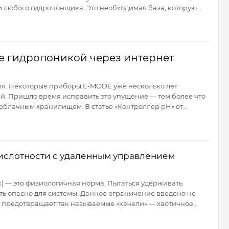
 любого гидропонщика. Это необходимая база, которую...
е гидропоникой через интернет
я. Некоторые приборы E-MODE уже несколько лет
ей. Пришло время исправить это упущение — тем более что
облачным хранилищем. В статье «Контроллер pH» от...
кислотности с удаленным управлением
к) — это физиологичная норма. Пытаться удерживать
ть опасно для системы. Данное ограничение введено не
 предотвращает так называемые «качели» — хаотичное...