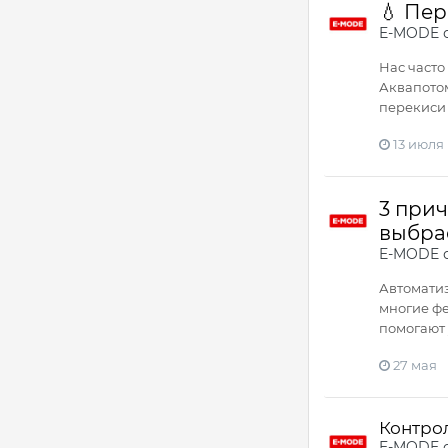
💧 Пер
E-MODE
о
Нас часто
Аквапотом
перекиси 
13 июля
3 прич
выбра
E-MODE
о
Автоматиз
многие фе
помогают 
27 мая
Контро
E-MODE