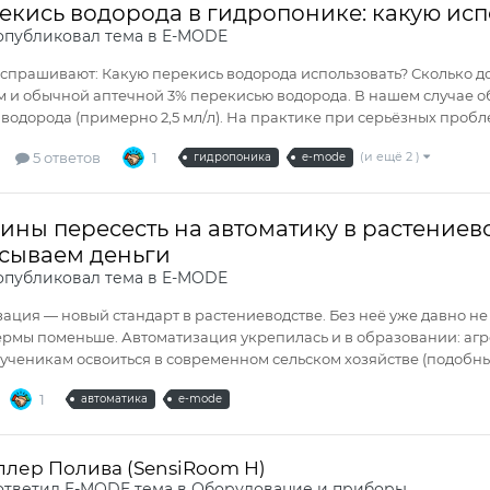
екись водорода в гидропонике: какую испо
публиковал тема в
E-MODE
 спрашивают: Какую перекись водорода использовать? Сколько д
 и обычной аптечной 3% перекисью водорода. В нашем случае об
водорода (примерно 2,5 мл/л). На практике при серьёзных пробле
5 ответов
1
(и ещё 2 )
гидропоника
e-mode
ины пересесть на автоматику в растениев
сываем деньги
публиковал тема в
E-MODE
ация — новый стандарт в растениеводстве. Без неё уже давно н
рмы поменьше. Автоматизация укрепилась и в образовании: аг
ученикам освоиться в современном сельском хозяйстве (подобный
1
автоматика
e-mode
ллер Полива (SensiRoom H)
ответил
E-MODE
тема в
Оборудование и приборы