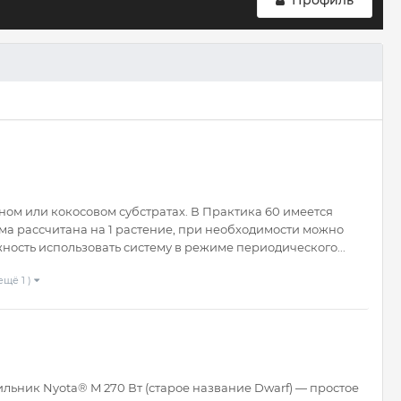
Профиль
ном или кокосовом субстратах. В Практика 60 имеется
ма рассчитана на 1 растение, при необходимости можно
ность использовать систему в режиме периодического...
ещё 1 )
льник Nyota® M 270 Вт (старое название Dwarf) — простое