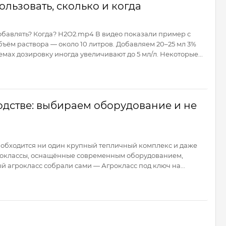
льзовать, сколько и когда
обавлять? Когда? Н2О2.mp4 В видео показали пример с
ъём раствора — около 10 литров. Добавляем 20–25 мл 3%
мах дозировку иногда увеличивают до 5 мл/л. Некоторые...
одстве: выбираем оборудование и не
е обходится ни один крупный тепличный комплекс и даже
роклассы, оснащённые современным оборудованием,
 агрокласс собрали сами — Агрокласс под ключ на...