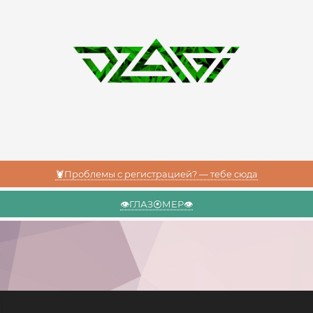
🦞Проблемы с регистрацией? — тебе сюда
👁️ГЛАЗ⦿МЕР👁️