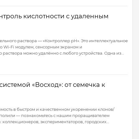
нтроль кислотности с удаленным
льного раствора — «Контроллер pH». Это интеллектуальное
о Wi-Fi модулем, сенсорным экраном и
раствора можно удалённо с любого устройства. Одна из...
истемой «Восход»: от семечка к
димость в быстром и качественном укоренении клонов/
не полили — познакомьтесь с нашим проращивателем
 коллекционеров, экспериментаторов, городских...