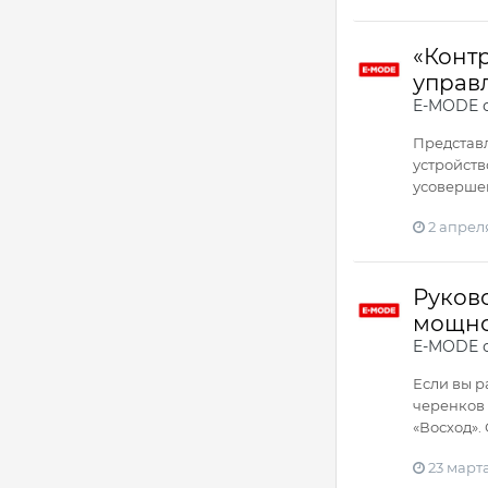
«Конт
управ
E-MODE
о
Представл
устройств
усовершен
2 апрел
Руково
мощно
E-MODE
о
Если вы р
черенков 
«Восход».
23 март