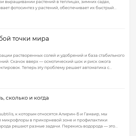
и выращивании растений в теплицах, зимних садах,
ет фотосинтез у растений, обеспечивает их быстрый...
юбой точки мира
трации растворенных солей и удобрений и база стабильного
ний. Скачок вверх — осмотический шок и риск ожога
тировок. Теперь эту проблему решает автоматика с...
, сколько и когда
ubtilis, к которым относятся Алирин-Б и Гамаир, мы
й микрофлоры в прикорневой зоне и профилактики
рода решают разные задачи. Перекись водорода — это...