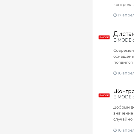
контролле
17 апре
Диста
E-MODE
о
Современн
оснащены 
появился 
16 апре
«Контр
E-MODE
Добрый де
значение 
случайно,
16 апре