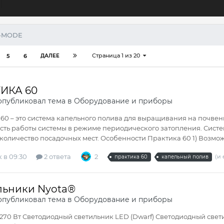
E-MODE
Страница 1 из 20
5
6
ДАЛЕЕ
ИКА 60
публиковал тема в
Оборудование и приборы
60 – это система капельного полива для выращивания на почвен
ть работы системы в режиме периодического затопления. Систе
количество посадочных мест. Особенности Практика 60 1) Возмож
 в 09:30
2 ответа
2
(и 
практика 60
капельный полив
льники Nyota®
публиковал тема в
Оборудование и приборы
270 Вт Светодиодный светильник LED (Dwarf) Светодиодный свети