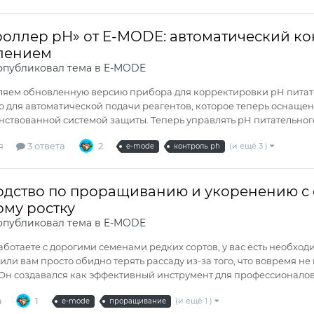
роллер pH» от E-MODE: автоматический ко
лением
публиковал тема в
E-MODE
яем обновленную версию прибора для корректировки pH питате
о для автоматической подачи реагентов, которое теперь оснащен
ствованной системой защиты. Теперь управлять pH питательного 
я
3 ответа
2
(и ещё 3 )
e-mode
контроль ph
дство по проращиванию и укоренению с с
му ростку
публиковал тема в
E-MODE
аботаете с дорогими семенами редких сортов, у вас есть необхо
или вам просто обидно терять рассаду из-за того, что вовремя 
 Он создавался как эффективный инструмент для профессионалов:
а
1
(и ещё 1 )
e-mode
проращивание