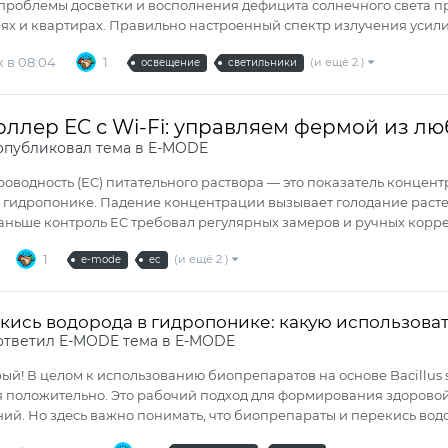
роблемы досветки и восполнения дефицита солнечного света пр
х и квартирах. Правильно настроенный спектр излучения усилива
 в 08:04
1
(и ещё 2 )
освещение
светильники
ллер EC с Wi-Fi: управляем фермой из л
публиковал тема в
E-MODE
оводность (EC) питательного раствора — это показатель концен
 гидропонике. Падение концентрации вызывает голодание расте
аньше контроль EC требовал регулярных замеров и ручных коррек
1
(и ещё 2 )
e-mode
ec
кись водорода в гидропонике: какую использовать
ответил
E-MODE
тема в
E-MODE
ый! В целом к использованию биопрепаратов на основе Bacillus s
 положительно. Это рабочий подход для формирования здорово
ий. Но здесь важно понимать, что биопрепараты и перекись водо