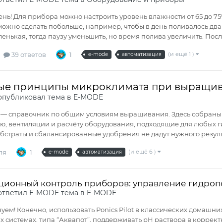
нь! Для прибора можно настроить уровень влажности от 65 до 75
ожно сделать побольше, например, чтобы в день поливалось два р
енькая, тогда паузу уменьшить, но время полива увеличить. Посл
39 ответов
1
(и ещё 1 )
e-mode
автоматизация
ые принципы микроклимата при выращив
публиковал тема в
E-MODE
я — справочник по общим условиям выращивания. Здесь собраны
, вентиляции и расчёту оборудования, подходящие для любых г
бстраты и сбалансированные удобрения не дадут нужного результ
ля
1
(и ещё 6 )
e-mode
автоматизация
ционный контроль приборов: управление гидроп
ответил
E-MODE
тема в
E-MODE
уем! Конечно, использовать Ponics Pilot в классических домашн
 системах, типа “Аквапот”, поддерживать pH раствора в коррек