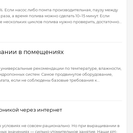
%. Если насос либо помпа производительная, паузу между
аза, а время полива можно сделать 10–15 минут. Если
е нескольких циклов полива нужно проверить, достаточно...
ании в помещениях
 универсальные рекомендации по температуре, влажности,
идропонных систем. Самое продвинутое оборудование,
ата, если не соблюдены базовые требования к...
оникой через интернет
их условиях не совсем рационально. Но при выращивании в
тных значениях — сильно утомительное занятие. Наши pH-