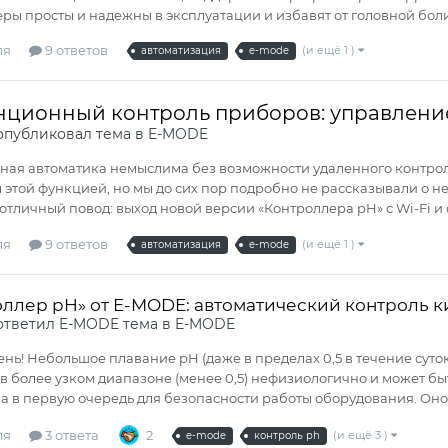
ры просты и надежны в эксплуатации и избавят от головной боли
ля
9 ответов
(и ещё 1 )
автоматизация
e-mode
нционный контроль приборов: управлени
публиковал тема в
E-MODE
ая автоматика немыслима без возможности удаленного контрол
этой функцией, но мы до сих пор подробно не рассказывали о н
отличный повод: выход новой версии «Контроллера pH» с Wi-Fi и 
ля
9 ответов
(и ещё 1 )
автоматизация
e-mode
оллер pH» от E-MODE: автоматический контроль 
ответил
E-MODE
тема в
E-MODE
нь! Небольшое плавание pH (даже в пределах 0,5 в течение суто
в более узком диапазоне (менее 0,5) нефизиологично и может бы
 а в первую очередь для безопасности работы оборудования. Оно
ля
3 ответа
2
(и ещё 3 )
e-mode
контроль ph