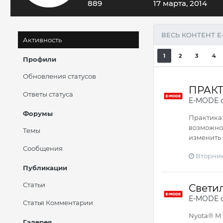
889
17 марта, 2014
ВЕСЬ КОНТЕНТ 
Активность
1
2
3
4
Профили
Обновления статусов
ПРАКТ
Ответы статуса
E-MODE
о
Форумы
Практика 
возможнос
Темы
изменить 
Сообщения
Вторник
Публикации
Статьи
Свети
E-MODE
о
Статья Комментарии
Nyota® M 
Галерея