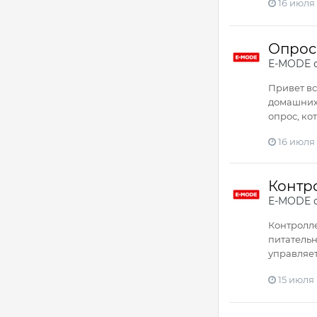
16 июля
Опрос
E-MODE
о
Привет вс
домашних 
опрос, ко
16 июля
Контро
E-MODE
о
Контролле
питательн
управляет
15 июля