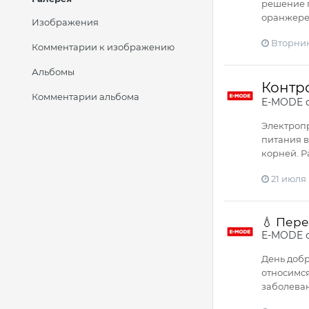
решение п
оранжерея
Изображения
Вторник
Комментарии к изображению
Альбомы
Контро
Комментарии альбома
E-MODE
о
Электропр
питания в
корней. Р
21 июля
💧 Пере
E-MODE
День добр
относимся
заболеван