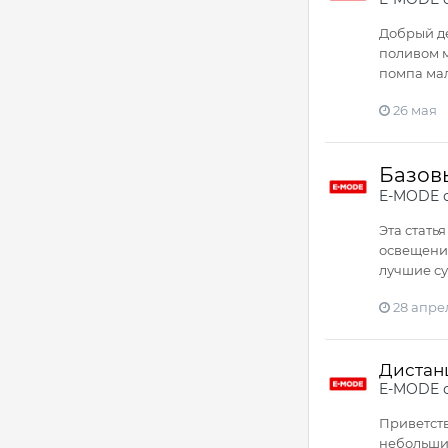
Добрый де
поливом м
помпа мал
26 мая
Базов
E-MODE
о
Эта стать
освещению
лучшие су
28 апре
Дистан
E-MODE
Приветств
небольших