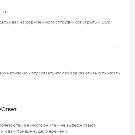
oice
 сдать,у вас на форуме много сотрудников скрытых. Если
х
 нетусю,но могу сказать что свой заказ отменю т.к.ждать
=Ответ
лолеток там не много,они там не выдерживают
и к вам привыкну,дело времени.