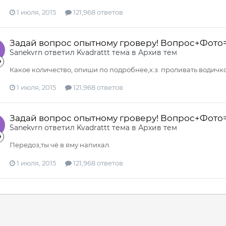
1 июля, 2015
121,968 ответов
Задай вопрос опытному гроверу! Вопрос+Фото
Sanekvrn
ответил
Kvadrattt
тема в
Архив тем
Какое количество, опиши по подробнее,х.з. проливать водичко
1 июля, 2015
121,968 ответов
Задай вопрос опытному гроверу! Вопрос+Фото
Sanekvrn
ответил
Kvadrattt
тема в
Архив тем
Передоз,ты чё в яму напихал.
1 июля, 2015
121,968 ответов