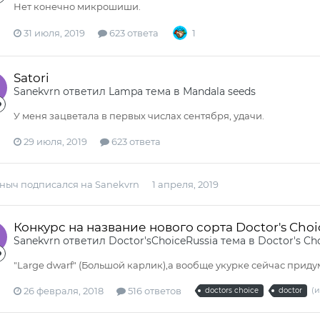
Нет конечно микрошиши.
31 июля, 2019
623 ответа
1
Satori
Sanekvrn
ответил
Lampa
тема в
Мandala seeds
У меня зацветала в первых числах сентября, удачи.
29 июля, 2019
623 ответа
ныч
подписался на
Sanekvrn
1 апреля, 2019
Конкурс на название нового сорта Doctor's Choic
Sanekvrn
ответил
Doctor'sChoiceRussia
тема в
Doctor's Ch
"Large dwarf" (Большой карлик),а вообще укурке сейчас приду
26 февраля, 2018
516 ответов
(и
doctors choice
doctor