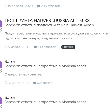
15 апреля, 2020
206 ответов
ТЕСТ ГРУНТА HARVEST.RUSSIA ALL-MIXX
Sanekvrn
ответил
павлентий
тема в
Harvest Allmix
Люди перестаньте кормить приезжих, а они уже заполонили вс
будут жить на севере, подумайте хорошо.
5 марта, 2020
180 ответов
начало
Satori
Sanekvrn
ответил
Lampa
тема в
Мandala seeds
51 широта черноземье.
31 июля, 2019
623 ответа
Satori
Sanekvrn
ответил
Lampa
тема в
Мandala seeds