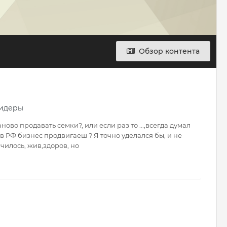
Обзор контента
ридеры
ово продавать семки?, или если раз то ...,всегда думал
в РФ бизнес продвигаеш ? Я точно уделался бы, и не
чилось, жив,здоров, но