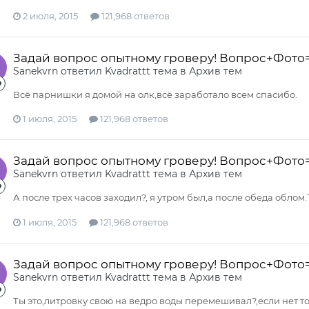
2 июля, 2015
121,968 ответов
Задай вопрос опытному гроверу! Вопрос+Фото
Sanekvrn
ответил
Kvadrattt
тема в
Архив тем
Всё парнишки я домой на олк,всё заработало всем спасибо.
1 июля, 2015
121,968 ответов
Задай вопрос опытному гроверу! Вопрос+Фото
Sanekvrn
ответил
Kvadrattt
тема в
Архив тем
А после трех часов заходил?, я утром был,а после обеда облом.
1 июля, 2015
121,968 ответов
Задай вопрос опытному гроверу! Вопрос+Фото
Sanekvrn
ответил
Kvadrattt
тема в
Архив тем
Ты это,литровку свою на ведро воды перемешивал?,если нет т