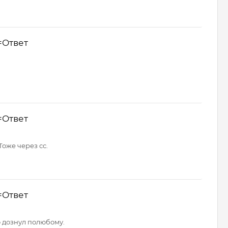
=Ответ
=Ответ
Тоже через сс.
=Ответ
о дознул полюбому.