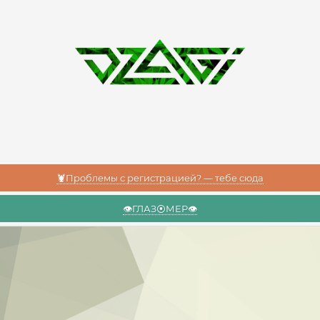
🦞Проблемы с регистрацией? — тебе сюда
👁️ГЛАЗ⦿МЕР👁️