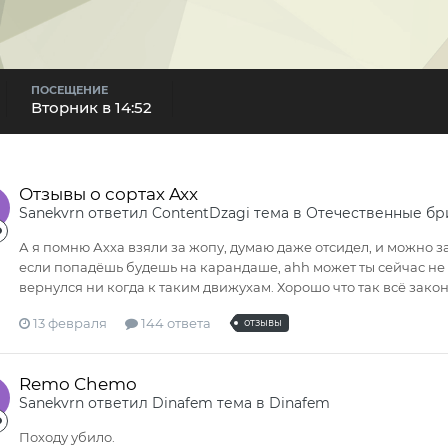
ПОСЕЩЕНИЕ
Вторник в 14:52
Отзывы о сортах Axx
Sanekvrn
ответил
ContentDzagi
тема в
Отечественные б
А я помню Ахха взяли за жопу, думаю даже отсидел, и можно зан
если попадёшь будешь на карандаше, ahh может ты сейчас не 
вернулся ни когда к таким движухам. Хорошо что так всё закон
13 февраля
144 ответа
отзывы
Remo Chemo
Sanekvrn
ответил
Dinafem
тема в
Dinafem
Походу убило.