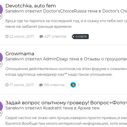
Devotchka, auto fem
Sanekvrn
ответил
Doctor'sChoiceRussia
тема в
Doctor's Ch
Бро,а где ты тарился за последний год, и я скажу кто тебя мог
меня не забанят раньше времени
22 июля, 2017
427 ответов
о сорте
Growmama
Sanekvrn
ответил
AdminDzagi
тема в
Отзывы о гроушопа
Отношения действительно скотское,на этом форуме к сожалению
когда одуплица менеджер нах** надо такое отношение.
17 июля, 2017
155 ответов
1
Задай вопрос опытному гроверу! Вопрос+Фото
Sanekvrn
ответил
Kvadrattt
тема в
Архив тем
Седой честно не знаю чем лучше,наверно просто привык,и ма
банятся.Вообще там много интересной информаций, хотя мож 