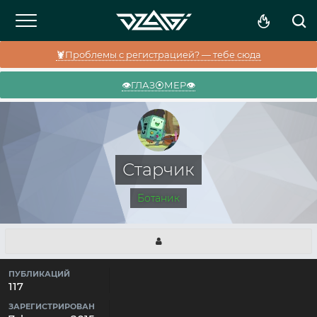
🦞Проблемы с регистрацией? — тебе сюда
👁️ГЛАЗ⦿МЕР👁️
Старчик
Ботаник
ПУБЛИКАЦИЙ
117
ЗАРЕГИСТРИРОВАН