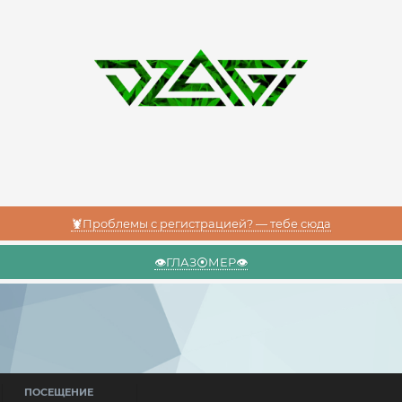
🦞Проблемы с регистрацией? — тебе сюда
👁️ГЛАЗ⦿МЕР👁️
ПОСЕЩЕНИЕ