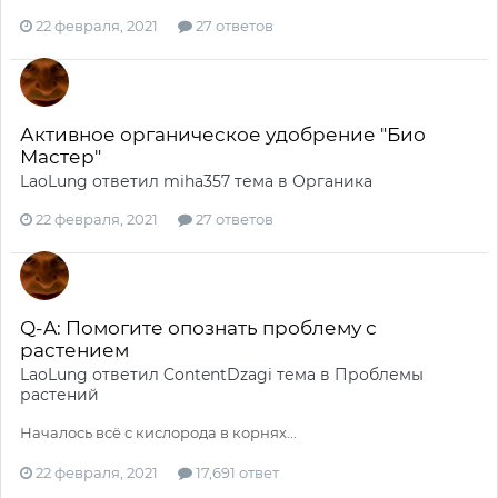
22 февраля, 2021
27 ответов
Активное органическое удобрение "Био
Мастер"
LaoLung
ответил
miha357
тема в
Органика
22 февраля, 2021
27 ответов
Q-A: Помогите опознать проблему с
растением
LaoLung
ответил
ContentDzagi
тема в
Проблемы
растений
Началось всё с кислорода в корнях...
22 февраля, 2021
17,691 ответ