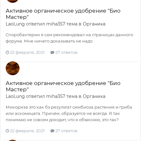
Активное органическое удобрение "Био
Мастер"
LaoLung
ответил
miha357
тема в
Органика
Споробактерин я сам рекомендовал на страницах данного
форума. Мне ничего доказывать не надо.
22 февраля, 2021
27 ответов
Активное органическое удобрение "Био
Мастер"
LaoLung
ответил
miha357
тема в
Органика
Микориза это как бэ результат симбиоза растения и гриба
или аскомицета. Причём, образуется не всегда. Я так
понимаю не совсем доходит, что я объясняю, это так?
22 февраля, 2021
27 ответов