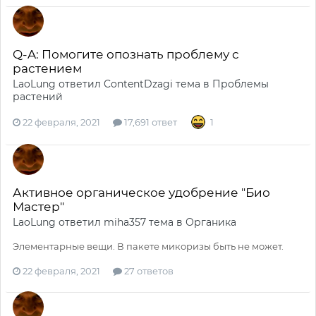
Q-A: Помогите опознать проблему с
растением
LaoLung
ответил
ContentDzagi
тема в
Проблемы
растений
22 февраля, 2021
17,691 ответ
1
Активное органическое удобрение "Био
Мастер"
LaoLung
ответил
miha357
тема в
Органика
Элементарные вещи. В пакете микоризы быть не может.
22 февраля, 2021
27 ответов