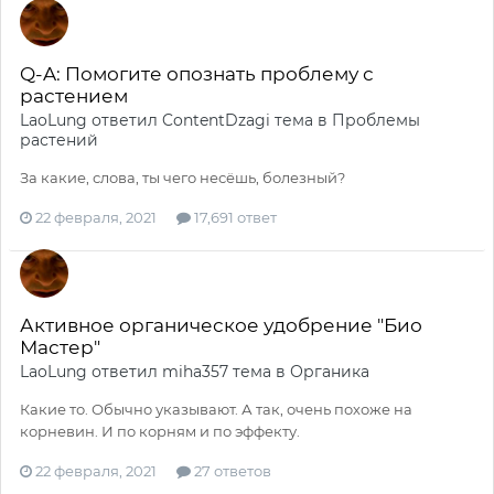
Q-A: Помогите опознать проблему с
растением
LaoLung
ответил
ContentDzagi
тема в
Проблемы
растений
За какие, слова, ты чего несёшь, болезный?
22 февраля, 2021
17,691 ответ
Активное органическое удобрение "Био
Мастер"
LaoLung
ответил
miha357
тема в
Органика
Какие то. Обычно указывают. А так, очень похоже на
корневин. И по корням и по эффекту.
22 февраля, 2021
27 ответов