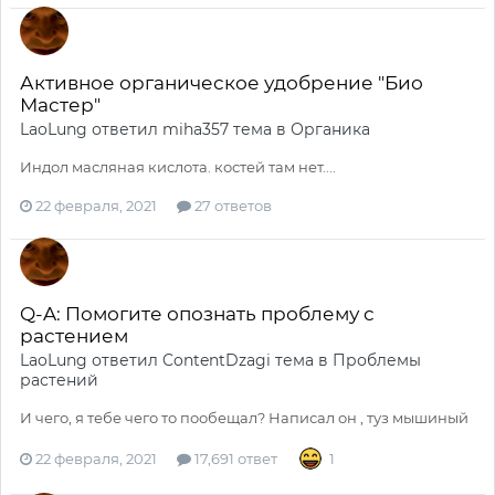
Активное органическое удобрение "Био
Мастер"
LaoLung
ответил
miha357
тема в
Органика
Индол масляная кислота. костей там нет....
22 февраля, 2021
27 ответов
Q-A: Помогите опознать проблему с
растением
LaoLung
ответил
ContentDzagi
тема в
Проблемы
растений
И чего, я тебе чего то пообещал? Написал он , туз мышиный
22 февраля, 2021
17,691 ответ
1