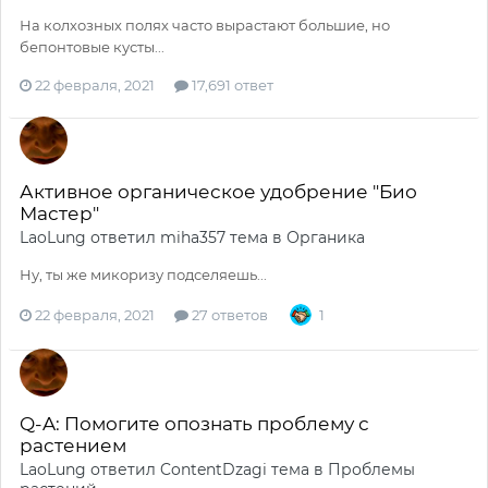
На колхозных полях часто вырастают большие, но
бепонтовые кусты...
22 февраля, 2021
17,691 ответ
Активное органическое удобрение "Био
Мастер"
LaoLung
ответил
miha357
тема в
Органика
Ну, ты же микоризу подселяешь...
22 февраля, 2021
27 ответов
1
Q-A: Помогите опознать проблему с
растением
LaoLung
ответил
ContentDzagi
тема в
Проблемы