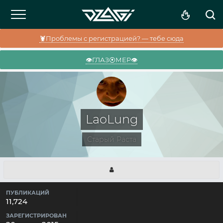
🦞Проблемы с регистрацией? — тебе сюда
👁️ГЛАЗ⦿МЕР👁️
LaoLung
Старый Раста
ПУБЛИКАЦИЙ
11,724
ЗАРЕГИСТРИРОВАН