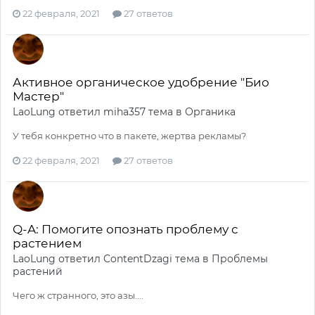
22 февраля, 2021
27 ответов
Активное органическое удобрение "Био
Мастер"
LaoLung
ответил
miha357
тема в
Органика
У тебя конкретно что в пакете, жертва рекламы?
22 февраля, 2021
27 ответов
Q-A: Помогите опознать проблему с
растением
LaoLung
ответил
ContentDzagi
тема в
Проблемы
растений
Чего ж странного, это азы....