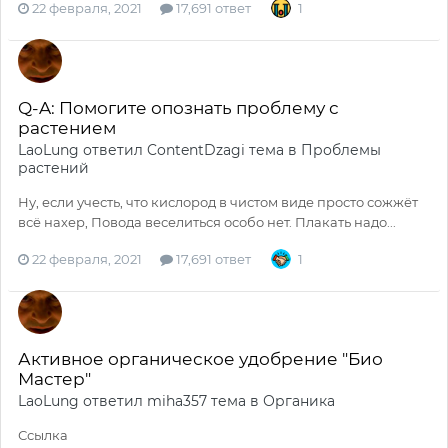
22 февраля, 2021
17,691 ответ
1
Q-A: Помогите опознать проблему с
растением
LaoLung
ответил
ContentDzagi
тема в
Проблемы
растений
Ну, если учесть, что кислород в чистом виде просто сожжёт
всё нахер, Повода веселиться особо нет. Плакать надо...
22 февраля, 2021
17,691 ответ
1
Активное органическое удобрение "Био
Мастер"
LaoLung
ответил
miha357
тема в
Органика
Ссылка