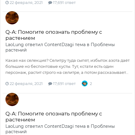
22 февраля, 2021
17,691 ответ
Q-A: Помогите опознать проблему с
растением
LaoLung
ответил
ContentDzagi
тема в
Проблемы
растений
Какая нах селекция? Селитру туда сыпят, избыток азота даёт
большие но беспонтовые кусты. Тут, кстати есть один
персонаж, растит строго на селитре, а потом рассказывает...
22 февраля, 2021
17,691 ответ
2
Q-A: Помогите опознать проблему с
растением
LaoLung
ответил
ContentDzagi
тема в
Проблемы
растений