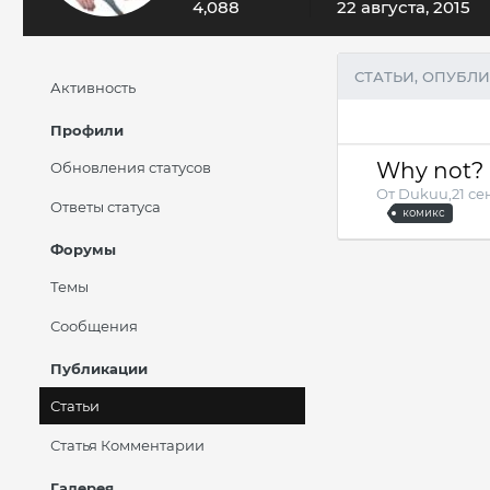
4,088
22 августа, 2015
СТАТЬИ, ОПУБЛ
Активность
Профили
Why not?
Обновления статусов
От
Dukuu
,
21 се
Ответы статуса
комикс
Форумы
Темы
Сообщения
Публикации
Статьи
Статья Комментарии
Галерея