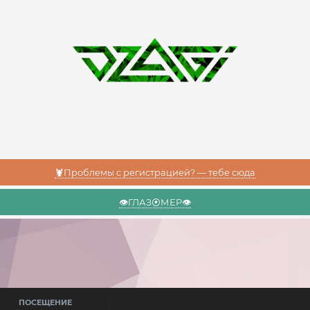
🦞Проблемы с регистрацией? — тебе сюда
👁️ГЛАЗ⦿МЕР👁️
ПОСЕЩЕНИЕ