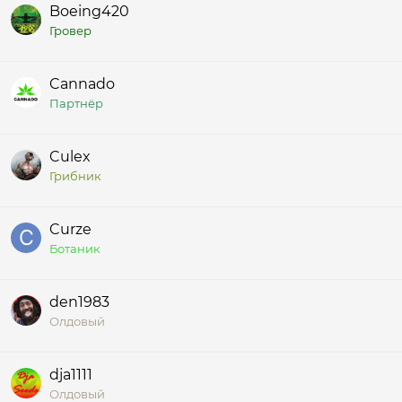
Boeing420
Гровер
Cannado
Партнёр
Culex
Грибник
Curze
Ботаник
den1983
Олдовый
dja1111
Олдовый