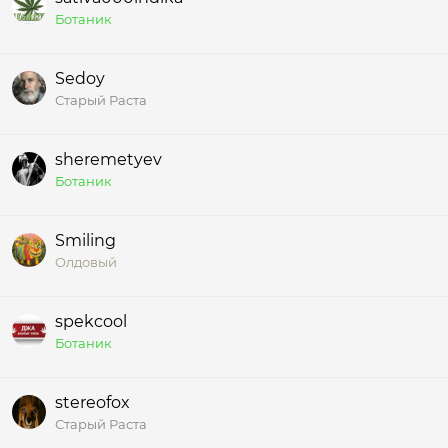
Ботаник
Sedoy
Старый Раста
sheremetyev
Ботаник
Smiling
Олдовый
spekcool
Ботаник
stereofox
Старый Раста