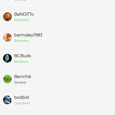
BaNDiTTo
Ботаник
barmaley1983
Ботаник
BCBuds
Ботаник
Benchik
Гровер
bodbid
Олдовый