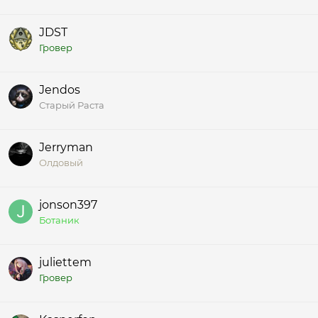
JDST
Гровер
Jendos
Старый Раста
Jerryman
Олдовый
jonson397
Ботаник
juliettem
Гровер