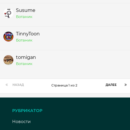
Susume
Ботаник
TinnyToon
Ботаник
tomigan
Ботаник
НАЗАД
ДАЛЕЕ
Страница 1 из 2
РУБРИКАТОР
Новости