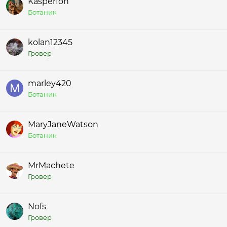
Kasperfon
Ботаник
kolan12345
Гровер
marley420
Ботаник
MaryJaneWatson
Ботаник
MrMachete
Гровер
Nofs
Гровер