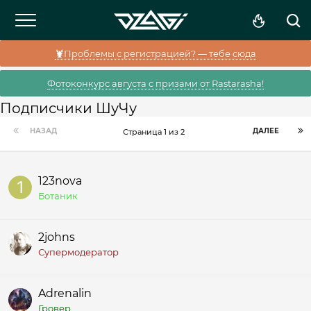
🦞Проблемы с регистрацией? — тебе сюда
Фотоконкурс августа с призами от Rastarasha!
Подписчики ШуЧу
НАЗАД
ДАЛЕЕ
Страница 1 из 2
123nova
Ботаник
2johns
Супермодератор
Adrenalin
Гровер