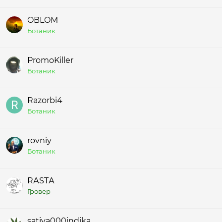
OBLOM
Ботаник
PromoKiller
Ботаник
Razorbi4
Ботаник
rovniy
Ботаник
RАSTА
Гровер
sativa000indika