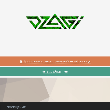
🦞Проблемы с регистрацией? — тебе сюда
👁️ГЛАЗ⦿МЕР👁️
ПОСЕЩЕНИЕ