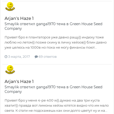
Arjan's Haze 1
Smaylik
ответил
ganga1970
тема в
Green House Seed
Company
Привет бро я плантаторсе уже давно ращу)) индюху тоже
люблю но летом)) позже скину в личку хейзов)) блин давно
уже целюсь на 1000в но пока не могу финансы поют...
3 марта, 2017
69 ответов
Arjan's Haze 1
Smaylik
ответил
ganga1970
тема в
Green House Seed
Company
Привет бро у меня 4-ре 400 w)) думаю на два три куста
хватит)) правда вот лимоны хейзы ютятся видно что им мало
света. К стати не подскажешь как они долго цветут ну и на...