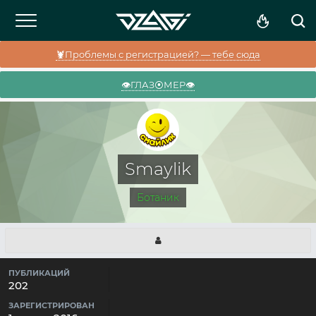
🦞Проблемы с регистрацией? — тебе сюда
👁️ГЛАЗ⦿МЕР👁️
Smaylik
Ботаник
ПУБЛИКАЦИЙ
202
ЗАРЕГИСТРИРОВАН