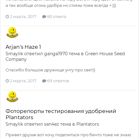
а так вообще огонь удобра но стимы тоже всегда + )))
2 марта, 2017
83 ответа
Arjan's Haze 1
Smaylik
ответил
ganga1970
тема в
Green House Seed
Company
Спасибо большое дружище учту про свет))
2 марта, 2017
69 ответов
Фоторепорты тестирования удобрений
Plantators
Smaylik
ответил
san4ez
тема в
Plantators
Привет друзья вот хочу поделиться про бенто тоже не знаю