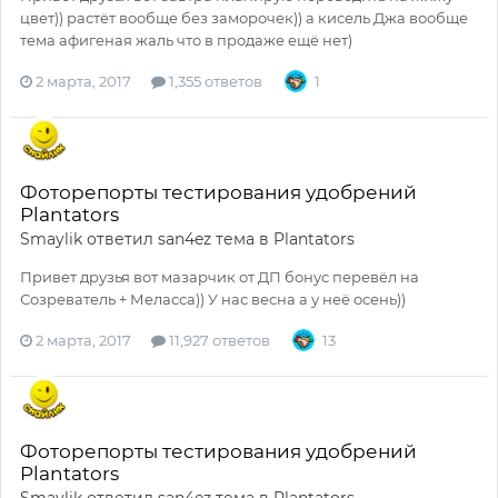
цвет)) растёт вообще без заморочек)) а кисель Джа вообще
тема афигеная жаль что в продаже ещё нет)
2 марта, 2017
1,355 ответов
1
Фоторепорты тестирования удобрений
Plantators
Smaylik
ответил
san4ez
тема в
Plantators
Привет друзья вот мазарчик от ДП бонус перевёл на
Созреватель + Меласса)) У нас весна а у неё осень))
2 марта, 2017
11,927 ответов
13
Фоторепорты тестирования удобрений
Plantators
Smaylik
ответил
san4ez
тема в
Plantators