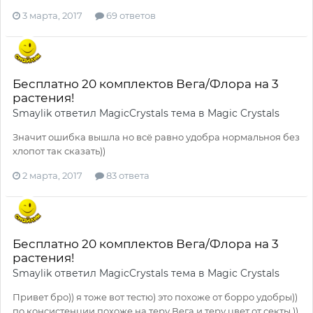
3 марта, 2017
69 ответов
Бесплатно 20 комплектов Вега/Флора на 3
растения!
Smaylik
ответил
MagicCrystals
тема в
Magic Crystals
Значит ошибка вышла но всё равно удобра нормальноя без
хлопот так сказать))
2 марта, 2017
83 ответа
Бесплатно 20 комплектов Вега/Флора на 3
растения!
Smaylik
ответил
MagicCrystals
тема в
Magic Crystals
Привет бро)) я тоже вот тестю) это похоже от борро удобры))
по консистенции похоже на теру Вега и теру цвет от секты ))