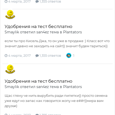
4 марта, 2017
1,355 ответов
Удобрения на тест бесплатно
Smaylik
ответил
san4ez
тема в
Plantators
если ты про Кисель Джа, то он уже в продаже :) Класс вот что
значит давно не заходить на сайт)) значит будем тариться))
4 марта, 2017
1,355 ответов
1
Удобрения на тест бесплатно
Smaylik
ответил
san4ez
тема в
Plantators
Щас гляну че нить вырубить ради пипетки)) просто семена
уже едут но запас как говорится жопу не е##т))мира вам
друзья)
4 марта, 2017
1,355 ответов