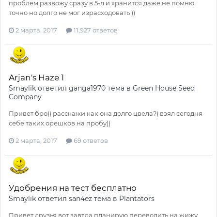
проблем развожу сразу в 5-л и хранится даже не помню
точно но долго не мог израсходовать ))
2 марта, 2017
11,927 ответов
Arjan's Haze 1
Smaylik
ответил
ganga1970
тема в
Green House Seed
Company
Привет бро)) расскажи как она долго цвела?) взял сегодня
себе таких орешков на пробу))
2 марта, 2017
69 ответов
Удобрения на тест бесплатно
Smaylik
ответил
san4ez
тема в
Plantators
Привет друзья вот завтра планирую переводить на жижу