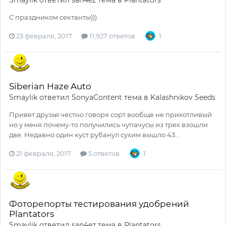
С праздником сектанты)))
23 февраля, 2017
11,927 ответов
1
Siberian Haze Auto
Smaylik
ответил
SonyaContent
тема в
Kalashnikov Seeds
Привет друзья честно говоря сорт вообще не прихотливый
но у меня почему-то получились чупачусы из трех взошли
две. Недавно один куст рубанул сухим вышло 43...
21 февраля, 2017
5 ответов
1
Фоторепорты тестирования удобрений
Plantators
Smaylik
ответил
san4ez
тема в
Plantators