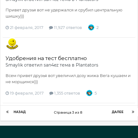
Привет друзья вот не удержался и срубил центральную
шишку)))
21 февраля, 2017
11,927 ответов
2
Удобрения на тест бесплатно
Smaylik
ответил
san4ez
тема в
Plantators
Всем привет друзья вот увеличил дозу жижа Вега кушаем и
не морщимся)))
19 февраля, 2017
1,355 ответов
5
НАЗАД
ДАЛЕЕ
Страница 3 из 8