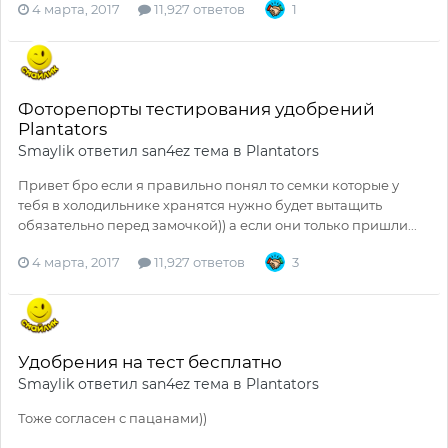
4 марта, 2017
11,927 ответов
1
Фоторепорты тестирования удобрений
Plantators
Smaylik
ответил
san4ez
тема в
Plantators
Привет бро если я правильно понял то семки которые у
тебя в холодильнике хранятся нужно будет вытащить
обязательно перед замочкой)) а если они только пришли...
4 марта, 2017
11,927 ответов
3
Удобрения на тест бесплатно
Smaylik
ответил
san4ez
тема в
Plantators
Тоже согласен с пацанами))