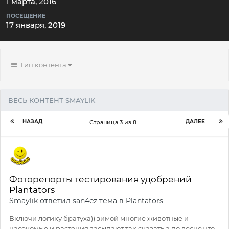
1 марта, 2016
ПОСЕЩЕНИЕ
17 января, 2019
Тип контента
ВЕСЬ КОНТЕНТ SMAYLIK
НАЗАД
ДАЛЕЕ
Страница 3 из 8
Фоторепорты тестирования удобрений
Plantators
Smaylik
ответил
san4ez
тема в
Plantators
Включи логику братуха)) зимой многие животные и
насекомые и растения засыпают так сказать а по весне что