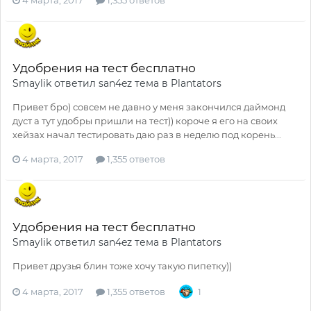
Удобрения на тест бесплатно
Smaylik
ответил
san4ez
тема в
Plantators
Привет бро) совсем не давно у меня закончился даймонд
дуст а тут удобры пришли на тест)) короче я его на своих
хейзах начал тестировать даю раз в неделю под корень...
4 марта, 2017
1,355 ответов
Удобрения на тест бесплатно
Smaylik
ответил
san4ez
тема в
Plantators
Привет друзья блин тоже хочу такую пипетку))
4 марта, 2017
1,355 ответов
1