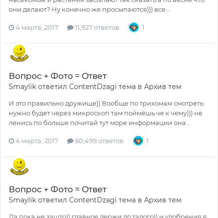
они делают? Ну конечно же просыпаются))) все...
4 марта, 2017
11,927 ответов
1
Вопрос + Фото = Ответ
Smaylik
ответил
ContentDzagi
тема в
Архив тем
И это правильно дружище)) Вообще по трихомам смотреть
нужно будет через микроскоп там поймёшь че к чему))) не
ленись по больше почитай тут море информации она...
4 марта, 2017
80,499 ответов
1
Вопрос + Фото = Ответ
Smaylik
ответил
ContentDzagi
тема в
Архив тем
Да пока не зашто)) главное держи до талого)) и удобрения я