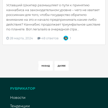
Уставший Шкипер размышляет о пути к принятию
каннабиса на законодательном уровне – чего не хватает
россиянам для того, чтобы государство обратило
внимание на это и начало предпринимать какие-либо
действия? Каннабис продолжает триумфальное шествие
по планете. Вот легалайз в очередной стра...
28 марта, 2024
48 ответов
1
НАЗАД
ДАЛЕЕ
РУБРИКАТОР
Новости
Тенденции