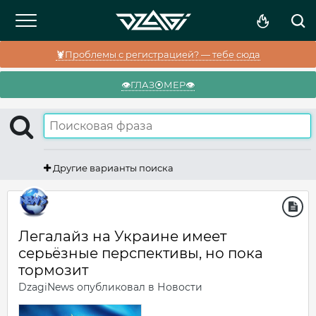
🦞Проблемы с регистрацией? — тебе сюда
👁️ГЛАЗ⦿МЕР👁️
Другие варианты поиска
Легалайз на Украине имеет
серьёзные перспективы, но пока
тормозит
DzagiNews
опубликовал в
Новости