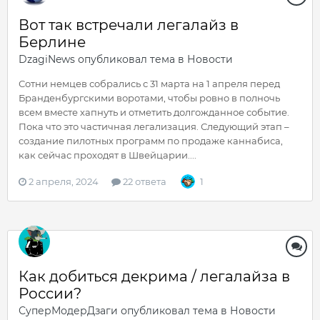
Вот так встречали легалайз в
Берлине
DzagiNews
опубликовал тема в
Новости
Сотни немцев собрались с 31 марта на 1 апреля перед
Бранденбургскими воротами, чтобы ровно в полночь
всем вместе хапнуть и отметить долгожданное событие.
Пока что это частичная легализация. Следующий этап –
создание пилотных программ по продаже каннабиса,
как сейчас проходят в Швейцарии....
2 апреля, 2024
22 ответа
1
Как добиться декрима / легалайза в
России?
СуперМодерДзаги
опубликовал тема в
Новости