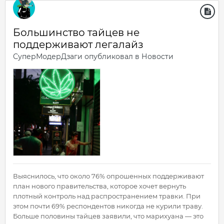
Большинство тайцев не
поддерживают легалайз
СуперМодерДзаги
опубликовал в
Новости
Выяснилось, что около 76% опрошенных поддерживают
план нового правительства, которое хочет вернуть
плотный контроль над распространением травки. При
этом почти 69% респондентов никогда не курили траву.
Больше половины тайцев заявили, что марихуана — это