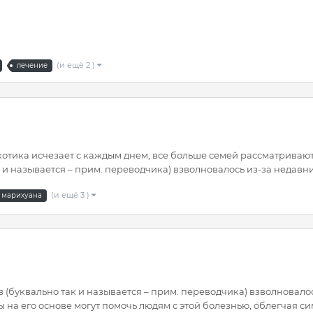
(и ещё 2 )
лечение
ркотика исчезает с каждым днем, все больше семей рассматрива
к и называется – прим. переводчика) взволновалось из-за недавн
(и ещё 3 )
 марихуана
 (буквально так и называется – прим. переводчика) взволновало
 на его основе могут помочь людям с этой болезнью, облегчая с