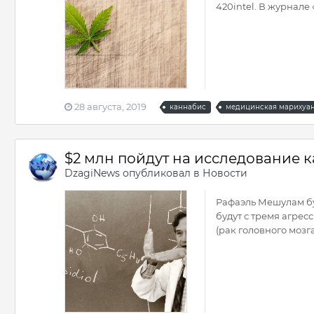
420intel. В журнале 
28 августа, 2019
каннабис
медицинская марихуа
$2 млн пойдут на исследование к
DzagiNews
опубликовал в
Новости
Рафаэль Мешулам бу
будут с тремя агре
(рак головного мозга)