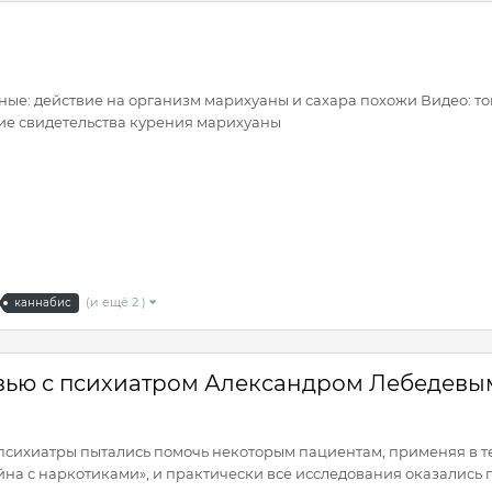
ные: действие на организм марихуаны и сахара похожи Видео: то
е свидетельства курения марихуаны
(и ещё 2 )
каннабис
вью с психиатром Александром Лебедевы
 психиатры пытались помочь некоторым пациентам, применяя в 
на с наркотиками», и практически все исследования оказались п