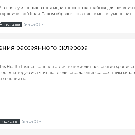
 в пользу использования медицинского каннабиса для лечения 
ия хронической боли. Таким образом, она также может уменьшить 
(и ещё 3 )
медицина
ения рассеянного склероза
is Health Insider, конопля отлично подходит для снятия хронич
боль, которую испытывают люди, страдающие рассеянным склер
 лечения не...
(и ещё 3 )
медицина