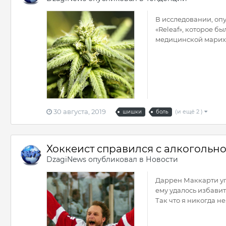
В исследовании, оп
«Releaf», которое б
медицинской мариху
30 августа, 2019
(и ещё 2 )
шишки
боль
Хоккеист справился с алкогольн
DzagiNews
опубликовал в
Новости
Даррен Маккарти уп
ему удалось избавит
Так что я никогда не.