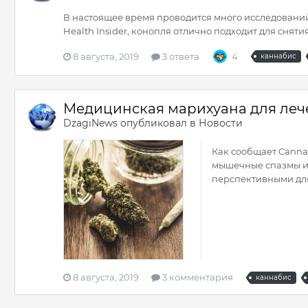
В настоящее время проводится много исследований
Health Insider, конопля отлично подходит для снят
8 августа, 2019
3 ответа
4
каннабис
Медицинская марихуана для леч
DzagiNews
опубликовал в
Новости
Как сообщает Cannab
мышечные спазмы и 
перспективными для
8 августа, 2019
3 комментария
каннабис