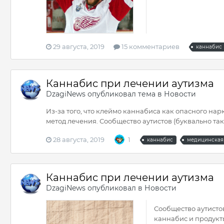
29 августа, 2019
15 комментариев
каннабис
Каннабис при лечении аутизма
DzagiNews
опубликовал тема в
Новости
Из-за того, что клеймо каннабиса как опасного на
метод лечения. Сообщество аутистов (буквально та
28 августа, 2019
1
каннабис
медицинская
Каннабис при лечении аутизма
DzagiNews
опубликовал в
Новости
Сообщество аутистов
каннабис и продукты