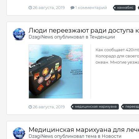
26 августа, 2019
1 комментарий
каннабис
Люди переезжают ради доступа 
DzagiNews
опубликовал в
Тенденции
Как сообщает 420in
Колорадо для своего
океан. Многие уезжаю
26 августа, 2019
медицинская марихуана
переезд
Медицинская марихуана для леч
DzagiNews
опубликовал тема в
Новости