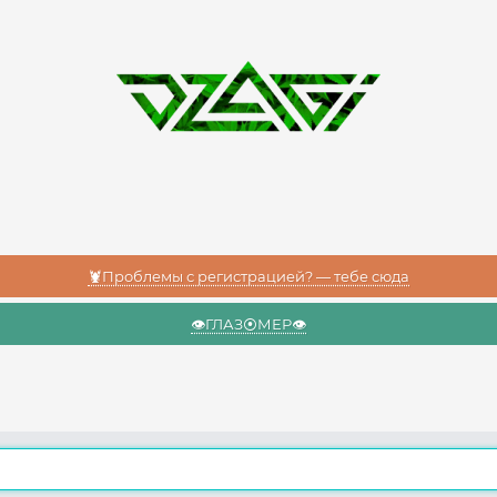
🦞Проблемы с регистрацией? — тебе сюда
👁️ГЛАЗ⦿МЕР👁️