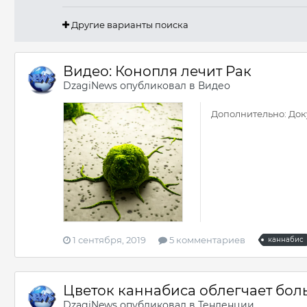
Другие варианты поиска
Видео: Конопля лечит Рак
DzagiNews
опубликовал в
Видео
Дополнительно: Доку
1 сентября, 2019
5 комментариев
каннабис
Цветок каннабиса облегчает бол
DzagiNews
опубликовал в
Тенденции