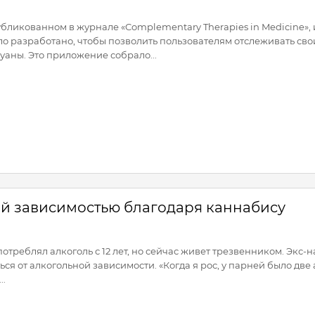
убликованном в журнале «Complementary Therapies in Medicine»
ыло разработано, чтобы позволить пользователям отслеживать св
аны. Это приложение собрало...
ой зависимостью благодаря каннабису
отреблял алкоголь с 12 лет, но сейчас живет трезвенником. Экс
ься от алкогольной зависимости. «Когда я рос, у парней было две 
..