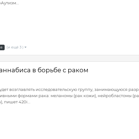
«Аутизм...
(и ещё 3 )
на
аннабиса в борьбе с раком
дет возглавлять исследовательскую группу, занимающуюся разра
ссивными формами рака: меланомы (рак кожи), нейробластомы (ра
, пишет 420i...