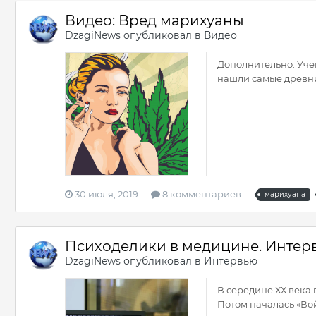
Видео: Вред марихуаны
DzagiNews
опубликовал в
Видео
Дополнительно: Уче
нашли самые древни
30 июля, 2019
8 комментариев
марихуана
Психоделики в медицине. Интер
DzagiNews
опубликовал в
Интервью
В середине ХХ века
Потом началась «Вой