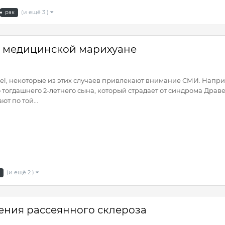
(и ещё 3 )
рак
к медицинской марихуане
tel, некоторые из этих случаев привлекают внимание СМИ. Напри
 тогдашнего 2-летнего сына, который страдает от синдрома Драв
т по той...
(и ещё 2 )
ения рассеянного склероза