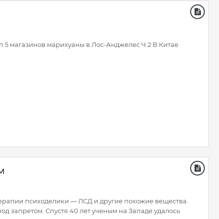
п 5 магазинов марихуаны в Лос-Анджелес Ч.2 В Китае
м
терапии психоделики — ЛСД и другие похожие вещества.
од запретом. Спустя 40 лет ученым на Западе удалось