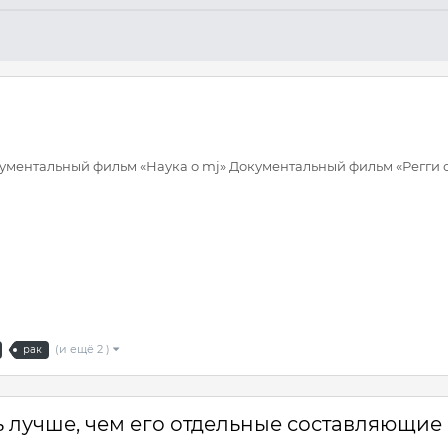
ментальный фильм «Наука о mj» Документальный фильм «Регги с с
(и ещё 2 )
рак
ь лучше, чем его отдельные составляющие