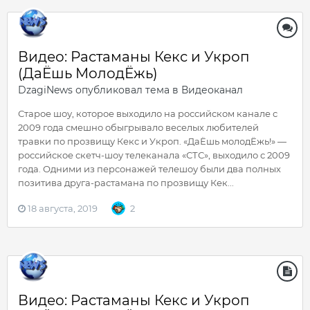
Видео: Растаманы Кекс и Укроп
(ДаЁшь МолодЁжь)
DzagiNews
опубликовал тема в
Видеоканал
Старое шоу, которое выходило на российском канале с
2009 года смешно обыгрывало веселых любителей
травки по прозвищу Кекс и Укроп. «ДаЁшь молодЁжь!» —
российское скетч-шоу телеканала «СТС», выходило с 2009
года. Одними из персонажей телешоу были два полных
позитива друга-растамана по прозвищу Кек...
18 августа, 2019
2
Видео: Растаманы Кекс и Укроп