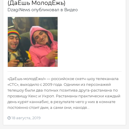
(ДаЁшь МолодЁжь)
DzagiNews
опубликовал в
Видео
«ДаЁшь молодЁжь!» — российское скетч-шоу телеканала
«СТС», выходило с 2009 года. Одними из персонажей
телешоу были два полных позитива друга-растамана по
прозвищу Кекс и Укроп. Растаманы практически каждый
день курят каннабис, в результате чего у них в комнате
постоянно стоит дым, а сами они, находя...
18 августа, 2019