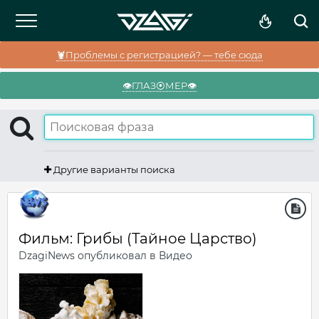
🦞Проблемы с регистрацией? — тебе сюда
👁️ГЛАЗ⦿МЕР👁️
Другие варианты поиска
Фильм: Грибы (Тайное Царство)
DzagiNews
опубликовал в
Видео