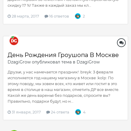
скидку 17 %! Также в каждый заказ мы кл...
28 марта, 2017
16 ответов
2
День Рождения Гроушопа В Москве
DzagiGrow
опубликовал тема в
DzagiGrow
Друзья, у нас намечается праздник! :breyk: 3 февраля
исполняется год нашему магазину в Москве :kolp: По
этому поводу, мы зовем всех, кто живет или гостит в это
время в столице в наш магазин, отметить ДР все вместе.
Какой же день варенья без подарков, спросите вы?
Правильно, подарки будут, но н...
31 января, 2017
24 ответа
4