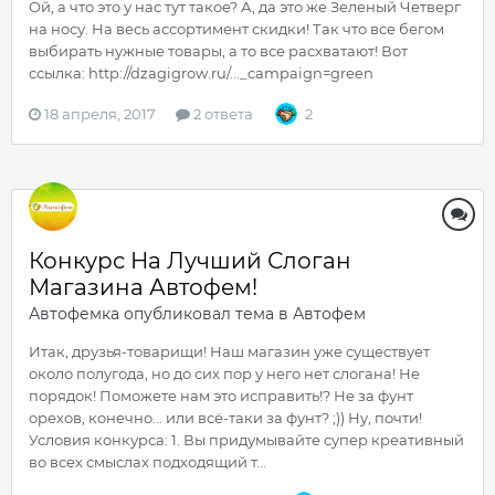
Ой, а что это у нас тут такое? А, да это же Зеленый Четверг
на носу. На весь ассортимент скидки! Так что все бегом
выбирать нужные товары, а то все расхватают! Вот
ссылка: http://dzagigrow.ru/..._campaign=green
18 апреля, 2017
2 ответа
2
Конкурс На Лучший Слоган
Магазина Автофем!
Автофемка
опубликовал тема в
Автофем
Итак, друзья-товарищи! Наш магазин уже существует
около полугода, но до сих пор у него нет слогана! Не
порядок! Поможете нам это исправить!? Не за фунт
орехов, конечно... или всё-таки за фунт? ;)) Ну, почти!
Условия конкурса: 1. Вы придумывайте супер креативный
во всех смыслах подходящий т...