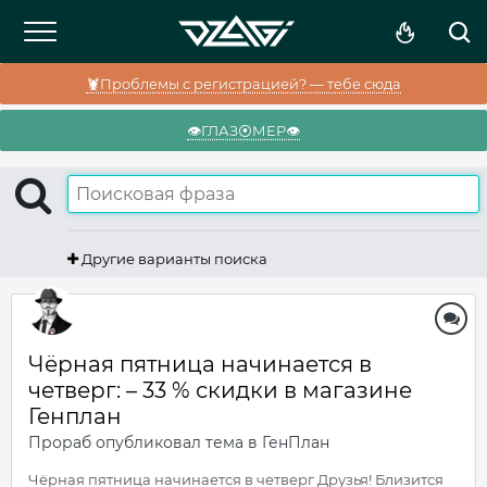
🦞Проблемы с регистрацией? — тебе сюда
👁️ГЛАЗ⦿МЕР👁️
Другие варианты поиска
Чёрная пятница начинается в
четверг: – 33 % скидки в магазине
Генплан
Прораб
опубликовал тема в
ГенПлан
Чёрная пятница начинается в четверг Друзья! Близится