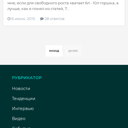
мне, если для свободного роста хватает 6л - 10л горшка, а
лучше, как я понял из статей, 7...
6 июня, 2015
28 ответов
НАЗАД
ДАЛЕЕ
РУБРИКАТОР
Новости
Тенденции
Интервью
Видео