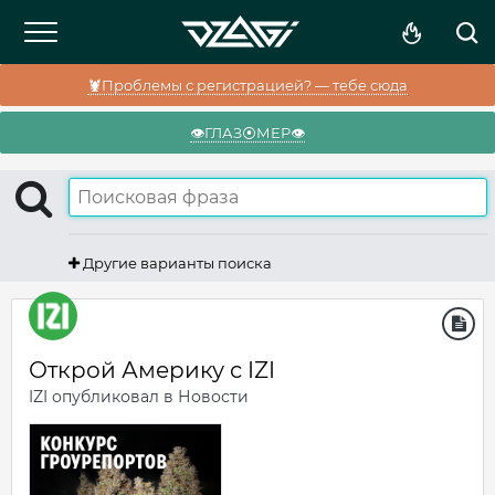
🦞Проблемы с регистрацией? — тебе сюда
👁️ГЛАЗ⦿МЕР👁️
Другие варианты поиска
Открой Америку с IZI
IZI
опубликовал в
Новости