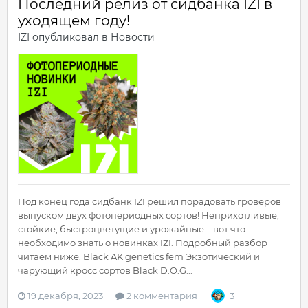
Последний релиз от сидбанка IZI в
уходящем году!
IZI
опубликовал в
Новости
Под конец года сидбанк IZI решил порадовать гроверов
выпуском двух фотопериодных сортов! Неприхотливые,
стойкие, быстроцветущие и урожайные – вот что
необходимо знать о новинках IZI. Подробный разбор
читаем ниже. Black AK genetics fem Экзотический и
чарующий кросс сортов Black D.O.G...
19 декабря, 2023
2 комментария
3