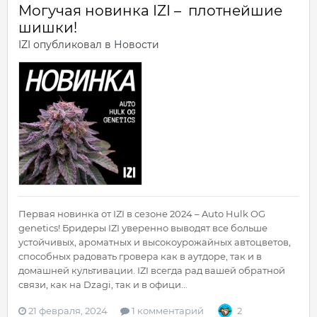
Могучая новинка IZI – плотнейшие
шишки!
IZI
опубликовал в
Новости
Первая новинка от IZI в сезоне 2024 – Auto Hulk OG
genetics! Бридеры IZI уверенно выводят все больше
устойчивых, ароматных и высокоурожайных автоцветов,
способных радовать гровера как в аутдоре, так и в
домашней культивации. IZI всегда рад вашей обратной
связи, как на Dzagi, так и в офици...
21 февраля, 2024
1 комментарий
2