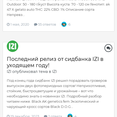
Outdoor: 50 - 180 г/куст Высота куста: 70 - 120 см Генотип: ak
47 X gelato auto THC: 22% CBD: 1% Oпиcaниe copтa
Непревз...
1 мая, 2020
55 ответов
6
Последний релиз от сидбанка IZI в
уходящем году!
IZI
опубликовал тема в
IZI
Под конец года сидбанк IZI решил порадовать гроверов
выпуском двух фотопериодных сортов! Неприхотливые,
стойкие, быстроцветущие и урожайные – вот что
необходимо знать о новинках IZI. Подробный разбор
читаем ниже. Black AK genetics fem Экзотический и
чарующий кросс сортов Black D.O.G...
19 декабря, 2023
2 ответа
4