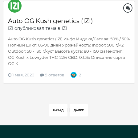
Auto OG Kush genetics (IZI)
IZI
опубликовал тема в
IZI
Auto OG Kush genetics (IZI) Инфо Индика/Сатива: 50% / 50%
Полный цикл: 85-90 дней Урожайность: Indoor: 500 г/м2
Outdoor: 50 - 130 г/куст Высота куста: 80 - 150 см Генотип:
OG Kush x Lowryder THC: 22% CBD: 0.15% Oпиcaниe copтa
OG K...
1 мая, 2020
9 ответов
2
НАЗАД
ДАЛЕЕ