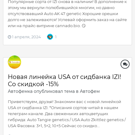
Популярные сорта от IZI снова в наличии! В дополнение к
этому мы вернули полюбившийся многим, но давно
отсутствовавший Auto AK 47 genetic Хорошие орешки
долго не залеживаются! Успевай оформить заказ на сайте
или на прайс-витрине cannado.bio. 😏
1 апреля, 2024
1
Новая линейка USA от сидбанка IZI!
Со скидкой -15%
Автофемка
опубликовал тема в
Автофем
Приветствуем, друзья! Знакомим вас с новой линейкой
USA от сидбанка IZI. *Описания сортов читай в нашем
телеграм-канале. Два свеженьких автоцветущих
гибрида: Auto Tangie genetics / USA Auto Zkittlez genetics /
USA Фасовка: 3+1, 5+2, 10+5 Сейчас со скидко...