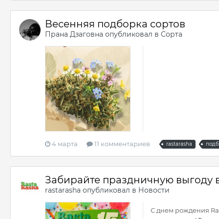
Весенняя подборка сортов
Прана Дзаговна
опубликовал в
Сорта
4 марта
11 комментариев
rastarasha
подб
Забирайте праздничную выгоду в
rastarasha
опубликовал в
Новости
С днем рождения Ras