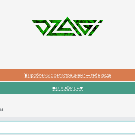
🦞Проблемы с регистрацией? — тебе сюда
👁️ГЛАЗ⦿МЕР👁️
и.