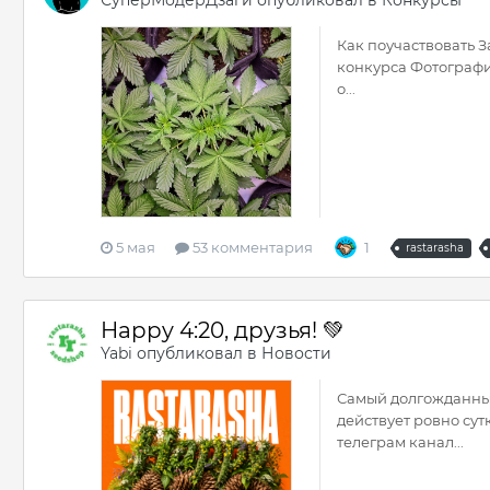
СуперМодерДзаги
опубликовал в
Конкурсы
Как поучаствовать 
конкурса Фотографии
о...
5 мая
53 комментария
1
rastarasha
Happy 4:20, друзья! 💚
Yabi
опубликовал в
Новости
Самый долгожданный 
действует ровно сут
телеграм канал...