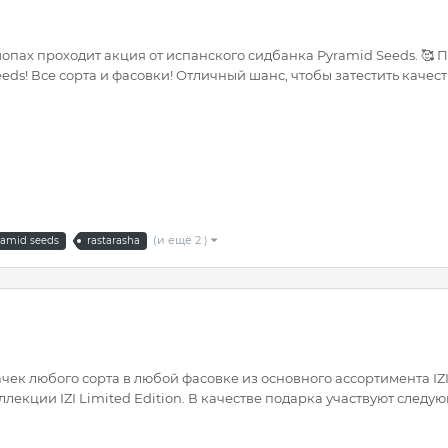
шопах проходит акция от испанского сидбанка Pyramid Seeds. 🥰 
eds! Все сорта и фасовки! Отличный шанс, чтобы затестить качес
(и ещё 2 )
ramid seeds
rastarasha
чек любого сорта в любой фасовке из основного ассортимента IZI
лекции IZI Limited Edition. В качестве подарка участвуют след