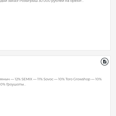
дый заказ! Розыгрыш 30.000 рублей на орехи!...
яныч — 12% SEMIX — 11% Sovoc — 10% Toro Growshop — 10%
0% Гроушопы...