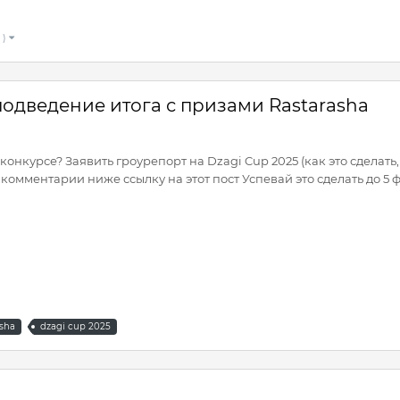
 )
 подведение итога с призами Rastarasha
конкурсе? Заявить гроурепорт на Dzagi Cup 2025 (как это сделать,
комментарии ниже ссылку на этот пост Успевай это сделать до 5 ф
asha
dzagi cup 2025