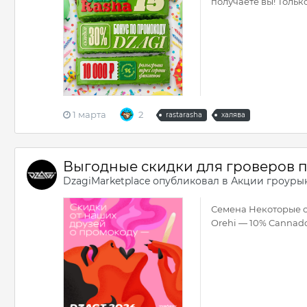
получаете вы! Тольк
1 марта
2
rastarasha
халява
Выгодные скидки для гроверов 
DzagiMarketplace
опубликовал в
Акции гроуры
Семена Некоторые си
Orehi — 10% Cannado