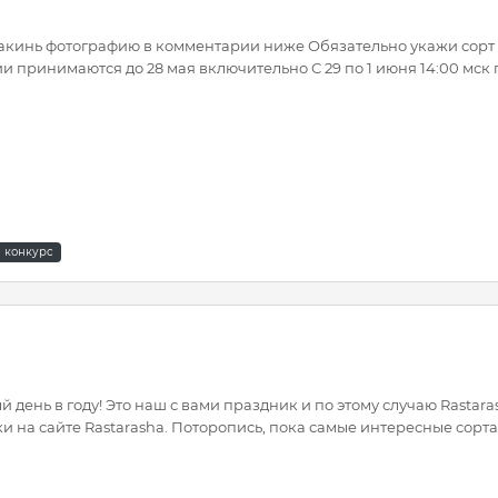
Закинь фотографию в комментарии ниже Обязательно укажи сорт
 принимаются до 28 мая включительно С 29 по 1 июня 14:00 мск 
конкурс
день в году! Это наш с вами праздник и по этому случаю Rastar
ки на сайте Rastarasha. Поторопись, пока самые интересные сор