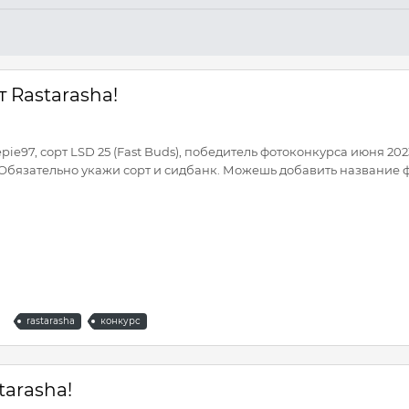
 Rastarasha!
ie97, сорт LSD 25 (Fast Buds), победитель фотоконкурса июня 20
бязательно укажи сорт и сидбанк. Можешь добавить название ф
rastarasha
конкурс
tarasha!