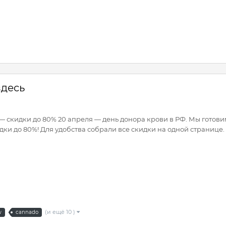
здесь
— скидки до 80% 20 апреля — день донора крови в РФ. Мы готов
и до 80%! Для удобства собрали все скидки на одной странице. Н
(и ещё 10 )
w
cannado