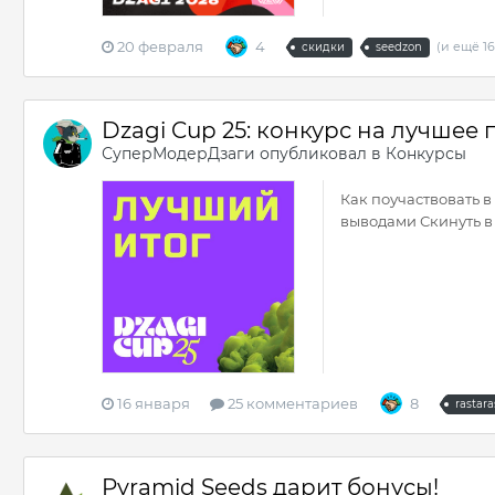
20 февраля
4
(и ещё 16
скидки
seedzon
Dzagi Cup 25: конкурс на лучшее
СуперМодерДзаги
опубликовал в
Конкурсы
Как поучаствовать в 
выводами Скинуть в 
16 января
25 комментариев
8
rastar
Pyramid Seeds дарит бонусы!