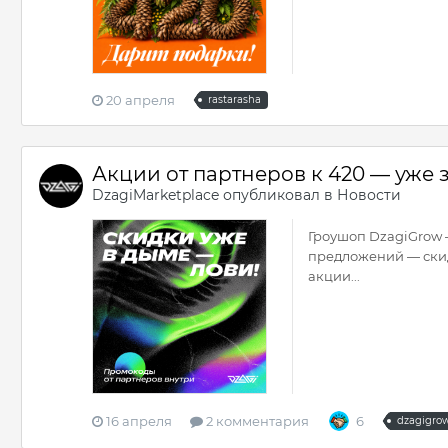
20 апреля
rastarasha
Акции от партнеров к 420 — уже 
DzagiMarketplace
опубликовал в
Новости
Гроушоп DzagiGrow 
предложений — скидк
акции...
16 апреля
2 комментария
6
dzagigro