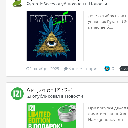
PyramidSeeds
опубликовал в
Новости
До 15 октября в сид
упаковок Pyramid Se
качестве бо...
1 октября, 2025
4 комментария
3
py
Акция от IZI: 2+1
IZI
опубликовал в
Новости
При покупке двух па
лимитированной кол
Haze genetics fem...