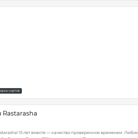
орка сортов
 Rastarasha
tarasha! 15 лет вместе — качество проверенное временем. Любим