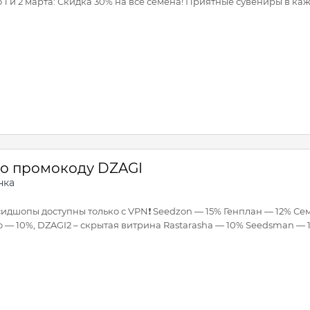
о 1 и 2 марта: Скидка 30% на все семена! Приятные сувениры в каж
по промокоду DZAGI
нка
дшопы доступны только с VPN❗️ Seedzon — 15% Генплан — 12% Сем
 — 10%, DZAGI2 – скрытая витрина Rastarasha — 10% Seedsman — 1