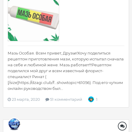
Мазь Особая. Всем привет, Друзья!Хочу поделиться
рецептом приготовления мази, которую испытал сначала
на себе и любимой жене. Мазь работает!!!Рецептом
поделился мой друг и всем известный флорист-
специалист Ринат (
[/size]https://dzagi.club/f...showtopic=61056). Под его чутким
онлайн руководством был...
23 марта, 2020
51 комментарий
1