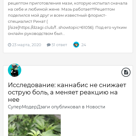
рецептом приготовления мази, которую испытал сначала
на себе и любимой жене. Мазь работает!!!Рецептом
поделился мой друг и всем известный флорист-
специалист Ринат (
[/size]https://dzagi.club/f...showtopic=61056). Под его чутким
онлайн руководством был...
23 марта, 2020
51 ответ
24
Исследование: каннабис не снижает
острую боль, а меняет реакцию на
нее
СуперМодерДзаги
опубликовал в
Новости