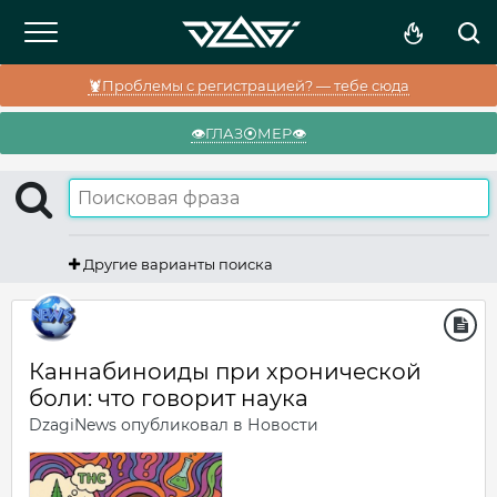
🦞Проблемы с регистрацией? — тебе сюда
👁️ГЛАЗ⦿МЕР👁️
Другие варианты поиска
Каннабиноиды при хронической
боли: что говорит наука
DzagiNews
опубликовал в
Новости