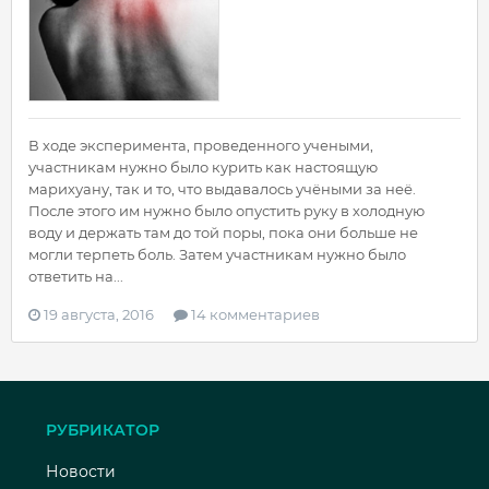
В ходе эксперимента, проведенного учеными,
участникам нужно было курить как настоящую
марихуану, так и то, что выдавалось учёными за неё.
После этого им нужно было опустить руку в холодную
воду и держать там до той поры, пока они больше не
могли терпеть боль. Затем участникам нужно было
ответить на...
19 августа, 2016
14 комментариев
РУБРИКАТОР
Новости