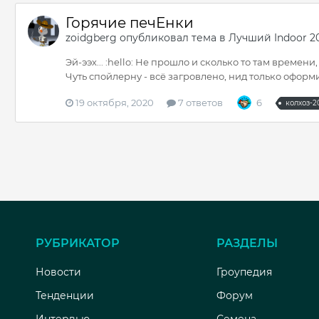
Горячие печЕнки
zoidgberg
опубликовал тема в
Лучший Indoor 2
Эй-ээх... :hello: Не прошло и сколько то там времени
Чуть спойлерну - всё загровлено, нид только оформит
19 октября, 2020
7 ответов
6
колхоз-2
РУБРИКАТОР
РАЗДЕЛЫ
Новости
Гроупедия
Тенденции
Форум
Интервью
Семена