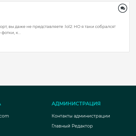
орт, вы даже не представляете :lol2: НО я таки собрался!
фотки, к...
А
АДМИНИСТРАЦИЯ
.com
Контакты администрации
Главный Редактор