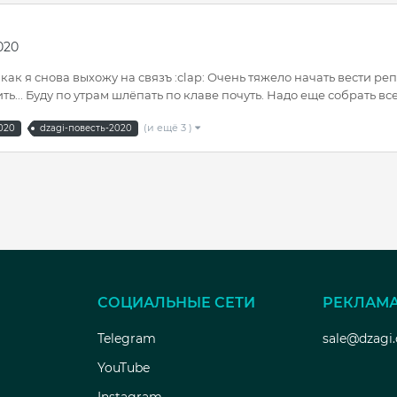
020
, как я снова выхожу на связъ :clap: Очень тяжело начать вести реп
ь... Буду по утрам шлёпать по клаве почуть. Надо еще собрать все 
(и ещё 3 )
020
dzagi-повесть-2020
СОЦИАЛЬНЫЕ СЕТИ
РЕКЛАМ
Telegram
sale@dzagi
YouTube
Instagram