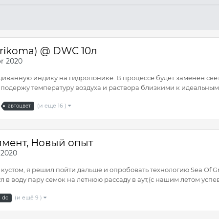
(Trikoma) @ DWC 10л
r 2020
диванную индику на гидропонике. В процессе будет заменен свет
подержу температуру воздуха и раствора близкими к идеальным.
(и ещё 16 )
автоцвет
римент, Новый опыт
 2020
устом, я решил пойти дальше и опробовать технологию Sea Of G
 в воду пару семок на летнюю рассаду в аут,(с нашим летом успев
(и ещё 9 )
dc