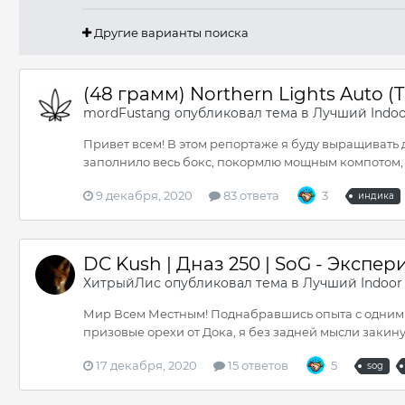
Другие варианты поиска
(48 грамм) Northern Lights Auto 
mordFustang
опубликовал тема в
Лучший Indoo
Привет всем! В этом репортаже я буду выращивать 
заполнило весь бокс, покормлю мощным компотом, 
9 декабря, 2020
83 ответа
3
индика
DC Kush | Дназ 250 | SoG - Экспе
ХитрыйЛис
опубликовал тема в
Лучший Indoor
Мир Всем Местным! Поднабравшись опыта с одним к
призовые орехи от Дока, я без задней мысли закинул
17 декабря, 2020
15 ответов
5
sog