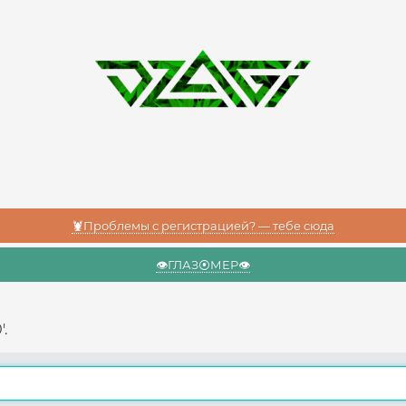
🦞Проблемы с регистрацией? — тебе сюда
👁️ГЛАЗ⦿МЕР👁️
.