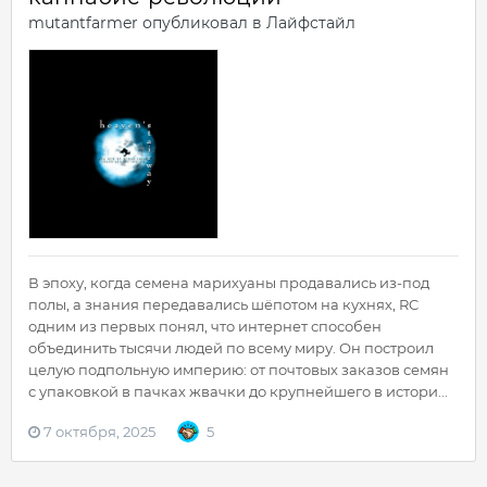
mutantfarmer
опубликовал в
Лайфстайл
В эпоху, когда семена марихуаны продавались из-под
полы, а знания передавались шёпотом на кухнях, RC
одним из первых понял, что интернет способен
объединить тысячи людей по всему миру. Он построил
целую подпольную империю: от почтовых заказов семян
с упаковкой в пачках жвачки до крупнейшего в истори...
7 октября, 2025
5