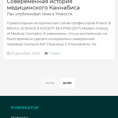
Совеременная история
медицинского Каннабиса
Лао
опубликовал тема в
Новости
Превосходная историческая статья профессоров Pisanti &
Bifulco, SCIENCE & SOCIETY 38 3 P195 (2017) Modern History
of Medical Cannabis. Я извиняюсь, что на английском, не
было времени сделать нотариально заверенный
перевод! Селласи Ай! Страница 2 Установлено, Ка...
25 декабря, 2022
1 ответ
НАЗАД
ДАЛЕЕ
РУБРИКАТОР
Новости