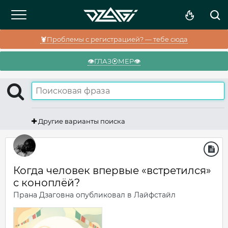
🦞Проблемы с регистрацией? — тебе сюда
👁️ГЛАЗ⦿МЕР👁️
Другие варианты поиска
Когда человек впервые «встретился»
с коноплёй?
Прана Дзаговна
опубликовал в
Лайфстайл