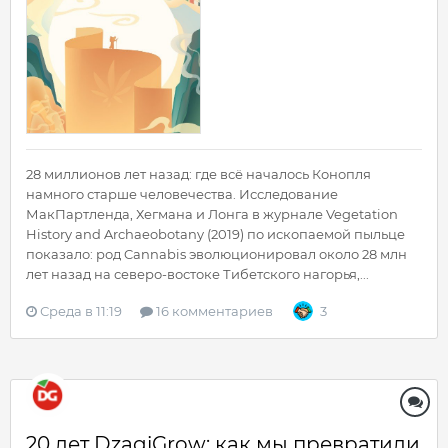
28 миллионов лет назад: где всё началось Конопля
намного старше человечества. Исследование
МакПартленда, Хегмана и Лонга в журнале Vegetation
History and Archaeobotany (2019) по ископаемой пыльце
показало: род Cannabis эволюционировал около 28 млн
лет назад на северо-востоке Тибетского нагорья,...
Среда в 11:19
16 комментариев
3
20 лет DzagiGrow: как мы превратили