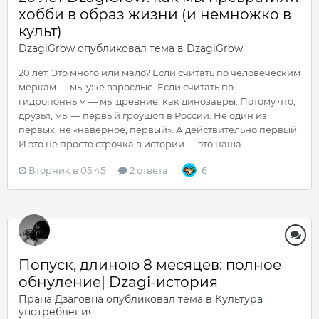
хобби в образ жизни (и немножко в
культ)
DzagiGrow
опубликовал тема в
DzagiGrow
20 лет. Это много или мало? Если считать по человеческим
меркам — мы уже взрослые. Если считать по
гидропонным — мы древние, как динозавры. Потому что,
друзья, мы — первый гроушоп в России. Не один из
первых, не «наверное, первый». А действительно первый.
И это не просто строчка в истории — это наша...
Вторник в 05:45
2 ответа
6
Попуск, длиною 8 месяцев: полное
обнуление| Dzagi-история
Прана Дзаговна
опубликовал тема в
Культура
употребления