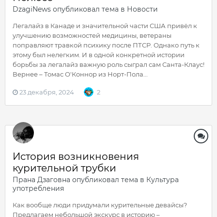
DzagiNews
опубликовал тема в
Новости
Легалайз в Канаде и значительной части США привёл к
улучшению возможностей медицины, ветераны
поправляют травкой психику после ПТСР. Однако путь к
этому был нелегким. И в одной конкретной истории
борьбы за легалайз важную роль сыграл сам Санта-Клаус!
Вернее – Томас О'Коннор из Норт-Пола...
23 декабря, 2024
2
История возникновения
курительной трубки
Прана Дзаговна
опубликовал тема в
Культура
употребления
Как вообще люди придумали курительные девайсы?
Предлагаем небольшой экскурс в историю –