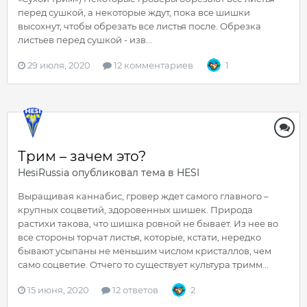
перед сушкой, а некоторые ждут, пока все шишки
высохнут, чтобы обрезать все листья после. Обрезка
листьев перед сушкой - изв...
29 июля, 2020
12 комментариев
1
Трим – зачем это?
HesiRussia
опубликовал тема в
HESI
Выращивая каннабис, гровер ждет самого главного –
крупных соцветий, здоровенных шишек. Природа
растихи такова, что шишка ровной не бывает. Из нее во
все стороны торчат листья, которые, кстати, нередко
бывают усыпаны не меньшим числом кристаллов, чем
само соцветие. Отчего то существует культура тримм...
15 июня, 2020
12 ответов
2