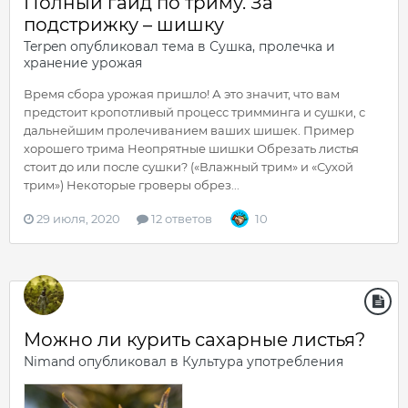
Полный гайд по триму. За
подстрижку – шишку
Terpen
опубликовал тема в
Сушка, пролечка и
хранение урожая
Время сбора урожая пришло! А это значит, что вам
предстоит кропотливый процесс тримминга и сушки, с
дальнейшим пролечиванием ваших шишек. Пример
хорошего трима Неопрятные шишки Обрезать листья
стоит до или после сушки? («Влажный трим» и «Сухой
трим») Некоторые гроверы обрез...
29 июля, 2020
12 ответов
10
Можно ли курить сахарные листья?
Nimand
опубликовал в
Культура употребления