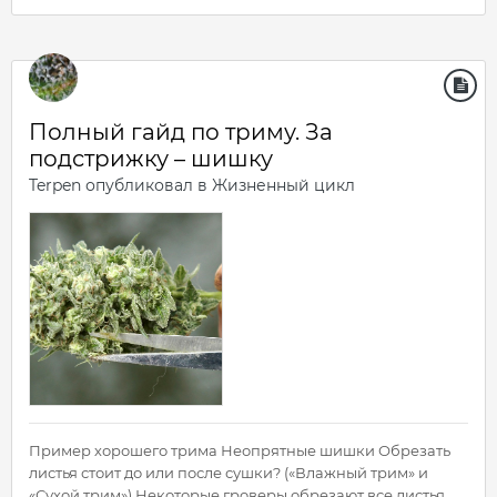
Полный гайд по триму. За
подстрижку – шишку
Terpen
опубликовал в
Жизненный цикл
Пример хорошего трима Неопрятные шишки Обрезать
листья стоит до или после сушки? («Влажный трим» и
«Сухой трим») Некоторые гроверы обрезают все листья