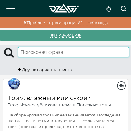
🦞Проблемы с регистрацией? — тебе сюда
👁️ГЛАЗ⦿МЕР👁️
Другие варианты поиска
Трим: влажный или сухой?
DzagiNews
опубликовал тема в
Полезные темы
На сборе урожая гровинг не заканчивается. Последним
шагом — если не считать курения — всё же считается
трим (стрижка) и пролечка, ведь именно эти два