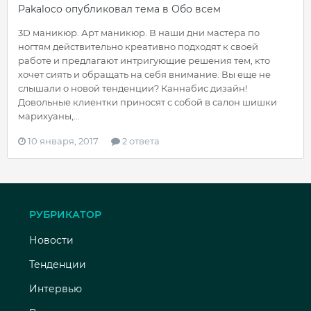
Pakaloco
опубликовал тема в
Обо всем
3D маникюр. Арт маникюр. В наши дни мастера по
ногтям действительно креативно подходят к своей
работе и предлагают интригующие решения тем, кто
хочет сиять и обращать на себя внимание. Вы еще не
слышали о новой тенденции? Каннабис дизайн!
Довольные клиентки приносят с собой в салон шишки
марихуаны,...
10 января, 2017
2 ответа
РУБРИКАТОР
Новости
Тенденции
Интервью