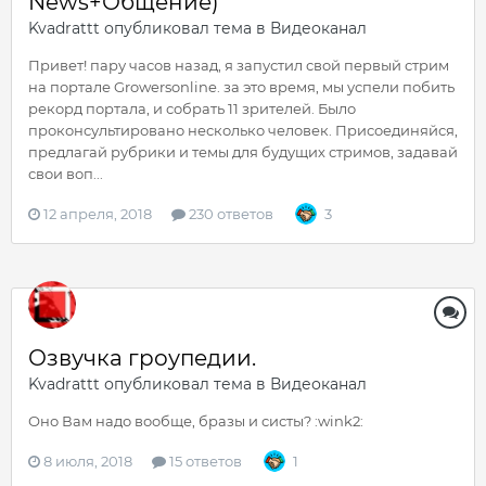
News+Общение)
Kvadrattt
опубликовал тема в
Видеоканал
Привет! пару часов назад, я запустил свой первый стрим
на портале Growersonline. за это время, мы успели побить
рекорд портала, и собрать 11 зрителей. Было
проконсультировано несколько человек. Присоединяйся,
предлагай рубрики и темы для будущих стримов, задавай
свои воп...
12 апреля, 2018
230 ответов
3
Озвучка гроупедии.
Kvadrattt
опубликовал тема в
Видеоканал
Оно Вам надо вообще, бразы и систы? :wink2:
8 июля, 2018
15 ответов
1