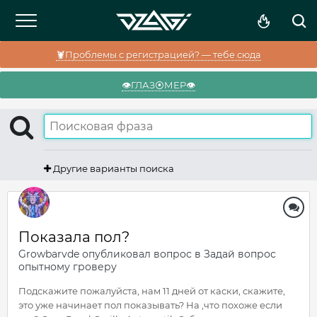
🦞Проблемы с регистрацией? — тебе сюда
👁️ГЛАЗ⦿МЕР👁️
Другие варианты поиска
Показала пол?
Growbarvde
опубликовал вопрос в
Задай вопрос
опытному гроверу
Подскажите пожалуйста, нам 11 дней от каски, скажите,
это уже начинает пол показывать? На ,что похоже если