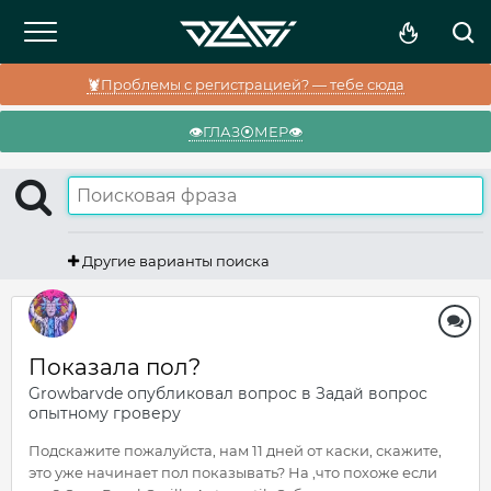
🦞Проблемы с регистрацией? — тебе сюда
👁️ГЛАЗ⦿МЕР👁️
Другие варианты поиска
Показала пол?
Growbarvde
опубликовал вопрос в
Задай вопрос
опытному гроверу
Подскажите пожалуйста, нам 11 дней от каски, скажите,
это уже начинает пол показывать? На ,что похоже если