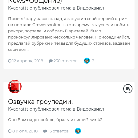
News+Общение)
Kvadrattt
опубликовал тема в
Видеоканал
Привет! пару часов назад, я запустил свой первый стрим
на портале Growersonline. за это время, мы успели побить
рекорд портала, и собрать 11 зрителей. Было
проконсультировано несколько человек. Присоединяйся,
предлагай рубрики и темы для будущих стримов, задавай
свои воп...
12 апреля, 2018
230 ответов
3
Озвучка гроупедии.
Kvadrattt
опубликовал тема в
Видеоканал
Оно Вам надо вообще, бразы и систы? :wink2:
8 июля, 2018
15 ответов
1