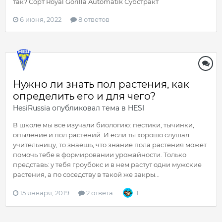
так? Сорт Royal Gorilla Automatik Субстракт
6 июня, 2022
8 ответов
Нужно ли знать пол растения, как
определить его и для чего?
HesiRussia
опубликовал тема в
HESI
В школе мы все изучали биологию: пестики, тычинки,
опыление и пол растений. И если ты хорошо слушал
учительницу, то знаешь, что знание пола растения может
помочь тебе в формировании урожайности. Только
представь: у тебя гроубокс и в нем растут одни мужские
растения, а по соседству в такой же закры...
15 января, 2019
2 ответа
1