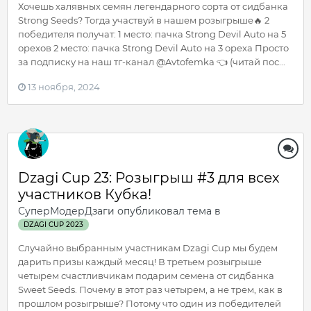
Хочешь халявных семян легендарного сорта от сидбанка
Strong Seeds? Тогда участвуй в нашем розыгрыше🔥 2
победителя получат: 1 место: пачка Strong Devil Auto на 5
орехов 2 место: пачка Strong Devil Auto на 3 ореха Просто
за подписку на наш тг-канал @Avtofemka 👈 (читай пос...
13 ноября, 2024
Dzagi Cup 23: Розыгрыш #3 для всех
участников Кубка!
СуперМодерДзаги
опубликовал тема в
DZAGI CUP 2023
Случайно выбранным участникам Dzagi Cup мы будем
дарить призы каждый месяц! В третьем розыгрыше
четырем счастливчикам подарим семена от сидбанка
Sweet Seeds. Почему в этот раз четырем, а не трем, как в
прошлом розыгрыше? Потому что один из победителей