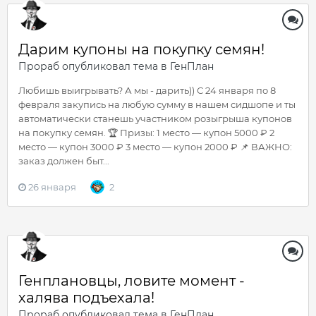
Дарим купоны на покупку семян!
Прораб
опубликовал тема в
ГенПлан
Любишь выигрывать? А мы - дарить)) С 24 января по 8
февраля закупись на любую сумму в нашем сидшопе и ты
автоматически станешь участником розыгрыша купонов
на покупку семян. 🏆 Призы: 1 место — купон 5000 ₽ 2
место — купон 3000 ₽ 3 место — купон 2000 ₽ 📌 ВАЖНО:
заказ должен быт...
26 января
2
Генплановцы, ловите момент -
халява подъехала!
Прораб
опубликовал тема в
ГенПлан