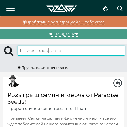
🦞Проблемы с регистрацией? — тебе сюда
👁️ГЛАЗ⦿МЕР👁️
Другие варианты поиска
Розыгрыш семян и мерча от Paradise
Seeds!
Прораб
опубликовал тема в
ГенПлан
Привееет! Семки на халяву и фирменный мерч – всё это
ждёт победителей нашего розыгрыша от Paradise Seeds🔥