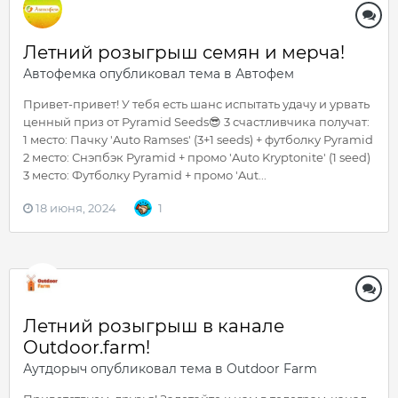
Летний розыгрыш семян и мерча!
Автофемка
опубликовал тема в
Автофем
Привет-привет! У тебя есть шанс испытать удачу и урвать
ценный приз от Pyramid Seeds😎 3 счастливчика получат:
1 место: Пачку 'Auto Ramses' (3+1 seeds) + футболку Pyramid
2 место: Снэпбэк Pyramid + промо 'Auto Kryptonite' (1 seed)
3 место: Футболку Pyramid + промо 'Aut...
18 июня, 2024
1
Летний розыгрыш в канале
Outdoor.farm!
Аутдорыч
опубликовал тема в
Outdoor Farm