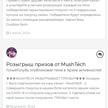
Приветствуем, друзья! Залетайте к нам в телеграм-канал
и участвуйте в летнем розыгрыше. Каждый из пяти
победителей гарантировано получит по 2 подарочных
купона на покупку семян. Победители будут определены
24 июня с помощью рандомайзера. Удачи! Ваш
Outdoor.farm
3 июня, 2024
Розыгрыш призов от MushTech
ГолыйГолубь
опубликовал тема в
Архив активностей
🍄🍄🍄MUSHTECH РАЗЫГРЫВАЕТ ПРИЗЫ!!!🍄🍄🍄 Условия:
1. Быть подписанным на наш канал - MushTech . 2.
Совершить покупку в нашем боте каталоге одним чеком
на 5.000+ ₽ и получить код участника. 3. Сделать отзыв на
свой заказ после получения. ПРИЗЫ 1 место...
26 апреля, 2024