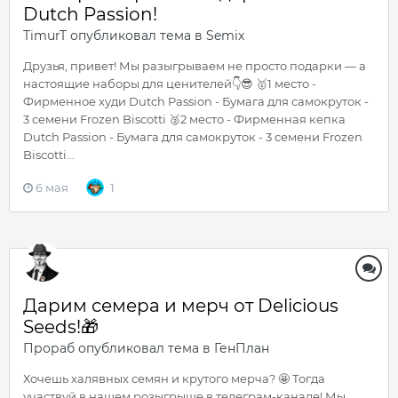
Dutch Passion!
TimurT
опубликовал тема в
Semix
Друзья, привет! Мы разыгрываем не просто подарки — а
настоящие наборы для ценителей👇😎 🥇1 место -
Фирменное худи Dutch Passion - Бумага для самокруток -
3 семени Frozen Biscotti 🥈2 место - Фирменная кепка
Dutch Passion - Бумага для самокруток - 3 семени Frozen
Biscotti...
6 мая
1
Дарим семера и мерч от Delicious
Seeds!🎁
Прораб
опубликовал тема в
ГенПлан
Хочешь халявных семян и крутого мерча? 🤩 Тогда
участвуй в нашем розыгрыше в телеграм-канале! Мы