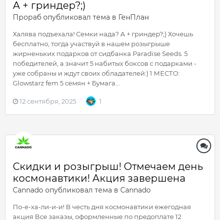
А + гриндер?;)
Прораб
опубликовал тема в
ГенПлан
Халява подъехала! Семки нада? А + гриндер?;) Хочешь
бесплатно, тогда участвуй в нашем розыгрыше
жирненьких подарков от сидбанка Paradise Seeds. 5
победителей, а значит 5 набитых боксов с подарками -
уже собраны и ждут своих обладателей:) 1 МЕСТО:
Glowstarz fem 5 семян + Бумага...
12 сентября, 2025
1
Скидки и розыгрыш! Отмечаем день
космонавтики! Акция завершена
Cannado
опубликовал тема в
Cannado
По-е-ха-ли-и-и! В честь дня космонавтики ежегодная
акция Все заказы, оформленные по предоплате 12