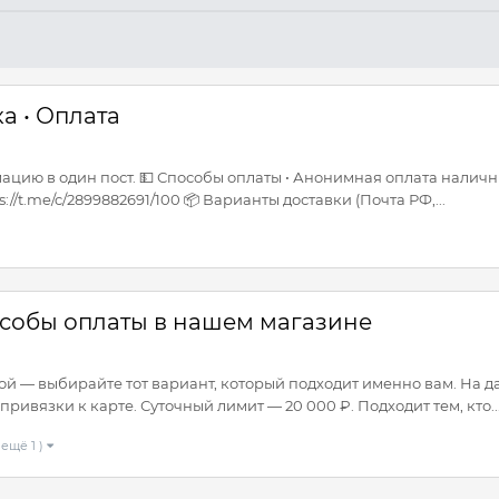
а • Оплата
цию в один пост. 💵 Способы оплаты • Анонимная оплата наличны
//t.me/c/2899882691/100 📦 Варианты доставки (Почта РФ,...
особы оплаты в нашем магазине
ной — выбирайте тот вариант, который подходит именно вам. На 
ривязки к карте. Суточный лимит — 20 000 ₽. Подходит тем, кто..
 ещё 1 )