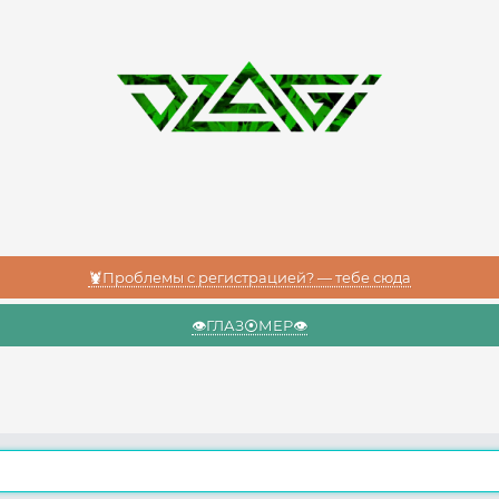
🦞Проблемы с регистрацией? — тебе сюда
👁️ГЛАЗ⦿МЕР👁️