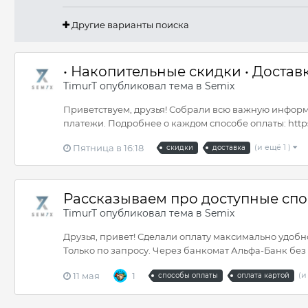
Другие варианты поиска
• Накопительные скидки • Доставк
TimurT
опубликовал тема в
Semix
Приветствуем, друзья! Собрали всю важную информа
платежи. Подробнее о каждом способе оплаты: https:
Пятница в 16:18
(и ещё 1 )
скидки
доставка
Рассказываем про доступные сп
TimurT
опубликовал тема в
Semix
Друзья, привет! Сделали оплату максимально удоб
Только по запросу. Через банкомат Альфа-Банк без п
11 мая
1
(и
способы оплаты
оплата картой