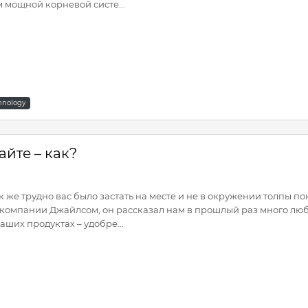
 мощной корневой систе...
hnology
айте – как?
к же трудно вас было застать на месте и не в окружении толпы 
компании Джайлсом, он рассказал нам в прошлый раз много любо
ших продуктах – удобре...