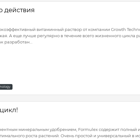
о действия
ысокоэффективный витаминный раствор от компании Growth Techno
жая. А еще лучше регулярно в течение всего жизненного цикла р
ак разработан...
nology
 цикл!
нентным минеральным удобрением, Formulex содержит полный и
тимального роста растений. Очень простой и универсальный в и