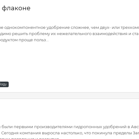
м флаконе
ое однокомпонентное удобрение сложнее, чем двух- или трехком
одимо решить проблему их нежелательного взаимодействия и ст
одуктом проще польз...
logy
они были первыми производителями гидропонных удобрений в Ав
. Сегодня компания выросла настолько, что покинула пределы За
ории появления и развития...