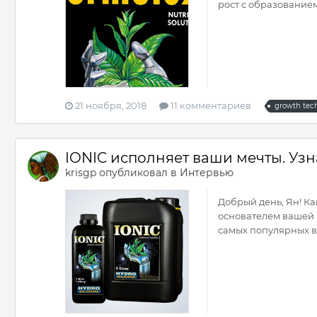
рост с образованием
21 ноября, 2018
11 комментариев
growth tec
IONIC исполняет ваши мечты. Узн
krisgp
опубликовал в
Интервью
Добрый день, Ян! Ка
основателем вашей 
самых популярных ва