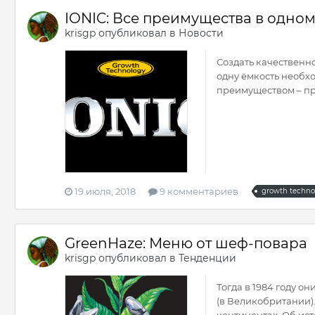
IONIC: Все преимущества в одно
krisgp
опубликовал в
Новости
Создать качественн
одну ёмкость необх
преимуществом – пр
19 июля, 2018
9 комментариев
growth techno
GreenHaze: Меню от шеф-повара
krisgp
опубликовал в
Тенденции
Тогда в 1984 году 
(в Великобритании)
континентах. Об ист