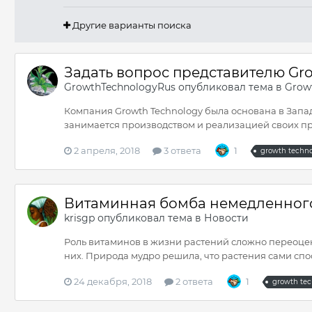
Другие варианты поиска
Задать вопрос представителю Gr
GrowthTechnologyRus
опубликовал тема в
Grow
Компания Growth Technology была основана в Запад
занимается производством и реализацией своих пр
2 апреля, 2018
3 ответа
1
growth techn
Витаминная бомба немедленног
krisgp
опубликовал тема в
Новости
Роль витаминов в жизни растений сложно переоцени
них. Природа мудро решила, что растения сами спос
24 декабря, 2018
2 ответа
1
growth te