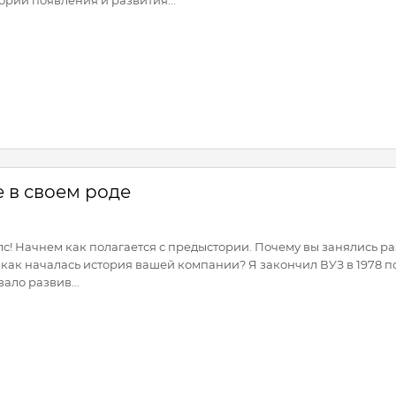
 в своем роде
лс! Начнем как полагается с предыстории. Почему вы занялись р
 как началась история вашей компании? Я закончил ВУЗ в 1978 по
ало развив...