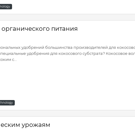
nology
и органического питания
ональных удобрений большинства производителей для кокосового
 специальные удобрения для кокосового субстрата? Кокосовое во
ким с...
chnology
ическим урожаям