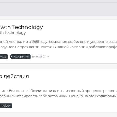
owth Technology
th Technology
ной Австралии в 1985 году. Компания стабильно и уверенно разв
одуктов на трех континентах. В нашей компании работают профе
(и ещё 2 )
ology
удобрения
о действия
ть. Без них не обходится ни один жизненный процесс в растении
обны синтезировать себе витаминки. Однако на это уходят самые
chnology