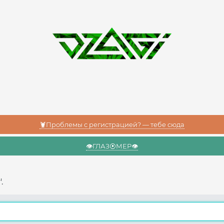
🦞Проблемы с регистрацией? — тебе сюда
👁️ГЛАЗ⦿МЕР👁️
.