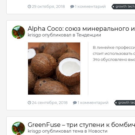
29 октября, 2018
1 комментарий
growth tech
Alpha Coco: союз минерального 
krisgp
опубликовал в
Тенденции
В линейке професси
стоит использовать
Это обусловлено высо
24 сентября, 2018
1 комментарий
growth te
GreenFuse – три ступени к бомб
krisgp
опубликовал тема в
Новости