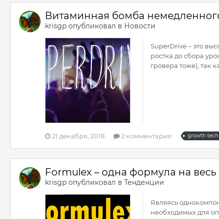
Витаминная бомба немедленног
krisgp
опубликовал в
Новости
SuperDrive – это в
ростка до сбора уро
гровера тоже), так к
21 декабря, 2018
2 комментария
growth tech
Formulex – одна формула на весь
krisgp
опубликовал в
Тенденции
Являясь однокомпо
необходимых для оп