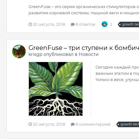
GreenFuse – это серия органических стимуляторов о
развития корневой системы, пышной веги и мощног
20 августа, 2018
8 ответов
2
growth te
GreenFuse – три ступени к бомб
krisgp
опубликовал в
Новости
Сегодня каждый про
важным этапом в по
только в весе, улучш
20 августа, 2018
8 комментариев
growth tec