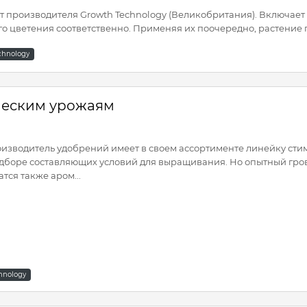
т производителя Growth Technology (Великобритания). Включает в
о цветения соответственно. Применяя их поочередно, растение п
chnology
ическим урожаям
изводитель удобрений имеет в своем ассортименте линейку стим
дборе составляющих условий для выращивания. Но опытный грове
атся также аром...
hnology