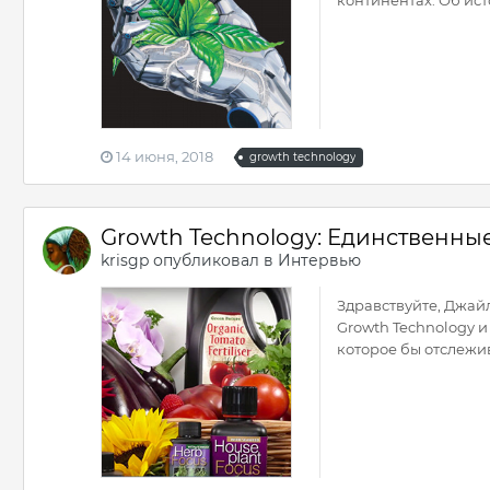
14 июня, 2018
growth technology
Growth Technology: Единственные
krisgp
опубликовал в
Интервью
Здравствуйте, Джай
Growth Technology и
которое бы отслежив