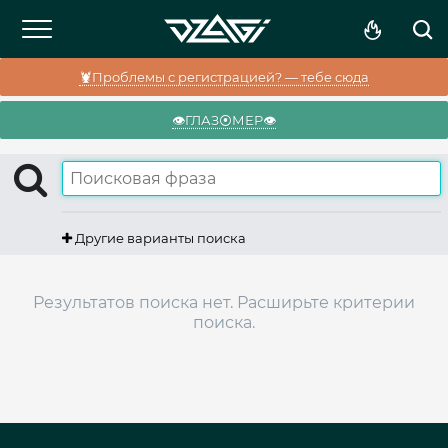
🦞Проблемы с регистрацией? — тебе сюда
👁️ГЛАЗ⦿МЕР👁️
Другие варианты поиска
Результатов поиска нет. Расширьте критерии
поиска.