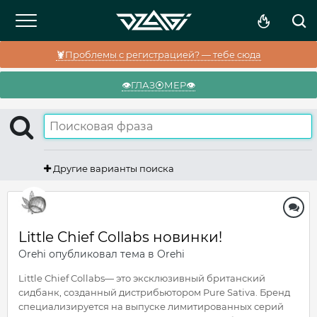
🦞Проблемы с регистрацией? — тебе сюда
👁️ГЛАЗ⦿МЕР👁️
Другие варианты поиска
Little Chief Collabs новинки!
Orehi
опубликовал тема в
Orehi
Little Chief Collabs— это эксклюзивный британский
сидбанк, созданный дистрибьютором Pure Sativa. Бренд
специализируется на выпуске лимитированных серий