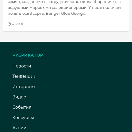
семян, созданных в сотрудничестве («коллаборациях») с
ведущими мировыми селекционерами. У нас в наличии
появилось 3 сорта. Banger Glue Georgi...
4 мая
РУБРИКАТОР
Новости
Тенденции
Интервью
Видео
События
Конкурсы
Акции