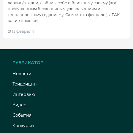
лаввид/sех дни, любви к себе и ближнему своему (ага),
посвященным бесконечным удовольствиям и
генплановскому гедонизму. Самое-то в феврале:) ИТАК,
какие плюшки:...
13 февраля
РУБРИКАТОР
Новости
Тенденции
Интервью
Видео
События
Конкурсы