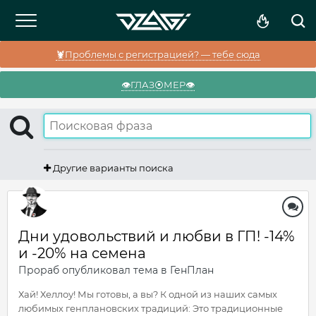
🦞Проблемы с регистрацией? — тебе сюда
👁️ГЛАЗ⦿МЕР👁️
Другие варианты поиска
Дни удовольствий и любви в ГП! -14%
и -20% на семена
Прораб
опубликовал тема в
ГенПлан
Хай! Хеллоу! Мы готовы, а вы? К одной из наших самых
любимых генплановских традиций: Это традиционные