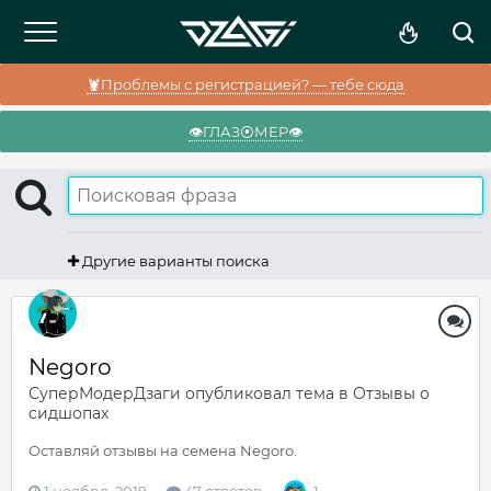
🦞Проблемы с регистрацией? — тебе сюда
👁️ГЛАЗ⦿МЕР👁️
Другие варианты поиска
Negoro
СуперМодерДзаги
опубликовал тема в
Отзывы о
сидшопах
Оставляй отзывы на семена Negoro.