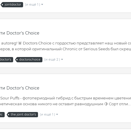
(и ещё 1 )
jointdoctor
ти Doctor's Choice
utoreg! 🚨 Doctors Choice с гордостью представляет наш новый со
ров, в которой оригинальный Chronic от Serious Seeds был скрещ
(и ещё 2 )
doctor's
doctorschoice
ти Doctor's Choice
Sour Puffs - фотопериодный гибрид с быстрым временем цветения.
етическая основа никого не оставит равнодушным 🍋 Сорт отли...
(и ещё 1 )
йс
the joint doctor's