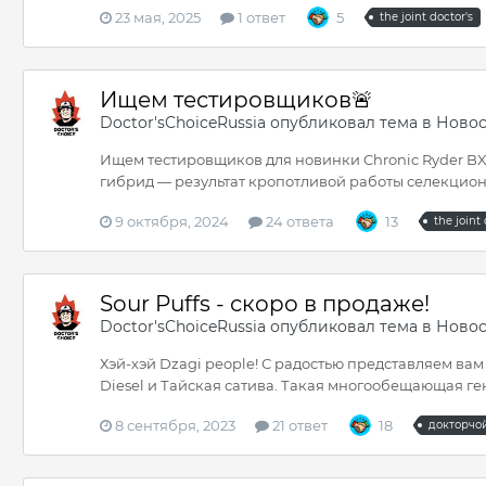
23 мая, 2025
1 ответ
5
the joint doctor's
Ищем тестировщиков🚨
Doctor'sChoiceRussia
опубликовал тема в
Новос
Ищем тестировщиков для новинки Chronic Ryder BX a
гибрид — результат кропотливой работы селекционе
9 октября, 2024
24 ответа
13
the joint 
Sour Puffs - скоро в продаже!
Doctor'sChoiceRussia
опубликовал тема в
Новос
Хэй-хэй Dzagi people! С радостью представляем вам 
Diesel и Тайская сатива. Такая многообещающая ген
8 сентября, 2023
21 ответ
18
докторчо