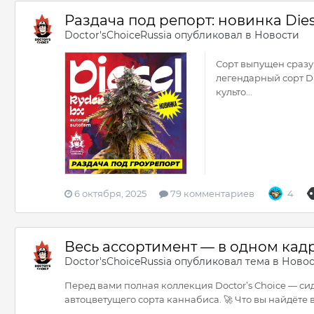
Раздача под репорт: новинка Diese
Doctor'sChoiceRussia
опубликовал в
Новости
Сорт выпущен сразу 
легендарный сорт Di
культо...
6 октября, 2025
79 комментариев
4
Весь ассортимент — в одном кадр
Doctor'sChoiceRussia
опубликовал тема в
Новос
Перед вами полная коллекция Doctor’s Choice — сид
автоцветущего сорта каннабиса. 🚀 Что вы найдёте 