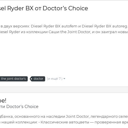
l Ryder BX от Doctor’s Choice
в двух версиях: Diesel Ryder BX autofem и Diesel Ryder BX autor
esel Ryder из коллекции Саши the Joint Doctor, и он заиграл нов
(и ещё 7 )
the joint doctor's
doctor
е!
ти Doctor's Choice
банка, основанного на наследии Joint Doctor, легендарного селе
в нашей коллекции: • Классические автоцветы — проверенная врем