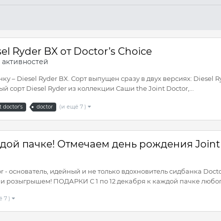
l Ryder BX от Doctor’s Choice
 активностей
 – Diesel Ryder BX. Сорт выпущен сразу в двух версиях: Diesel Ryd
орт Diesel Ryder из коллекции Саши the Joint Doctor,...
(и ещё 7 )
t doctor's
doctor
ой пачке! Отмечаем день рождения Joint 
 - основатель, идейный и не только вдохновитель сидбанка Docto
 розыгрышем! ПОДАРКИ С 1 по 12 декабря к каждой пачке любого 
ё 7 )