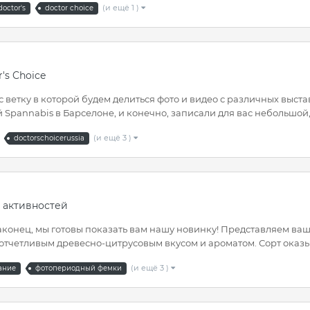
(и ещё 1 )
doctor's
doctor choice
's Choice
с ветку в которой будем делиться фото и видео с различных выс
Spannabis в Барселоне, и конечно, записали для вас небольшой, н
(и ещё 3 )
doctorschoicerussia
 активностей
конец, мы готовы показать вам нашу новинку! Представляем вашем
 отчетливым древесно-цитрусовым вкусом и ароматом. Сорт оказы
(и ещё 3 )
ание
фотопериодный фемки