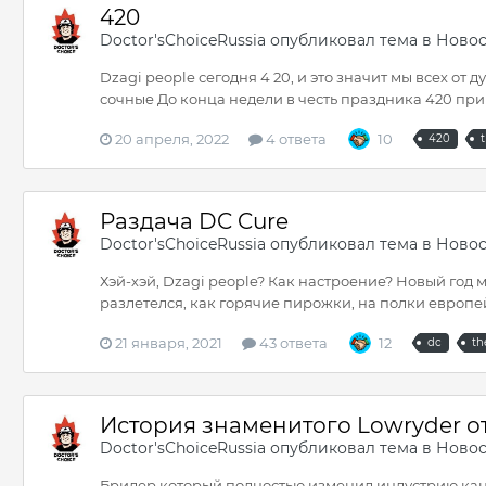
420
Doctor'sChoiceRussia
опубликовал тема в
Новос
Dzagi people сегодня 4 20, и это значит мы всех 
сочные До конца недели в честь праздника 420 при 
20 апреля, 2022
4 ответа
10
420
t
Раздача DC Cure
Doctor'sChoiceRussia
опубликовал тема в
Новос
Хэй-хэй, Dzagi people? Как настроение? Новый год 
разлетелся, как горячие пирожки, на полки европе
21 января, 2021
43 ответа
12
dc
th
История знаменитого Lowryder от
Doctor'sChoiceRussia
опубликовал тема в
Новос
Бридер который полностью изменил индустрию канна