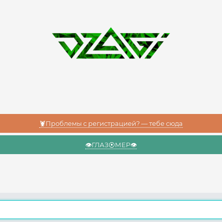
🦞Проблемы с регистрацией? — тебе сюда
👁️ГЛАЗ⦿МЕР👁️