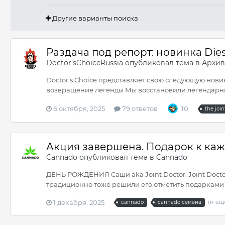
Другие варианты поиска
Раздача под репорт: новинка Diese
Doctor'sChoiceRussia
опубликовал тема в
Архив
Doctor's Choice представляет свою следующую новинку
возвращение легенды Мы восстановили легендарный с
6 октября, 2025
79 ответов
10
the join
Акция завершена. Подарок к кажд
Cannado
опубликовал тема в
Cannado
ДЕНЬ РОЖДЕНИЯ Саши aka Joint Doctor. Joint Doctor
традиционно тоже решили его отметить подарками и
1 декабря, 2025
(и ещ
cannado
cannado семена