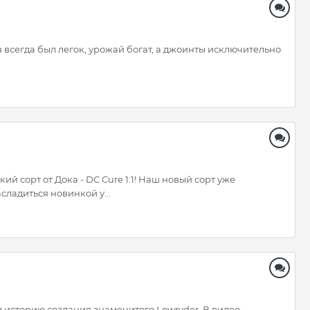
 всегда был легок, урожай богат, а джоинты исключительно
й сорт от Дока - DC Cure 1:1! Наш новый сорт уже
ладиться новинкой у...
л историю создания знаменитого Lowryder. В видео