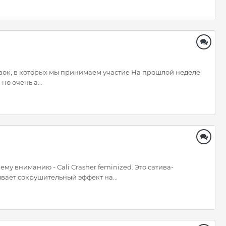
тавок, в которых мы принимаем участие На прошлой неделе
о очень а...
у вниманию - Сali Crasher feminized. Это сатива-
вает сокрушительный эффект на...