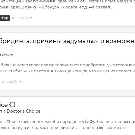
🎁 Угощаем вас бонусными орешками от Doctor's Choice Niagara с 
й орех, 2 пачки – 2 бонусных ореха и т.д. ➡️в раздел...
(и ещё 6 )
dshop
бридинга: причины задуматься о возмож
reeder
 большинство гроверов предпочитают приобретать уже готовые 
ски стабильные растения. В конце концов, кто не ценит легкость то
(и ещё 2 )
ce 💥
ти Doctor's Choice
or’s Choice тоже есть чем тебя порадовать 💥 Футболки с нашим 
ые в легкую измельчат твои шишки И, конечно же, всеми лю...