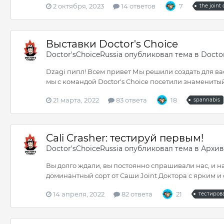
2 октября, 2023
14 ответов
7
the joint 
Выставки Doctor's Choice
Doctor'sChoiceRussia
опубликовал тема в
Doctor
Dzagi пипл! Всем привет Мы решили создать для ва
мы с командой Doctor's Choice посетили знаменитый 
21 марта, 2022
83 ответа
18
spannabis
Cali Crasher: тестируй первым!
Doctor'sChoiceRussia
опубликовал тема в
Архив
Вы долго ждали, вы постоянно спрашивали нас, и на
доминантный сорт от Саши Joint Доктора с ярким и
14 апреля, 2022
82 ответа
21
тестиров