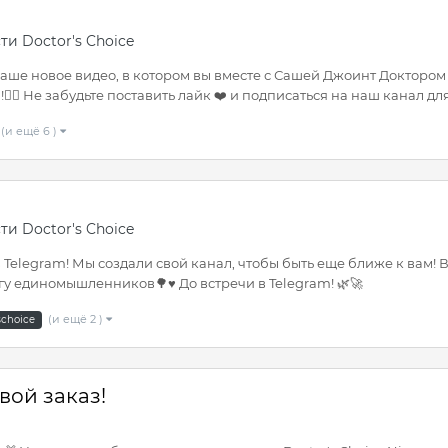
ти Doctor's Choice
наше новое видео, в котором вы вместе с Сашей Джоинт Доктором
🏽 Не забудьте поставить лайк ❤️ и подписаться на наш канал для.
(и ещё 6 )
ти Doctor's Choice
ь в Telegram! Мы создали свой канал, чтобы быть еще ближе к вам
у единомышленников🌳♥️ До встречи в Telegram! 🌿🚀
(и ещё 2 )
schoice
вой заказ!