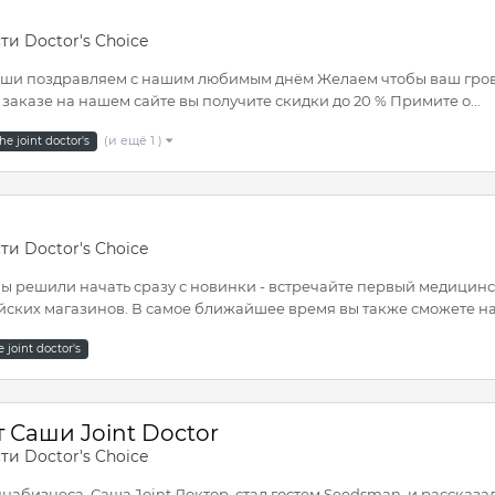
ти Doctor's Choice
от души поздравляем с нашим любимым днём Желаем чтобы ваш гров
заказе на нашем сайте вы получите скидки до 20 % Примите о...
(и ещё 1 )
he joint doctor's
ти Doctor's Choice
мы решили начать сразу с новинки - встречайте первый медицински
йских магазинов. В самое ближайшее время вы также сможете нас
e joint doctor's
 Саши Joint Doctor
ти Doctor's Choice
бизнеса, Саша Joint Доктор, стал гостем Seedsman, и рассказа