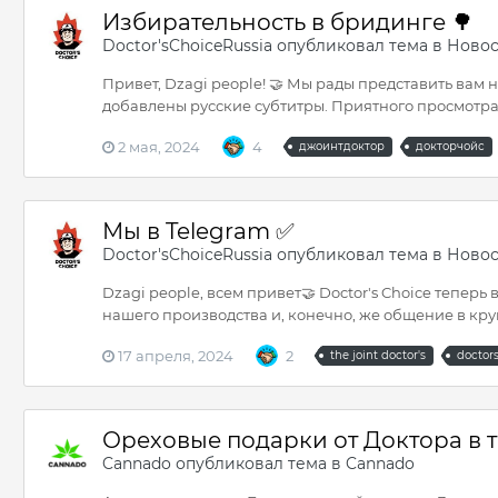
Избирательность в бридинге 🌳
Doctor'sChoiceRussia
опубликовал тема в
Новос
Привет, Dzagi people! 🤝 Мы рады представить вам 
добавлены русские субтитры. Приятного просмотра!👍
2 мая, 2024
4
джоинтдоктор
докторчойс
Мы в Telegram ✅
Doctor'sChoiceRussia
опубликовал тема в
Новос
Dzagi people, всем привет🤝 Doctor's Choice тепер
нашего производства и, конечно, же общение в круг
17 апреля, 2024
2
the joint doctor's
doctor
Ореховые подарки от Доктора в т
Cannado
опубликовал тема в
Cannado