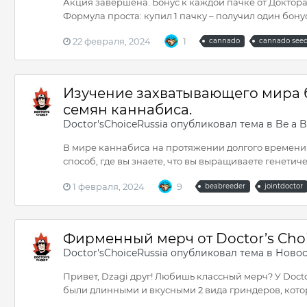
Акция завершена. Бонус к каждой пачке от Доктора 
Формула проста: купил 1 пачку – получил один бонусны
22 февраля, 2024
1
cannado
cannado see
Изучение захватывающего мира 
семян каннабиса.
Doctor'sChoiceRussia
опубликовал тема в
Be a B
В мире каннабиса на протяжении долгого времени
способ, где вы знаете, что вы выращиваете генетиче
1 февраля, 2024
9
beabreeder
jointdoctor
Фирменный мерч от Doctor’s Choi
Doctor'sChoiceRussia
опубликовал тема в
Новос
Привет, Dzagi друг! Любишь классный мерч? У Doct
были длинными и вкусными 2 вида гриндеров, котор