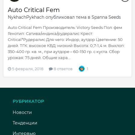
Auto Critical Fem
NykhachPykhach
опубликовал тема в
Spanna Seeds
Auto Critical Fem Производитель: Victory Seeds Пол: фем
Генотип: Сатива/индика/рудералис Крест:
Critical*Рудералис Для чего: Индор, аутдор Цветение: 50
дней. ТГК: высокое КБД: низкий Высота: 0,7-1,4 м. Выхлоп:
350-400 гр. кв. м., при аутдоре – 60-150 гр. с куста. Сбор
урожая: 75 дней. Общие хара...
5 февраля, 2018
8 ответов
1
РУБРИКАТОР
Новости
Тенденции
Интервью