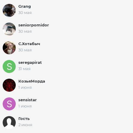
Grang
30 мая
seniorpomidor
30 мая
С.Хотабыч
30 мая
seregapirat
31 мая
КозьяМорда
1 июня
sensistar
1 июня
Гость
2 июня