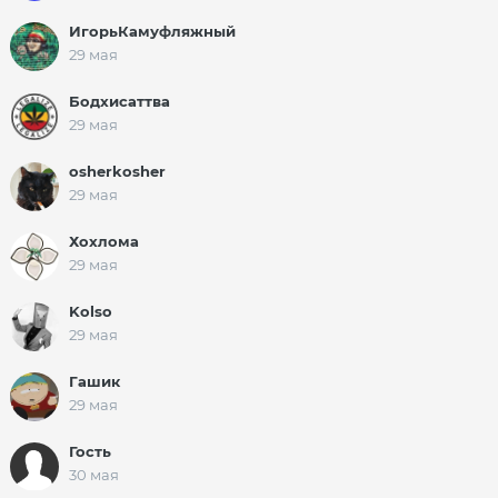
ИгорьКамуфляжный
29 мая
Бодхисаттва
29 мая
osherkosher
29 мая
Хохлома
29 мая
Kolso
29 мая
Гашик
29 мая
Гость
30 мая