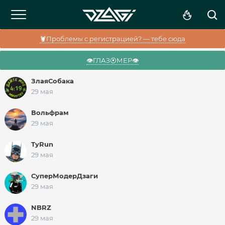
🦞Проблемы с регистрацией? — тебе сюда
👁️ГЛАЗ⦿МЕР👁️
ЗлаяСобака
29 мая
Вольфрам
29 мая
TyRun
29 мая
СуперМодерДзаги
29 мая
NBRZ
29 мая