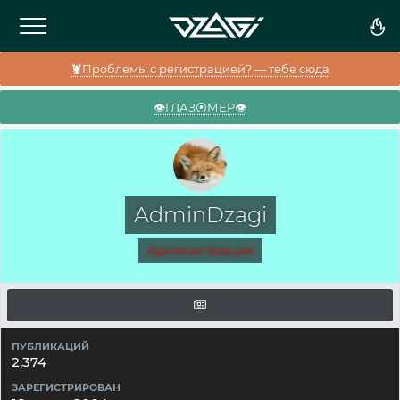
🦞Проблемы с регистрацией? — тебе сюда
👁️ГЛАЗ⦿МЕР👁️
AdminDzagi
Администрация
ПУБЛИКАЦИЙ
2,374
ЗАРЕГИСТРИРОВАН