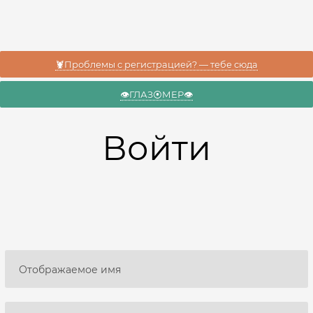
🦞Проблемы с регистрацией? — тебе сюда
👁️ГЛАЗ⦿МЕР👁️
Войти