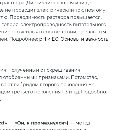
 раствора. Дистиллированная или де-
е не проводит электрический ток, поэтому
улю. Проводимость раствора повышается,
е говоря, электропроводность питательного
ние его «силы» в соответствии с реальным
лей. Подробнее:
pH и EC: Основы и важность
ния, полученный от скрещивания
я отобранными признаками. Потомство,
зывают гибридом второго поколения F2,
дом третьего поколения F3 и т.д. Подробно:
.
sed» — «Ой, я промахнулся»)
— метод