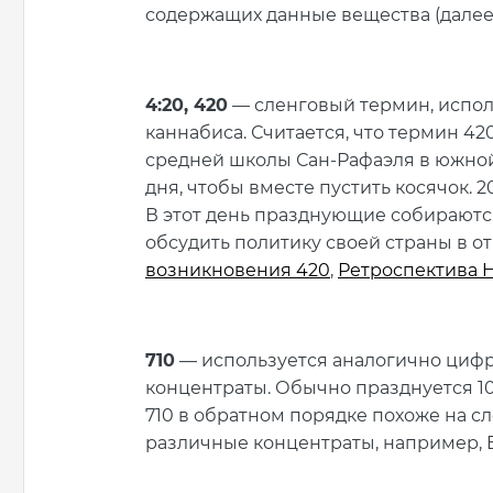
содержащих данные вещества (далее
4:20, 420
— сленговый термин, испо
каннабиса. Считается, что термин 42
средней школы Сан-Рафаэля в южной
дня, чтобы вместе пустить косячок. 2
В этот день празднующие собираются
обсудить политику своей страны в 
возникновения 420
,
Ретроспектива H
710
— используется аналогично цифр
концентраты. Обычно празднуется 10 и
710 в обратном порядке похоже на сло
различные концентраты, например, Bu