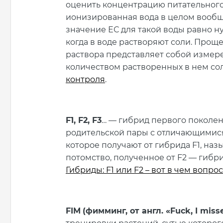
оценить концентрацию питательного
ионизированная вода в целом вообщ
значение ЕС для такой воды равно н
когда в воде растворяют соли. Прощ
раствора представляет собой измере
количеством растворенных в нем со
контроля
.
F1, F2, F3
… — гибрид первого поколе
родительской пары с отличающимис
которое получают от гибрида F1, на
потомство, полученное от F2 — гибри
Гибриды: F1 или F2 – вот в чем вопрос
FIM
(фимминг, от англ. «Fuck, I mis