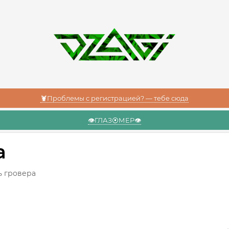
🦞Проблемы с регистрацией? — тебе сюда
👁️ГЛАЗ⦿МЕР👁️
а
ь гровера