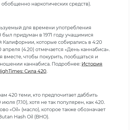
 обобщенно наркотических средств).
льзуемый для времени употребления
0 был придуман в 1971 году учащимися
 Калифорнии, которые собирались в 4:20
0 апреля (4.20) отмечается «День каннабиса».
 вместе, чтобы покурить, пообщаться и
отношении каннабиса. Подробнее:
История
ighTimes: Сила 420
.
ам 420 теми, кто предпочитает даббить
юля (7.10), хотя не так популярен, как 420.
во «Oil» (масло), которое также обозначает
tan Hash Oil (BHO).