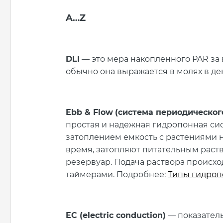
A
…
Z
DLI
— это мера накопленного PAR за в
обычно она выражается в молях в де
Ebb & Flow
(система периодическог
простая и надежная гидропонная си
затоплением емкость с растениями н
время, затопляют питательным раств
резервуар. Подача раствора происх
таймерами. Подробнее:
Типы гидроп
EC (electric conduction)
— показател