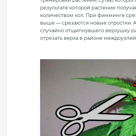
тренировки растений, сутью которог
результате которой растение получ
количеством кол. При фимминге срез 
выше — срезаются новые отростки. А
случайно отщипнувшего верхушку ра
отрезать верха в районе междоузлий