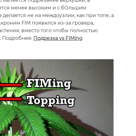
о является подрезание верхушки, в
ается менее высоким и с бОльшим
делается не на междоузлии, как при топе, а
кроним FIM появился из-за гровера,
стения, вместо того чтобы полностью
. Подробнее:
Подрезка vs FIMing