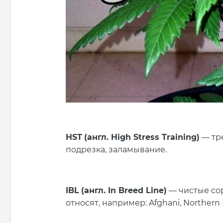
HST
(англ. High Stress Training)
— тр
подрезка, заламывание.
IBL
(англ. In
B
r
e
ed Line)
— чистые сор
относят
,
например
: Afghani, Northern